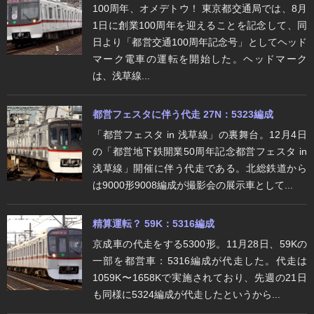
100周年、オメデトウ！ 東京都交通局では、8月
1日に創業100周年を迎えることを記念して、同
日より「都営交通100周年記念号」としてヘッド
マーク電車の運転を開始した。ヘッドマーク
は、浅草線...
都営フェスタに伴う代走 27N：5323編成
「都営フェスタ in 浅草線」の裏舞台。12月4日
の「都営地下鉄開業50周年記念都営フェスタ in
浅草線」開催に伴う代走である。北総鉄道から
は9000形9008編成が撮影会の展示車として...
精算運転？ 59K：5316編成
京成車の代走をする5300形。11月28日、59Kの
一部を都営車：5316編成が代走した。代走は
1059K〜1658Kで実施されており、先週の21日
も同様に5324編成が代走したというから...