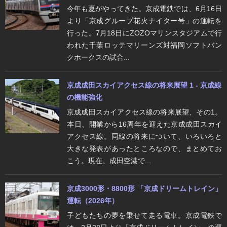
今年も夏がやってきた。京成電鉄では、6月16日
より「京成グループ花火ナイター号」の運転を
行った。7月18日にZOZOマリンスタジアムで行
われた千葉ロッテマリーンズ対福岡ソフトバン
クホークスの試合...
京成成田スカイアクセス線の将来展望 1 - 京成線
の機能強化
京成成田スカイアクセス線の将来展望、その1。
本日、開業から16周年を迎えた京成成田スカイ
アクセス線。同線の将来について、いろいろと
大きな発表があったところなので、まとめてお
こう。現在、成田空港で...
京成3000形・8800形 「京成ドリームトレイン」
運転（2026年）
子どもたちの夢を乗せて走る電車。京成電鉄で