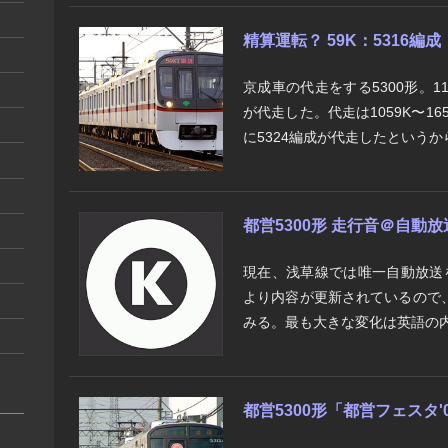
精算運転？ 59K：5316編成
京成車の代走をする5300形。11
が代走した。代走は1059K〜1
に5324編成が代走したというから.
都営5300形 走行音＠自動
現在、浅草線では唯一自動放送を
より内容が更新されているので
みる。最も大きな変化は英語の内
都営5300形「都営フェスタ'