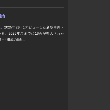
開始
生。2025年2月にデビューした新型車両・
いる。2025年度までに18両が導入された
＋4組成の6両...