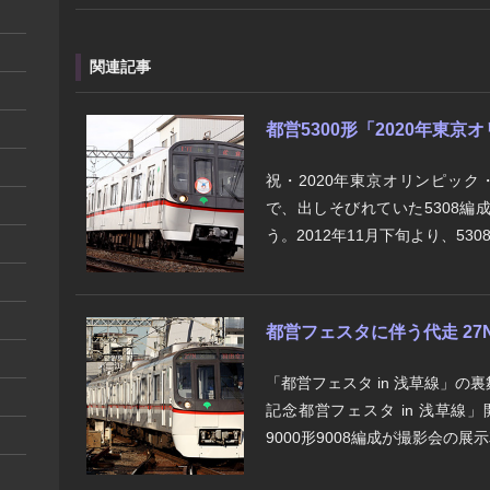
関連記事
都営5300形「2020年東
祝・2020年東京オリンピッ
で、出しそびれていた5308
う。2012年11月下旬より、5308
都営フェスタに伴う代走 27N
「都営フェスタ in 浅草線」の
記念都営フェスタ in 浅草
9000形9008編成が撮影会の展示