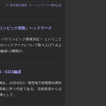
東京都交通局
ヘッドマーク
周年記念
京オリンピック招致」ヘッドマーク
ク・パラリンピック開催決定！ ということ
編成のヘッドマークについて取り上げてみよ
編成に2種類の...
：5323編成
裏舞台。12月4日の「都営地下鉄開業50周年
線」開催に伴う代走である。北総鉄道からは
車として...