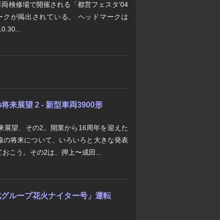
車両検修場で開催される「都営フェスタ'04
マークが掲出されている。 ヘッドマークは
30...
展望 2 - 新型車両3900形
来展望、その2。開業から16周年を迎えた
線の将来について、いろいろと大きな発表
おこう。その2は、押上〜成田...
「京成グループ花火ナイター号」運転