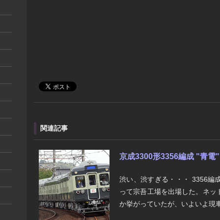
関連記事
京成3300形3356編成 "青
渋い、渋すぎる・・・ 3356
って宗吾工場を出場した。ネッ
か挙がっていたが、いよいよ現車