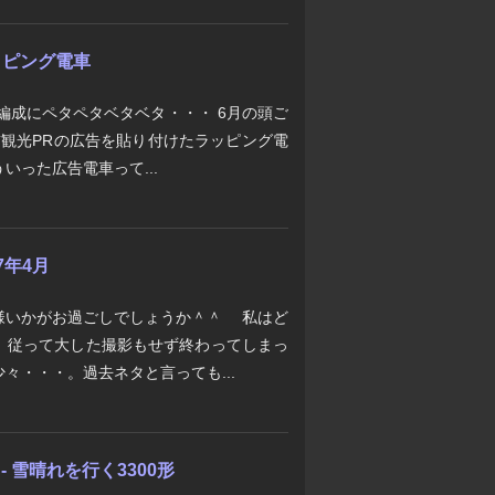
ッピング電車
6編成にペタペタベタベタ・・・ 6月の頭ご
葛飾観光PRの広告を貼り付けたラッピング電
いった広告電車って...
7年4月
様いかがお過ごしでしょうか＾＾ゞ 私はど
、従って大した撮影もせず終わってしまっ
々・・・。過去ネタと言っても...
 - 雪晴れを行く3300形