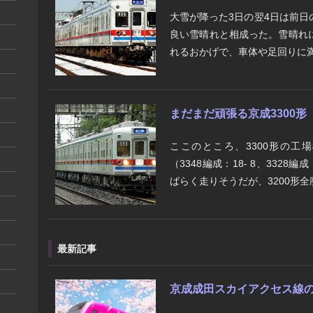
大雪が降った3日の翌4日は前
良い雪晴れと相成った。雪晴れ
れるおかげで、車体や足回りに満
まだまだ頑張る京成3300形
ここのところ、3300形の工
（3348編成：18- 8、3328
ばらく走りそうだが、3200形全廃
最新記事
京成成田スカイアクセス線の将来