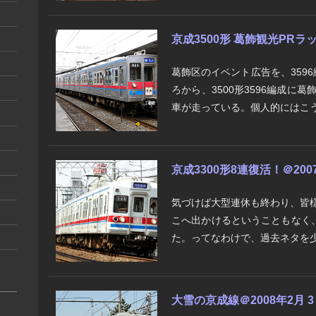
京成3500形 葛飾観光PRラ
葛飾区のイベント広告を、359
ろから、3500形3596編成に
車が走っている。個人的にはこう
京成3300形8連復活！＠200
気づけば大型連休も終わり、皆
こへ出かけるということもなく
た。ってなわけで、過去ネタを少
大雪の京成線＠2008年2月 3