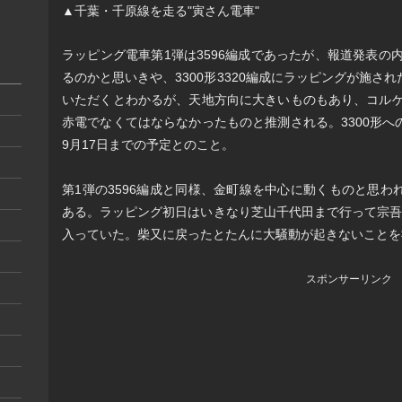
▲千葉・千原線を走る"寅さん電車"
ラッピング電車第1弾は3596編成であったが、報道発表の内
るのかと思いきや、3300形3320編成にラッピングが施さ
いただくとわかるが、天地方向に大きいものもあり、コルゲ
赤電でなくてはならなかったものと推測される。3300形
9月17日までの予定とのこと。
第1弾の3596編成と同様、金町線を中心に動くものと思
ある。ラッピング初日はいきなり芝山千代田まで行って宗吾
入っていた。柴又に戻ったとたんに大騒動が起きないことを
スポンサーリンク