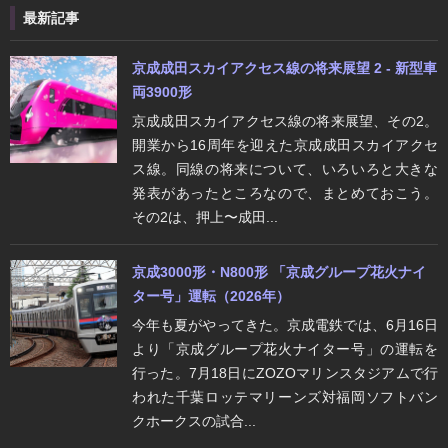
最新記事
京成成田スカイアクセス線の将来展望 2 - 新型車
両3900形
京成成田スカイアクセス線の将来展望、その2。
開業から16周年を迎えた京成成田スカイアクセ
ス線。同線の将来について、いろいろと大きな
発表があったところなので、まとめておこう。
その2は、押上〜成田...
京成3000形・N800形 「京成グループ花火ナイ
ター号」運転（2026年）
今年も夏がやってきた。京成電鉄では、6月16日
より「京成グループ花火ナイター号」の運転を
行った。7月18日にZOZOマリンスタジアムで行
われた千葉ロッテマリーンズ対福岡ソフトバン
クホークスの試合...