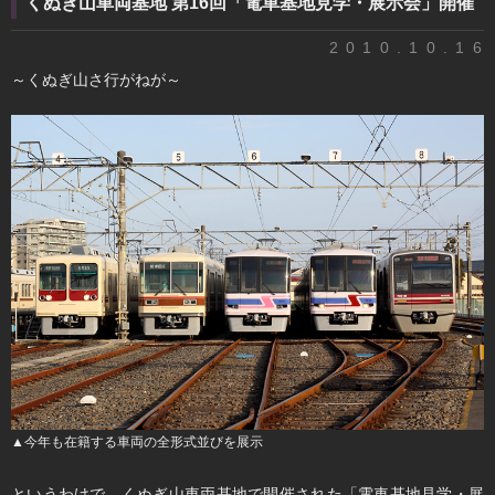
くぬぎ山車両基地 第16回「電車基地見学・展示会」開催
2010.10.16
～くぬぎ山さ行がねが～
▲今年も在籍する車両の全形式並びを展示
というわけで、くぬぎ山車両基地で開催された「電車基地見学・展