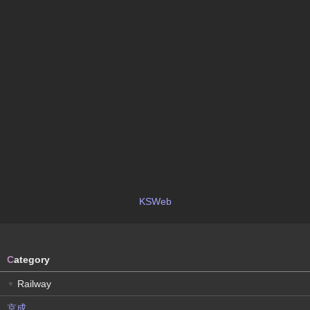
KSWeb
C
ategory
Railway
▼
京成