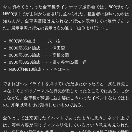
今回初めてとなった全車種ラインナップ撮影会では、800形から
N800形までが山側から登場順に並べられた。担当者の趣味なのかは
知らんが、全車両普段は見られない行先を表示しての展示であっ
た。展示車両と行先の表示は次の通り（山側より記す）。
800形806編成・・・八 柱
8000形8514編成・・・津田沼
8800形8856編成・・・高根公団
8900形8928編成・・・鎌ヶ谷大仏/回 送
N800形N818編成・・・ちはら台
できればヘッドライトを点けていただきたかったのと、変な行先じ
ゃなくてまずはノーマルな行先が欲しかったところではある。しか
しながら、全車種が綺麗に並ぶ姿はこういったイベントならではも
の。来年以降もぜひ期待したいものである。
全体としては充実したイベントであったように思う。ネット上で
は、毎年内容が同じでマンネリ化しているという意見も見られた
が、運転台の見学や作業用モーターカーの試乗では親子連れで活況