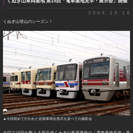
くぬぎ山車両基地 第15回「電車基地見学・展示会」開催
2009.10.18
くぬぎ山登山のシーズン！
▲今回初めて行われた在籍車両全形式を並べての撮影会
今回で15回を数える新京成くぬぎ山車両基地の「電車基地見学・展