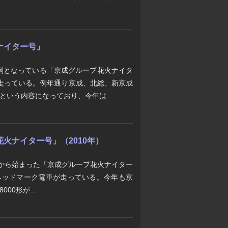
ナイター号」
例となっている「京成グループ花火ナイタ
り走っている。例年通り京成、北総、新京成
という内容になっており、今年は...
花火ナイター号」（2010年）
年から始まった「京成グループ花火ナイター
ヘッドマーク電車が走っている。今年も京
00形が...