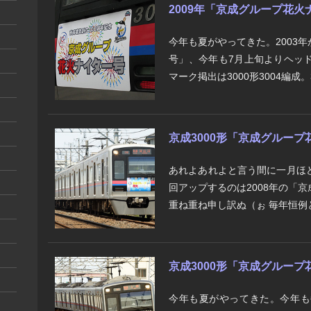
2009年「京成グループ花火
今年も夏がやってきた。2003
号」、今年も7月上旬よりヘッ
マーク掲出は3000形3004編成。3
京成3000形「京成グループ
あれよあれよと言う間に一月ほ
回アップするのは2008年の「
重ね重ね申し訳ぬ（ぉ 毎年恒例と
京成3000形「京成グループ
今年も夏がやってきた。今年も