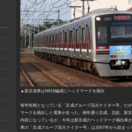
▲新京成車はN818編成にヘッドマークを掲出
毎年恒例となっている「京成グループ花火ナイター号」だが
マークを掲出した電車が走った。例年通り京成、北総、新京
内容になっているが、今年は新京成のヘッドマーク掲出車が
車の「京成グループ花火ナイター号」は2007年から始まって