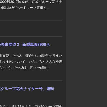
000形3017編成が「京成グループ花火ナ
6両編成がヘッドマーク電車と...
展望 2 - 新型車両3900形
来展望、その2。開業から16周年を迎えた
線の将来について、いろいろと大きな発表
おこう。その2は、押上〜成田...
「京成グループ花火ナイター号」運転
鉄では、6月16日より「京成グループ花火