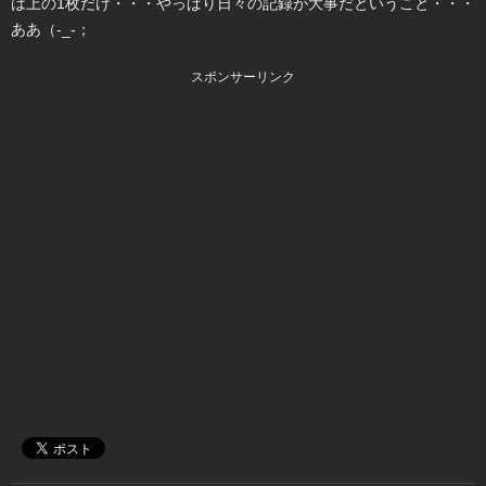
は上の1枚だけ・・・やっぱり日々の記録が大事だということ・・・
ああ（-_-；
スポンサーリンク