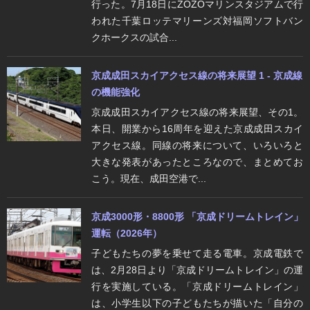
行った。7月18日にZOZOマリンスタジアムで行
われた千葉ロッテマリーンズ対福岡ソフトバン
クホークスの試合...
京成成田スカイアクセス線の将来展望 1 - 京成線
の機能強化
京成成田スカイアクセス線の将来展望、その1。
本日、開業から16周年を迎えた京成成田スカイ
アクセス線。同線の将来について、いろいろと
大きな発表があったところなので、まとめてお
こう。現在、成田空港で...
京成3000形・8800形 「京成ドリームトレイン」
運転（2026年）
子どもたちの夢を乗せて走る電車。京成電鉄で
は、2月28日より「京成ドリームトレイン」の運
行を実施している。「京成ドリームトレイン」
は、小学生以下の子どもたちが描いた「自分の