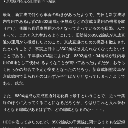
▲京成線内を走る旧塗装8502編成
最近、新京成で何やら車両の動きがあったようで、先日も新京成線
内専用であるはずの8802編成がIR無線などの京成直通用の機器を取
り付け、側面も直通車両用の帯となって走っているのを目撃、んで
もって、これと入れ替わるようにして、旧塗装の8502編成が京成直
通の運用から撤退したとのこと。京成直通のための機器も撤去され
たということで、事実上日中に8502編成は見られなくなったという
ことである。半年前のDJ誌によれば、8802編成・04編成が線内専
用の6連として使われるようなことが書いてあったはずだが、おそら
く何らかの都合で予定が変更となったのだろう。新京成旧塗装車が
京成線内で見られたのはわずか半年ばかりとなってしまったようで
ある。残念。
また、8804編成も京成直通対応化真っ最中ということで、近々千葉
線のほうに入ってくることになるだろうが、やはりこれと入れ替わ
りとなる編成があるはずで、どの編成となるのか・・・。
HDDを漁ってみたのだが、8502編成の千葉線に関するまともな記録