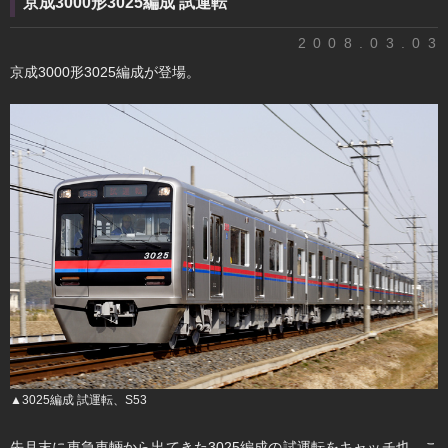
京成3000形3025編成 試運転
2008.03.03
京成3000形3025編成が登場。
▲3025編成 試運転、S53
先月末に東急車輛から出てきた3025編成の試運転をキャッチ也。こ