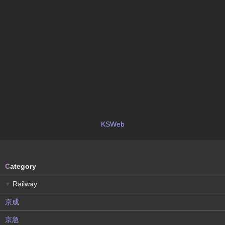
KSWeb
C
ategory
Railway
▼
京成
京急