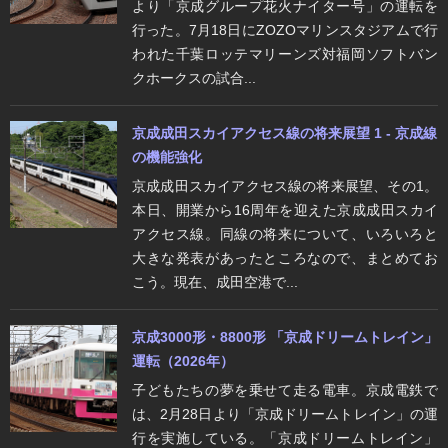
より「京成グループ花火ナイター号」の運転を
行った。7月18日にZOZOマリンスタジアムで行
われた千葉ロッテマリーンズ対福岡ソフトバン
クホークスの試合...
京成成田スカイアクセス線の将来展望 1 - 京成線
の機能強化
京成成田スカイアクセス線の将来展望、その1。
本日、開業から16周年を迎えた京成成田スカイ
アクセス線。同線の将来について、いろいろと
大きな発表があったところなので、まとめてお
こう。現在、成田空港で...
京成3000形・8800形 「京成ドリームトレイン」
運転（2026年）
子どもたちの夢を乗せて走る電車。京成電鉄で
は、2月28日より「京成ドリームトレイン」の運
行を実施している。「京成ドリームトレイン」