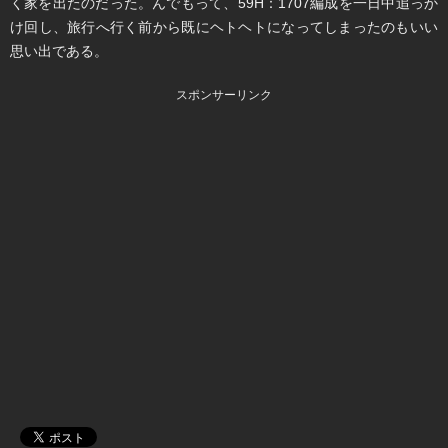
く家を出たのだった。んでもって、59H：1707編成を一日中追っか
け回し、旅行へ行く前から既にヘトヘトになってしまったのもいい
思い出である。
スポンサーリンク