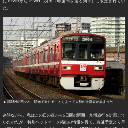
に1059Hから1558H（羽田～印旛間を走る列車）に限定されてい
た。
▲1558H＠四ツ木 順光で撮れることもあって大勢の撮影者が集まった
余談ながら、私はこの日の夜から5日間の関西・九州旅行を計画して
いたのだが、特別ヘッドマーク掲出の情報を得て、急遽予定より早