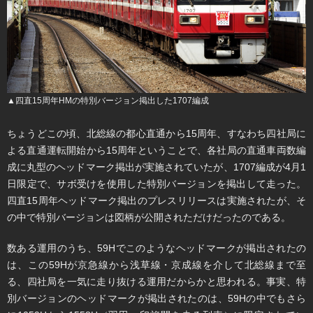
▲四直15周年HMの特別バージョン掲出した1707編成
ちょうどこの頃、北総線の都心直通から15周年、すなわち四社局に
よる直通運転開始から15周年ということで、各社局の直通車両数編
成に丸型のヘッドマーク掲出が実施されていたが、1707編成が4月1
日限定で、サボ受けを使用した特別バージョンを掲出して走った。
四直15周年ヘッドマーク掲出のプレスリリースは実施されたが、そ
の中で特別バージョンは図柄が公開されただけだったのである。
数ある運用のうち、59Hでこのようなヘッドマークが掲出されたの
は、この59Hが京急線から浅草線・京成線を介して北総線まで至
る、四社局を一気に走り抜ける運用だからかと思われる。事実、特
別バージョンのヘッドマークが掲出されたのは、59Hの中でもさら