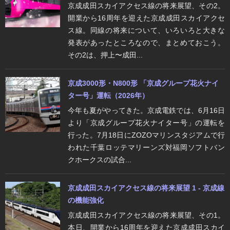
京成成田スカイアクセス線の将来展望、その2。
開業から16周年を迎えた京成成田スカイアクセ
ス線。同線の将来について、いろいろと大きな
発表があったところなので、まとめておこう。
その2は、押上〜成田...
京成3000形・N800形 「京成グループ花火ナイ
ター号」運転（2026年）
今年も夏がやってきた。京成電鉄では、6月16日
より「京成グループ花火ナイター号」の運転を
行った。7月18日にZOZOマリンスタジアムで行
われた千葉ロッテマリーンズ対福岡ソフトバン
クホークスの試合...
京成成田スカイアクセス線の将来展望 1 - 京成線
の機能強化
京成成田スカイアクセス線の将来展望、その1。
本日、開業から16周年を迎えた京成成田スカイ