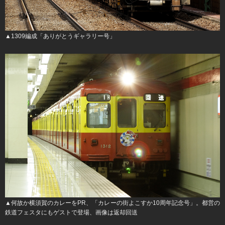
▲1309編成「ありがとうギャラリー号」
▲何故か横須賀のカレーをPR、「カレーの街よこすか10周年記念号」。都営の
鉄道フェスタにもゲストで登場、画像は返却回送