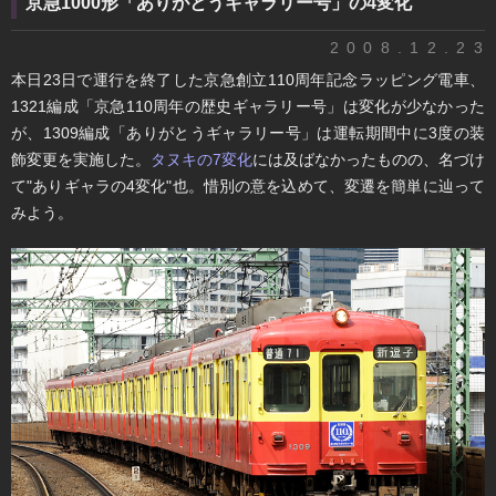
京急1000形「ありがとうギャラリー号」の4変化
2008.12.23
本日23日で運行を終了した京急創立110周年記念ラッピング電車、
1321編成「京急110周年の歴史ギャラリー号」は変化が少なかった
が、1309編成「ありがとうギャラリー号」は運転期間中に3度の装
飾変更を実施した。
タヌキの7変化
には及ばなかったものの、名づけ
て"ありギャラの4変化"也。惜別の意を込めて、変遷を簡単に辿って
みよう。