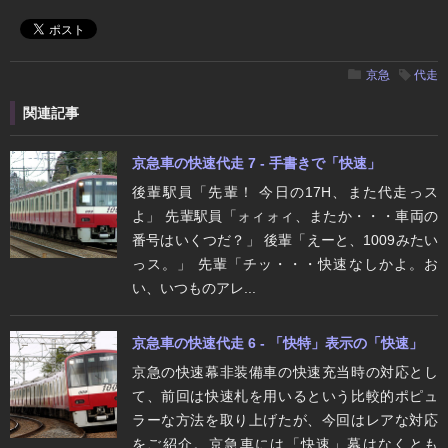
京急
代走
関連記事
京急車の快速代走 7 - 手書きで「快速」
後輩駅員「先輩！ 今日の17H、また代走っス
よ」 先輩駅員「ォィォィ、またか・・・車両の
番号はいくつだ？」 後輩「えーと、1009みたい
っス。」 先輩「チッ・・・快速なしかよ。お
い、いつものアレ...
京急車の快速代走 6 - 「快特」表示の「快速」
京急の快速幕非装備車の快速充当時の対応とし
て、前回は快速札を用いるという比較的ポピュ
ラーな方法を取り上げたが、今回はレアな対応
をご紹介。京急車には「快速」幕はなくとも