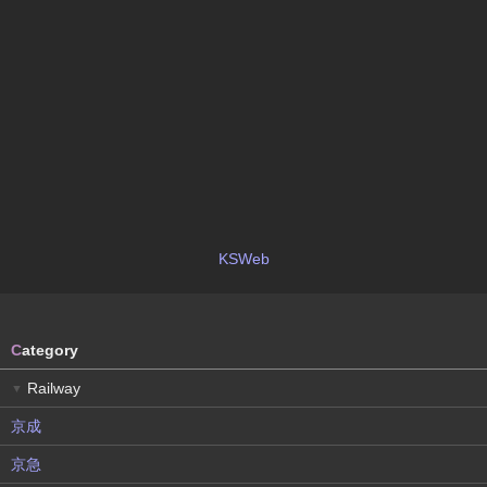
KSWeb
C
ategory
Railway
▼
京成
京急