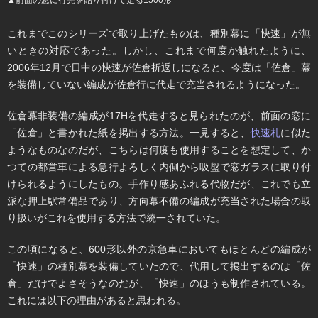
▲前面の窓に行先を貼り付けて走る1500形
これまでこのシリーズで取り上げたものは、種別幕に「快速」が無
いときの対応であった。しかし、これまで何度か触れたように、
2006年12月で日中の快速が佐倉折返しになると、今度は「佐倉」幕
を装備していない編成が佐倉行に代走で充当されるようになった。
佐倉幕非装備の編成が17Hを代走すると見られたのが、前面の窓に
「佐倉」と書かれた紙を掲出する方法。一見すると、
快速札
に似た
ようなものなのだが、こちらは何度も使用することを想定して、か
つての都営車による急行よろしく内側から吸盤で窓ガラスに取り付
けられるようにしたもの。手作り感あふれる代物だが、これでも立
派な押上駅常備品であり、方向幕不備の編成が充当された場合の取
り扱いがこれを使用する方法で統一されていた。
この頃になると、600形以外の京急車においてもほとんどの編成が
「快速」の種別幕を装備していたので、代用して掲出するのは「佐
倉」だけでよさそうなのだが、「快速」のほうも制作されている。
これには以下の理由があると思われる。