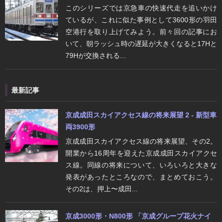
このシリーズでは京急車の快速代走を追いかけ
ているが、これに似た事例として3600形の羽田
空港行を取り上げてみよう。前々回の記事にお
いて、朝ラッシュ時の遅延が大きくなると17Hと
79Hが交換される...
最新記事
京成成田スカイアクセス線の将来展望 2 - 新型車
両3900形
京成成田スカイアクセス線の将来展望、その2。
開業から16周年を迎えた京成成田スカイアクセ
ス線。同線の将来について、いろいろと大きな
発表があったところなので、まとめておこう。
その2は、押上〜成田...
京成3000形・N800形 「京成グループ花火ナイ