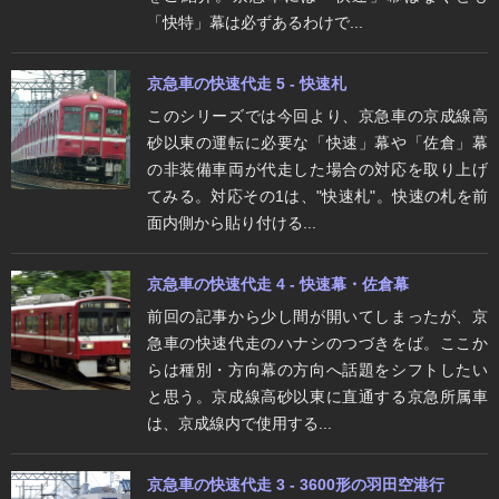
「快特」幕は必ずあるわけで...
京急車の快速代走 5 - 快速札
このシリーズでは今回より、京急車の京成線高
砂以東の運転に必要な「快速」幕や「佐倉」幕
の非装備車両が代走した場合の対応を取り上げ
てみる。対応その1は、"快速札"。快速の札を前
面内側から貼り付ける...
京急車の快速代走 4 - 快速幕・佐倉幕
前回の記事から少し間が開いてしまったが、京
急車の快速代走のハナシのつづきをば。ここか
らは種別・方向幕の方向へ話題をシフトしたい
と思う。京成線高砂以東に直通する京急所属車
は、京成線内で使用する...
京急車の快速代走 3 - 3600形の羽田空港行