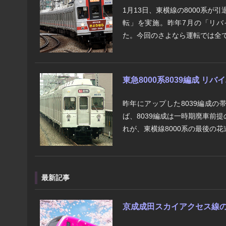
1月13日、東横線の8000系が
転」を実施。昨年7月の「リバ
た。今回のさよなら運転では全て
東急8000系8039編成 リ
昨年にアップした8039編成
ば、8039編成は一時期廃車前
れが、東横線8000系の最後の花
最新記事
京成成田スカイアクセス線の将来