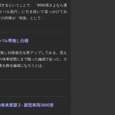
引退するということで、「8000系さよなら運
イバル急行」に引き続いて追っかけてみ
の列車が「特急」として...
バイバル帯無し仕様
の帯無し仕様復元を再アップしてみる。思え
提の休車状態にまで陥った編成であった。そ
道を飾る編成になろうとは...
展望 2 - 新型車両3900形