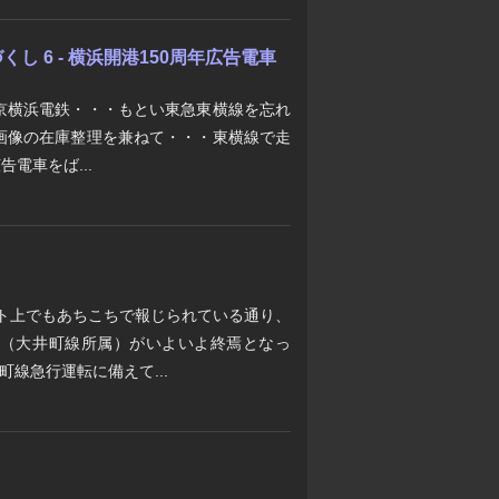
し 6 - 横浜開港150周年広告電車
京横浜電鉄・・・もとい東急東横線を忘れ
画像の在庫整理を兼ねて・・・東横線で走
電車をば...
ット上でもあちこちで報じられている通り、
01F（大井町線所属）がいよいよ終焉となっ
線急行運転に備えて...