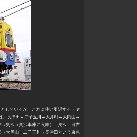
入するとしているが、これに伴い引退するデヤ
経路は、長津田→二子玉川→大井町→大岡山→
布→奥沢（奥沢車庫に入庫）、奥沢→日吉
杉→大岡山→二子玉川→長津田という東急