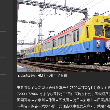
▲編成両端にHMを掲出して運転
東急電鉄では新型総合検測車デヤ7500系"TOQ i"を導
7200＋7290のさよなら運転が26日に実施された。運転
田園調布→多摩川→蒲田→五反田→蒲田→多摩川→田園調
→菊名→渋谷→武蔵小杉（元住吉検車区に入庫）、武蔵小