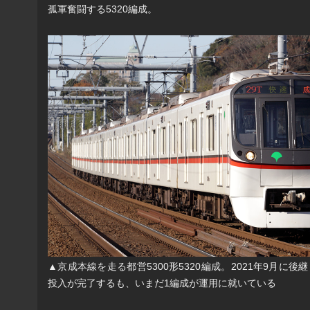
孤軍奮闘する5320編成。
▲京成本線を走る都営5300形5320編成。2021年9月に後継
投入が完了するも、いまだ1編成が運用に就いている