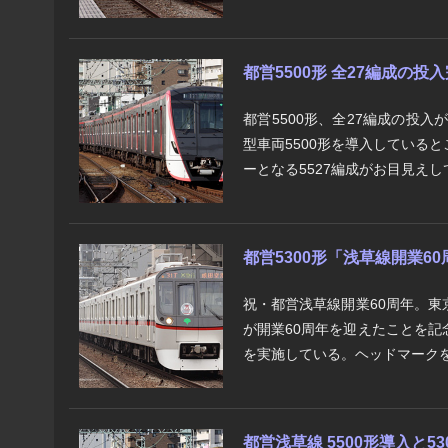
都営5500形 全27編成の投
都営5500形、全27編成の投入
型車両5500形を導入している
ーとなる5527編成がお目見えして
都営5300形「浅草線開業6
祝・都営浅草線開業60周年。東京
が開業60周年を迎えたことを
を実施している。ヘッドマークを
都営浅草線 5500形導入と5