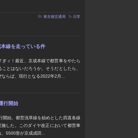
東京都交通局
日常
成本線を走っている件
すぎィ！最近、京成本線で都営車をやたら
ることはないだろうか。そうだとしたら、
らば、現行となる2022年2月...
の運行開始
運行開始。都営浅草線を始めとした四直各線
を実施した。このダイヤ改正において都営車
5500形が京成成田...