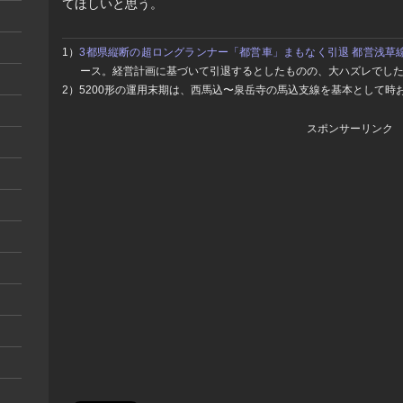
てほしいと思う。
1）
3都県縦断の超ロングランナー「都営車」まもなく引退 都営浅草線
ース。経営計画に基づいて引退するとしたものの、大ハズレでし
2）5200形の運用末期は、西馬込〜泉岳寺の馬込支線を基本として
スポンサーリンク