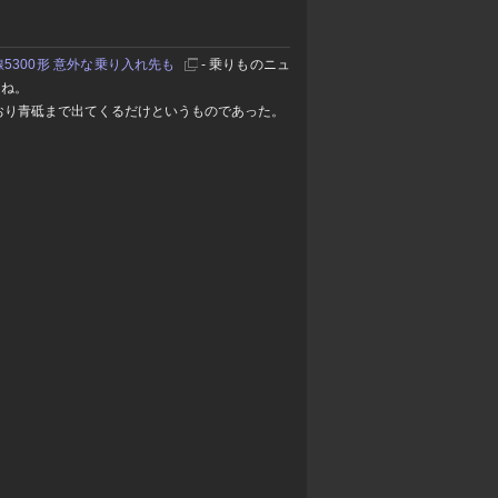
5300形 意外な乗り入れ先も
- 乗りものニュ
たね。
時おり青砥まで出てくるだけというものであった。