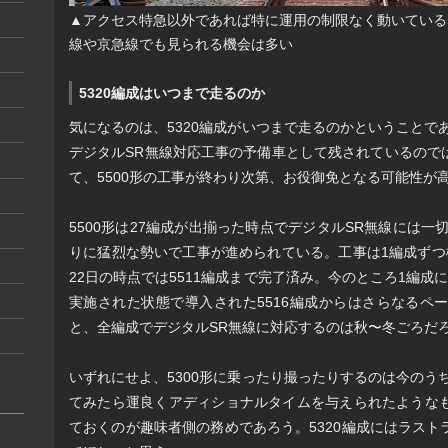
▲アクセス特急以外であれば特に運用の制限なく動いている5
線や京急線でも見られる機会は多い
5320編成はいつまで走るのか
気になるのは、5320編成がいつまで走るのかということであ
デジタルSR無線対応工事の予備車として残されているので
て、5500形の工事が終わり次第、お役御免となる可能性が
5500形は27編成が出揃った時点でデジタルSR無線には一
りに猛烈な勢いで工事が進められている。工事は1編成ずつ
22日の時点では5511編成まで完了済み。今のところ1編成
実施された状態で導入された5516編成からはさらなるペ
と、全編成でデジタルSR無線に対応するのは秋〜冬ごろだ
いずれにせよ、5300形に乗ったり撮ったりするのは今のうち
てみたら運良くアディショナルタイムを与えられたような
ておくのが趣味者側の務めであろう。5320編成にはラス