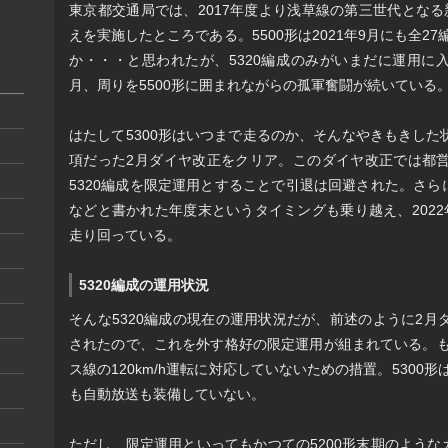
東京都交通局では、2017年度より浅草線の第三世代となる新
えを実施したところである。5500形は2021年9月にも全2
か・・・と思われたが、5320編成のみがいまだに運用に入
月、周りを5500形に囲まれながらの孤軍奮闘が続いている
はたして5300形はいつまで走るのか、そんなやきもきし
項だった2月ダイヤ改正をクリア。このダイヤ改正では都
5320編成を限定運用とすることで引退は回避された。さ
などと書かれた年度末というタイミングも乗り越え、202
走り回っている。
5320編成の運用状況
そんな5320編成の現在の運用状況だが、前述のように2
されたので、これを外す格好の限定運用が組まれている。も
ス線の120km/h運転に対応していないための措置。5300
も自動放送も装備していない。
ただし、限定運用といってもかつての5200形末期のような