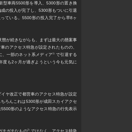
型車両5500形を導入、5300形の置き換
7編成の投入が完了し、5300形もついに引退
っている。5500形の投入完了から早8ヶ
。
た状態が続きながらも、まずは最大の懸案事
営車のアクセス特急が設定されたものの、
らに、一部のネット系メディア
で引退する
1）
2年度も2ヶ月が過ぎようという今も元気に
月ダイヤ改正で都営車のアクセス特急が設定
ちろんこれは5300形が成田スカイアクセ
形は5500形のようなアクセス特急の行先表示
ガチガチなもの
ではなく、アクセス特急
2）