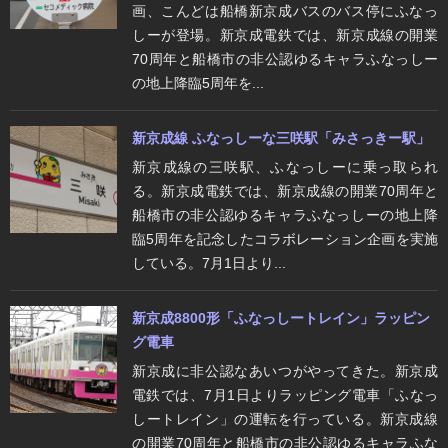
画、こんどは船橋新京成バスのバス停にふなっ
しーが登場。新京成電鉄では、新京成線の開業
70周年と船橋市の非公認ゆるキャラふなっしー
の地上降臨5周年を...
新京成線 ふなっしーな三咲駅「みさっきー駅」
新京成線の三咲駅、ふなっしーに乗っ取られ
る。新京成電鉄では、新京成線の開業70周年と
船橋市の非公認ゆるキャラふなっしーの地上降
臨5周年を記念したコラボレーション企画を実施
している。7月1日より...
新京成8800形「ふなっしートレイン」ラッピン
グ電車
新京成に非公認なあいつがやってきた。新京成
電鉄では、7月1日よりラッピング電車「ふなっ
しートレイン」の運転を行っている。新京成線
の開業70周年と船橋市の非公認ゆるキャラふな