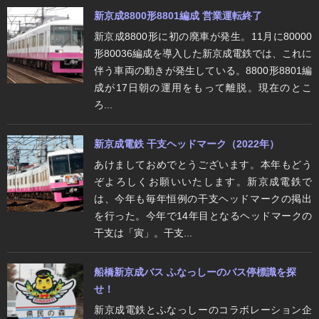
新京成8800形8801編成 営業運転終了
新京成8800形に初の廃車が発生。11月に80000
形80036編成を導入した新京成電鉄では、これに
伴う車両の動きが発生している。8800形8801編
成が17日朝の運用をもって離脱。現在のとこ
ろ...
新京成電鉄 干支ヘッドマーク（2022年）
あけましておめでとうございます。本年もどう
ぞよろしくお願いいたします。新京成電鉄で
は、今年も毎年恒例の干支ヘッドマークの掲出
を行った。今年で14年目となるヘッドマークの
干支は「寅」。干支...
船橋新京成バス ふなっしーのバス停標識を探
せ！
新京成電鉄とふなっしーのコラボレーション企