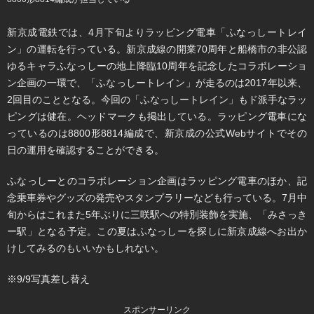
​​新京成電鉄では、4月下旬よりラッピング電車「ふなっしートレイ
ン」の運転を行っている。新京成線の開業70周年と船橋市の非公認
ゆるキャラふなっしーの地上降臨10周年を記念したコラボレーショ
ン企画の一環で、「ふなっしートレイン」が走るのは2017年以来、
2回目のこととなる。今回の「ふなっしートレイン」もド派手なラッ
ピングは健在。ヘッドマークも掲出している。ラッピング電車にな
っているのは8800形8814編成で、新京成の公式Webサイトでその
日の運用を確認することができる。
ふなっしーとのコラボレーション企画はラッピング電車のほか、記
念乗車券やグッズの発売やスタンプラリーなども行っている。7月中
旬からはこれまた5年ぶりに三咲駅への特別装飾を実施、「みさっき
ー駅」となる予定。この夏はふなっしーを探しに新京成線へお出か
けしてみるのもいいかもしれない。
※9/9写真差し替え
スポンサーリンク