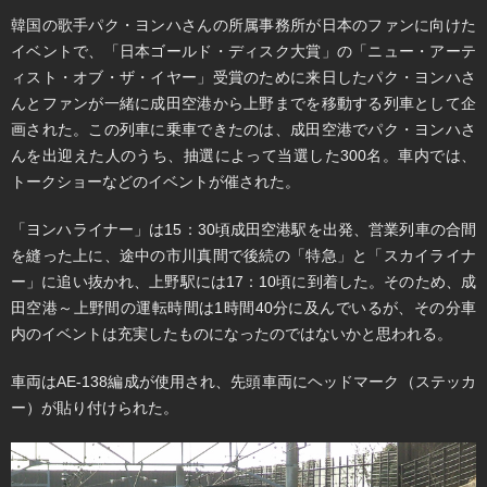
韓国の歌手パク・ヨンハさんの所属事務所が日本のファンに向けた
イベントで、「日本ゴールド・ディスク大賞」の「ニュー・アーテ
ィスト・オブ・ザ・イヤー」受賞のために来日したパク・ヨンハさ
んとファンが一緒に成田空港から上野までを移動する列車として企
画された。この列車に乗車できたのは、成田空港でパク・ヨンハさ
んを出迎えた人のうち、抽選によって当選した300名。車内では、
トークショーなどのイベントが催された。
「ヨンハライナー」は15：30頃成田空港駅を出発、営業列車の合間
を縫った上に、途中の市川真間で後続の「特急」と「スカイライナ
ー」に追い抜かれ、上野駅には17：10頃に到着した。そのため、成
田空港～上野間の運転時間は1時間40分に及んでいるが、その分車
内のイベントは充実したものになったのではないかと思われる。
車両はAE-138編成が使用され、先頭車両にヘッドマーク（ステッカ
ー）が貼り付けられた。