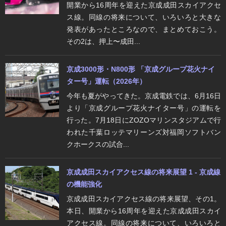
開業から16周年を迎えた京成成田スカイアクセ
ス線。同線の将来について、いろいろと大きな
発表があったところなので、まとめておこう。
その2は、押上〜成田...
京成3000形・N800形 「京成グループ花火ナイ
ター号」運転（2026年）
今年も夏がやってきた。京成電鉄では、6月16日
より「京成グループ花火ナイター号」の運転を
行った。7月18日にZOZOマリンスタジアムで行
われた千葉ロッテマリーンズ対福岡ソフトバン
クホークスの試合...
京成成田スカイアクセス線の将来展望 1 - 京成線
の機能強化
京成成田スカイアクセス線の将来展望、その1。
本日、開業から16周年を迎えた京成成田スカイ
アクセス線。同線の将来について、いろいろと