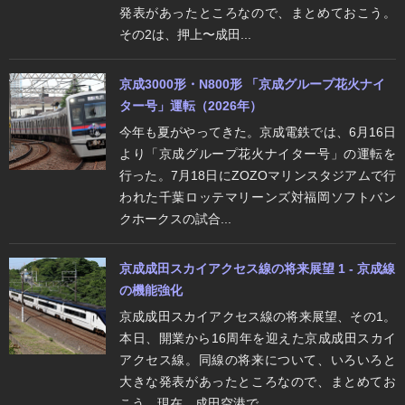
発表があったところなので、まとめておこう。
その2は、押上〜成田...
京成3000形・N800形 「京成グループ花火ナイ
ター号」運転（2026年）
今年も夏がやってきた。京成電鉄では、6月16日
より「京成グループ花火ナイター号」の運転を
行った。7月18日にZOZOマリンスタジアムで行
われた千葉ロッテマリーンズ対福岡ソフトバン
クホークスの試合...
京成成田スカイアクセス線の将来展望 1 - 京成線
の機能強化
京成成田スカイアクセス線の将来展望、その1。
本日、開業から16周年を迎えた京成成田スカイ
アクセス線。同線の将来について、いろいろと
大きな発表があったところなので、まとめてお
こう。現在、成田空港で...