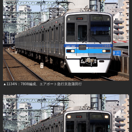
▲1134N：7808編成、エアポート急行京急蒲田行