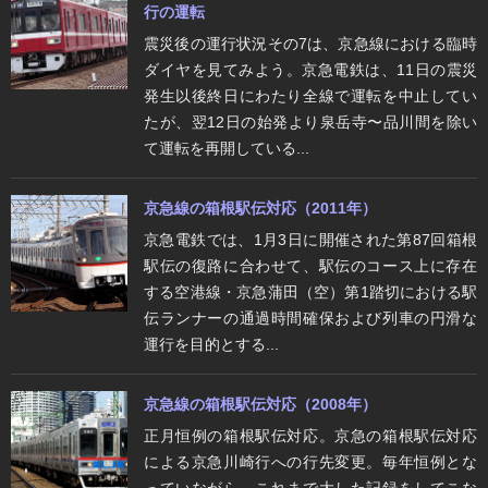
行の運転
震災後の運行状況その7は、京急線における臨時
ダイヤを見てみよう。京急電鉄は、11日の震災
発生以後終日にわたり全線で運転を中止してい
たが、翌12日の始発より泉岳寺〜品川間を除い
て運転を再開している...
京急線の箱根駅伝対応（2011年）
京急電鉄では、1月3日に開催された第87回箱根
駅伝の復路に合わせて、駅伝のコース上に存在
する空港線・京急蒲田（空）第1踏切における駅
伝ランナーの通過時間確保および列車の円滑な
運行を目的とする...
京急線の箱根駅伝対応（2008年）
正月恒例の箱根駅伝対応。京急の箱根駅伝対応
による京急川崎行への行先変更。毎年恒例とな
っていながら、これまで大した記録をしてこな