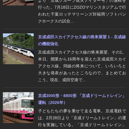
より「京成グループ花火ナイター号」の運転を
行った。7月18日にZOZOマリンスタジアムで行
われた千葉ロッテマリーンズ対福岡ソフトバン
クホークスの試合...
京成成田スカイアクセス線の将来展望 1 - 京成線
の機能強化
京成成田スカイアクセス線の将来展望、その1。
本日、開業から16周年を迎えた京成成田スカイ
アクセス線。同線の将来について、いろいろと
大きな発表があったところなので、まとめてお
こう。現在、成田空港で...
京成3000形・8800形 「京成ドリームトレイン」
運転（2026年）
子どもたちの夢を乗せて走る電車。京成電鉄で
は、2月28日より「京成ドリームトレイン」の運
行を実施している。「京成ドリームトレイン」