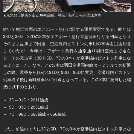
▲京急蒲田以南を走る3848編成、神奈川新町からの回送列車
続いて横浜方面のエアポート急行に関する運用変更である。昨年は
33Dと35D、37Dの3本がエアポート急行京急蒲田行なる列車となり
そのまま品川まで回送、空港線内ピストン列車用の車両を別途用意
していたが、今年はエアポート急行を通常通り羽田空港まで走ら
せ、その充当車（3Dと5D、7Dの3本）が空港線内ピストン列車にな
るようにした。なお、この3本は羽田空港国内線ターミナルでの折返
しの際、運番をそれぞれ91Dと93D、95Dに変更、空港線内ピストン
列車終了後は新町検車区に回送となっている。この3本に充当した編
成は以下のとおり。
3D→91D：2011編成
5D→93D：2031編成
7D→95D：653編成＋656編成
また、前述のように3Dと5D、7Dの3本が空港線内ピストン列車とな