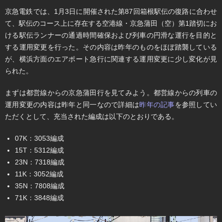
京急電鉄では、1月3日に開催された第87回箱根駅伝の復路に合わせ
て、駅伝のコース上に存在する空港線・京急蒲田（空）第1踏切にお
ける駅伝ランナーの通過時間確保および列車の円滑な運行を目的と
する運用変更を行った。その内容は昨年のものをほぼ踏襲している
が、横浜方面のエアポート急行に関連する運用変更に少し変化が見
られた。
まずは都営線からの京急蒲田行を見てみよう。都営線からの列車の
運用変更の内容は昨年と同一なので詳細は
昨年の記事
を参照してい
ただくとして、充当された編成は以下のとおりである。
07K：3053編成
15T：5312編成
23N：7318編成
11K：3052編成
35N：7808編成
71K：3848編成