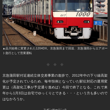
▲品川始発に変更された1204DX。京急蒲田まで回送、京急蒲田からエアポー
ト急行として営業運転
◆ ◆ ◆
京急蒲田駅付近連続立体交差事業の進捗で、2012年中の下り線高架
化が予定されているため、毎年恒例となっていた駅伝対応の運用変
更は（高架化工事が予定通り進めば）今回で終了となる。これで来
年から1月3日は自宅でゆっくりとできる・・・という方も多いので
はなかろうか。
スポンサーリンク