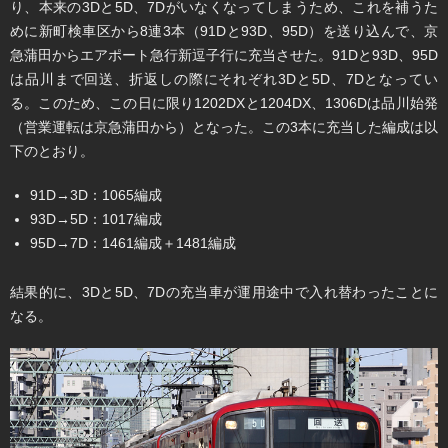
り、本来の3Dと5D、7Dがいなくなってしまうため、これを補うた
めに新町検車区から8連3本（91Dと93D、95D）を送り込んで、京
急蒲田からエアポート急行新逗子行に充当させた。91Dと93D、95D
は品川まで回送、折返しの際にそれぞれ3Dと5D、7Dとなってい
る。このため、この日に限り1202DXと1204DX、1306Dは品川始発
（営業運転は京急蒲田から）となった。この3本に充当した編成は以
下のとおり。
91D→3D：1065編成
93D→5D：1017編成
95D→7D：1461編成＋1481編成
結果的に、3Dと5D、7Dの充当車が運用途中で入れ替わったことに
なる。