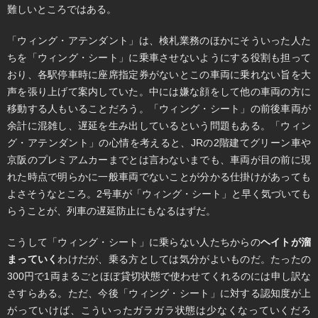
難しいところではある。
「ウィング・アテンダント」は、検札業務のほかにそういった人た
ちを「ウィング・シート」に乗車させないようにする役割も担って
おり、各駅停車時に座席指定券がないとこの車両に乗れない旨を大
声を張り上げて案内していた。中には嫌な顔をして他の車両の方に
移動する人もいることだろう。「ウィング・シート」の前後車両が
余計に混雑し、遅延を生み出しているという問題もある。「ウィン
グ・アテンダント」の心情を考えると、JRの2階建てグリーン車や
京阪のプレミアムカーまでとは言わないまでも、車両が目の前に現
れた時点で明らかに一般車両でないことが分かる仕掛けがあっても
よさそうなところ。2号車が「ウィング・シート」と早く気づいても
らうことが、列車の遅延防止にもなるはずだ。
こうして「ウィング・シート」に乗らない人たちからの
ヘイトが溜
まっていく
わけだが、乗る方としては気分がよいものだ。たったの
300円で1両まるごとほぼ貸切状態で使わせてくれるのには申し訳な
さすらある。ただ、今後「ウィング・シート」に対する認知度が上
がっていけば、こういったガラガラ状態は少なくなっていくだろ