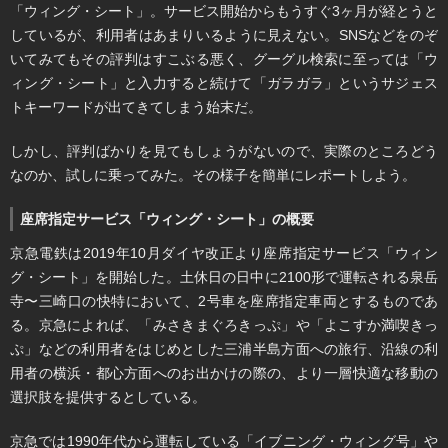
「ウィング・シート」。サービス開始からもうすぐ3ヶ月が経とうと
しているが、利用者はあまりいるように見えない。SNSなどをのぞ
いてみてもその評判はすこぶる悪く、グーグル検索に至っては「ウ
ィング・シート」と入力すると続けて「ガラガラ」というサジェス
トキーワードが出てきてしまう始末だ。
しかし、評判ばかりを見てもしょうがないので、実際のところどう
なのか、試しに乗ってみた。その様子を簡単にレポートしよう。
座席指定サービス「ウィング・シート」の概要
京急電鉄は2019年10月ダイヤ改正より座席指定サービス「ウィン
グ・シート」を開始した。土休日の日中に2100形で運転される泉岳
寺〜三崎口の快特において、2号車を座席指定車両とするものであ
る。京急によれば、「みさきまぐろきっぷ」や「よこすか満喫きっ
ぷ」などの利用者をはじめとした三浦半島方面への旅行、沿線の利
用者の横浜・都心方面へのお出かけの際の、より一層快適な移動の
選択肢を提供するとしている。
京急では1990年代から運転している「イブニング・ウィング号」や