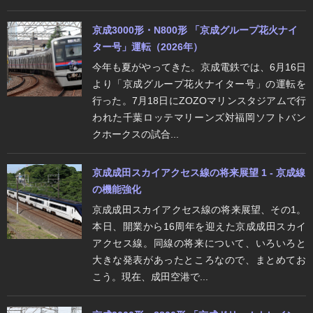
京成3000形・N800形 「京成グループ花火ナイ
ター号」運転（2026年）
今年も夏がやってきた。京成電鉄では、6月16日
より「京成グループ花火ナイター号」の運転を
行った。7月18日にZOZOマリンスタジアムで行
われた千葉ロッテマリーンズ対福岡ソフトバン
クホークスの試合...
京成成田スカイアクセス線の将来展望 1 - 京成線
の機能強化
京成成田スカイアクセス線の将来展望、その1。
本日、開業から16周年を迎えた京成成田スカイ
アクセス線。同線の将来について、いろいろと
大きな発表があったところなので、まとめてお
こう。現在、成田空港で...