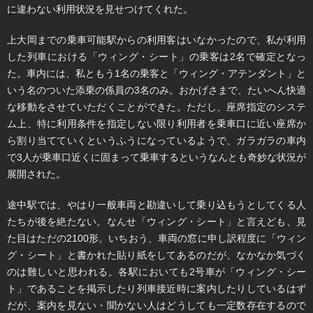
に違わない利用状況を見せつけてくれた。
上大岡までの乗車可能駅からの利用客はいなかったので、私が利用
した列車における「ウィング・シート」の乗客は2名で確定となっ
た。車内には、私ともう1名の乗客と「ウィング・アテンダント」と
いう名のついた添乗の係員の3名のみ。おかげさまで、たいへん快適
な移動をさせていただくことができた。ただし、座席指定のシステ
ム上、特に利用条件を指定しない限り利用者を乗車口に近い座席か
ら割り当てていくというふうになっているようで、ガラガラの車内
で3人が乗車口近くに固まって乗車するというなんとも奇妙な状況が
展開された。
途中駅では、やはり一般車両と勘違いして乗り込もうとしてくる人
たちが後を絶たない。なんせ「ウィング・シート」と言えども、見
た目はただの2100形。いちおう、車両の窓に申し訳程度に「ウィン
グ・シート」と書かれた貼り紙をしてあるのだが、なかなか気づく
のは難しいと思われる。各駅においても2号車が「ウィング・シー
ト」であることを掲示したり列車接近時に案内したりしているはず
だが、案内を見ない・聞かない人はどうしても一定数存在するので