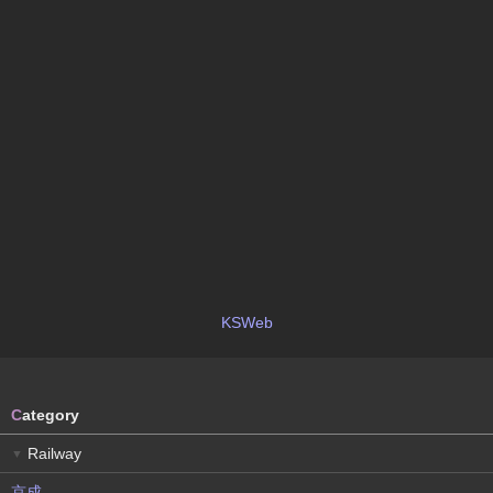
KSWeb
C
ategory
Railway
▼
京成