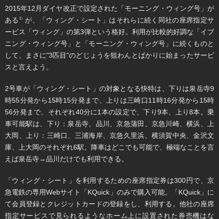
2015年12月ダイヤ改正で設定された「モーニング・ウィング号」が
ある
が、「ウィング・シート」はそれらに続く同社の座席指定サ
1）
ービス「ウィング」の第3弾という格好。利用が比較的好調な「イブ
ニング・ウィング号」と「モーニング・ウィング号」に続くものと
して、まさに"3匹目"のどじょうを狙わんとばかりに始まったサービ
スと言えよう。
2号車が「ウィング・シート」の対象となる快特は、下りは泉岳寺9
時55分発から15時15分発まで、上りは三崎口11時16分発から15時
56分発まで、それぞれ40分に1本の設定で、下り9本、上り8本。乗
車可能駅は、下り：泉岳寺、品川、京急蒲田、京急川崎、横浜、上
大岡、上り：三崎口、三浦海岸、京急久里浜、横須賀中央、金沢文
庫、上大岡のそれぞれ6駅。降車はどこでも可能で、極端なことを言
えば泉岳寺→品川だけでも利用できる。
「ウィング・シート」を利用するための座席指定券は300円で、京
急電鉄の専用Webサイト「KQuick」のみで購入可能。「KQuick」に
て会員登録とクレジットカードの登録をし、利用する。他社の座席
指定サービスで見られるようなホーム上に設置された券売機はな