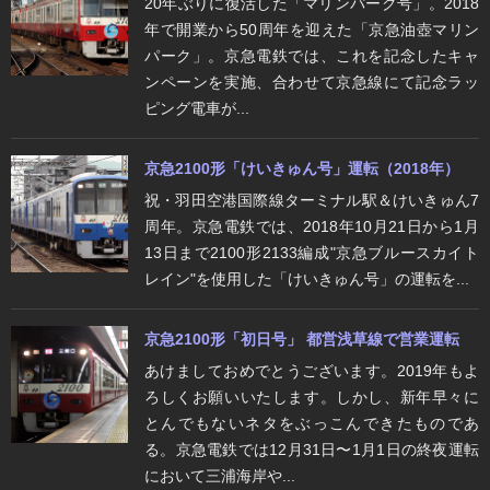
20年ぶりに復活した「マリンパーク号」。​2018
年で開業から50周年を迎えた「京急油壺マリン
パーク」。京急電鉄では、これを記念したキャ
ンペーンを実施、合わせて京急線にて記念ラッ
ピング電車が...
京急2100形「けいきゅん号」運転（2018年）
祝・羽田空港国際線ターミナル駅＆けいきゅん7
周年。京急電鉄では、2018年10月21日から1月
13日まで2100形2133編成"京急ブルースカイト
レイン"を使用した「けいきゅん号」の運転を...
京急2100形「初日号」 都営浅草線で営業運転
あけましておめでとうございます。2019年もよ
ろしくお願いいたします。しかし、新年早々に
とんでもないネタをぶっこんできたものであ
る。京急電鉄では12月31日〜1月1日の終夜運転
において三浦海岸や...