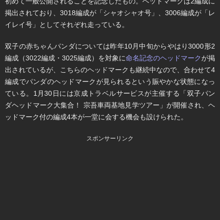
初めて一般公開されることを記念したもの。ヘッドマークは2編成に
掲出されており、3018編成が「シャオシャオ号」、3006編成が「レ
イレイ号」としてそれぞれ走っている。
双子の赤ちゃんパンダについては昨年10月中旬からやはり3000形2
編成（3022編成・3025編成）を対象に
命名記念のヘッドマーク
が掲
出されているが、こちらのヘッドマークも継続中なので、合わせて4
編成でパンダのヘッドマークが見られるという賑やかな状態になっ
ている。1月30日には京成トラベルサービスが主催する「双子パン
ダヘッドマーク大集合！ 宗吾車両基地見学ツアー」が開催され、ヘ
ッドマーク付の編成4本が一堂に会する機会も設けられた。
スポンサーリンク