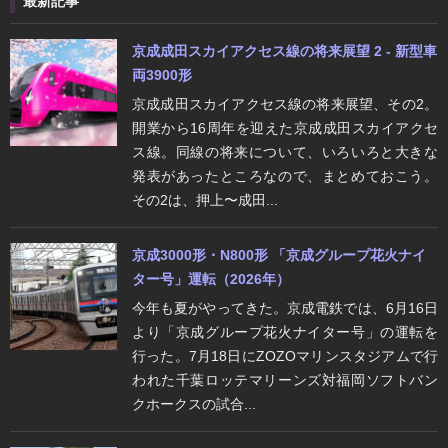
最新記事
京成成田スカイアクセス線の将来展望 2 - 新型車
両3900形
京成成田スカイアクセス線の将来展望、その2。
開業から16周年を迎えた京成成田スカイアクセ
ス線。同線の将来について、いろいろと大きな
発表があったところなので、まとめておこう。
その2は、押上〜成田...
京成3000形・N800形 「京成グループ花火ナイ
ター号」運転（2026年）
今年も夏がやってきた。京成電鉄では、6月16日
より「京成グループ花火ナイター号」の運転を
行った。7月18日にZOZOマリンスタジアムで行
われた千葉ロッテマリーンズ対福岡ソフトバン
クホークスの試合...