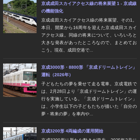
京成成田スカイアクセス線の将来展望 1 - 京成線
の機能強化
京成成田スカイアクセス線の将来展望、その1。
本日、開業から16周年を迎えた京成成田スカイ
アクセス線。同線の将来について、いろいろと
大きな発表があったところなので、まとめてお
こう。現在、成田空港で...
京成3000形・8800形 「京成ドリームトレイン」
運転（2026年）
子どもたちの夢を乗せて走る電車。京成電鉄で
は、2月28日より「京成ドリームトレイン」の運
行を実施している。「京成ドリームトレイン」
は、小学生以下の子どもたちが描いた「自分の
夢・将来の夢」を車内や...
京成3200形 4両編成の運用開始
京成3200形に新たな動きが発生。2025年2月に