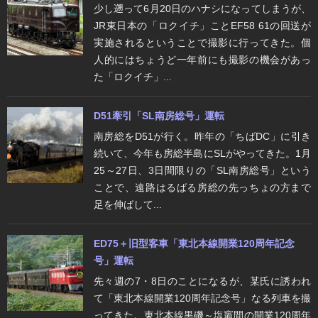
少し遡って6月20日のハナシになってしまうが、
JR東日本の「ロクイチ」ことEF58 61の回送が
実施されるということで撮影に行ってきた。個
人的にはちょうど一年前にも撮影の機会があっ
た「ロクイチ」...
D51牽引「SL南房総号」運転
南房総をD51が行く。昨年の「ちばDC」に引き
続いて、今年も房総半島にSLがやってきた。1月
25～27日、3日間限りの「SL南房総号」という
ことで、遠路はるばる房総の先っちょの方まで
足を伸ばして...
ED75＋旧型客車「東北本線開業120周年記念
号」運転
先々週の7・8日のことになるが、某氏に誘われ
て「東北本線開業120周年記念号」なる列車を撮
ってきた。東北本線黒磯～塩竈間の開業120周年