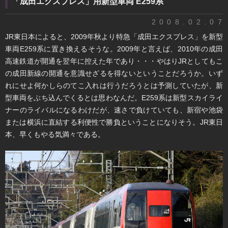
「成田エクスプレス」用新型車両 E259系
2008.02.07
JR東日本によると、2009年秋より特急「成田エクスプレス」を新型
車両E259系に置き換えるそうな。2009年と言えば、2010年の成田
高速鉄道が開通を翌年に控えた年であり・・・やはりJRとしてもこ
の成田新線の開通を意識せざるを得ないということだろうか。いず
れにせよ何かしらのてこ入れは行うだろうとは予測していたが、新
型車両をぶち込んでくるとは思わなんだ。E259系は新型スカイライ
ナーのライバルになるわけだが、速さで負けていても、新宿や池袋
または横浜に直結する利便性で勝負ということになりそう。JR東日
本、早くもやる気満々である。