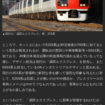
▲現行の「成田エクスプレス」用、253系
ところで、ネット上においてE259系はJR北海道の789系に似てると
いう意見が散見されるが、運転台の窓回りや車体断面等々E653系に
似ており、JR東日本発足以降の特急車両の流れを汲んでいるってな
感じ。デザイン担当は現行の「成田エクスプレス」を担当し、また
E653系も担当しているGKインダストリアルデザインと思われる。
現行の253系が登場時に鮮烈な赤を纏って強烈な印象を与えたに対
して、E259系は目新しさが無いのがやや残念か。プレスリリースの
車両イメージはややラフなものであったが、実車がどんなものに仕
上がるか楽しみである。
というわけで、「成田エクスプレス」に新車が登場するわけだが、