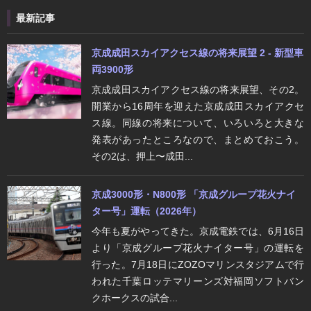
最新記事
京成成田スカイアクセス線の将来展望 2 - 新型車
両3900形
京成成田スカイアクセス線の将来展望、その2。
開業から16周年を迎えた京成成田スカイアクセ
ス線。同線の将来について、いろいろと大きな
発表があったところなので、まとめておこう。
その2は、押上〜成田...
京成3000形・N800形 「京成グループ花火ナイ
ター号」運転（2026年）
今年も夏がやってきた。京成電鉄では、6月16日
より「京成グループ花火ナイター号」の運転を
行った。7月18日にZOZOマリンスタジアムで行
われた千葉ロッテマリーンズ対福岡ソフトバン
クホークスの試合...