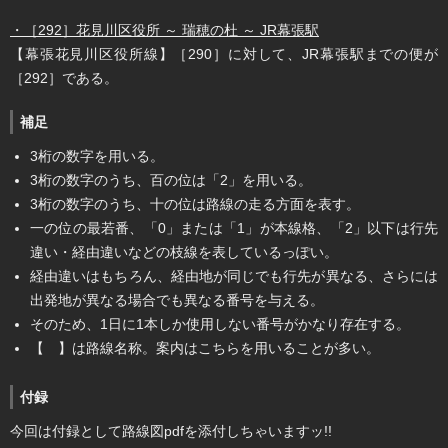
・［292］花見川区役所 ～ 瑞穂の杜 ～ JR幕張駅
【幕張花見川区役所線】［290］に対して、JR幕張駅までの便が
［292］である。
補足
3桁の数字を用いる。
3桁の数字のうち、百の位は「2」を用いる。
3桁の数字のうち、十の位は路線の走る方面を表す。
一の位の最若番、「0」または「1」が本線格、「2」以下は行先
違い・経由違いなどの枝線を表しているっぽい。
経由違いはもちろん、経由地が同じでも行先が異なる、さらには
出発地が異なる場合でも異なる番号を与える。
そのため、1日に1本しか使用しない番号がかなり存在する。
【 】は路線名称。案内はこちらを用いることが多い。
付録
今回は付録として路線図pdfを添付しちゃいますッ!!