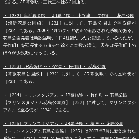
である。JR幕張駅～三代王神社を2回通る。
・［232］海浜幕張駅 ～ JR幕張駅 ～ 小谷津 ～ 長作町 ～ 花島公園
【海浜花島公園線】［231］に対して、花島公園まで至る便が
［232］である。2006年7月のダイヤ改正で新設された系統である。
花島公園発着は新設当時、1日4往復だったと記憶しているのだが、
長作町止を延長するカタチで徐々に本数が増え、現在は長作町止の
ほうが少数派になっている。
・［233］JR幕張駅 ～ 小谷津 ～ 長作町 ～ 花島公園
【幕張花島公園線】［232］に対して、JR幕張駅までの区間便が
［233］である。
・［234］マリンスタジアム ～ JR幕張駅 ～ 長作町 ～ 花島公園
【マリンスタジアム花島公園線】［232］に対して、マリンスタジ
アムまで至る便が［234］である。
・［235］マリンスタジアム ～ JR幕張駅 ～ 橋戸 ～ 花島公園
【マリンスタジアム花島公園線】［235］は2007年7月に新設された
系統で、［234］に対して長作地区に入らずに、橋戸及び長作交差