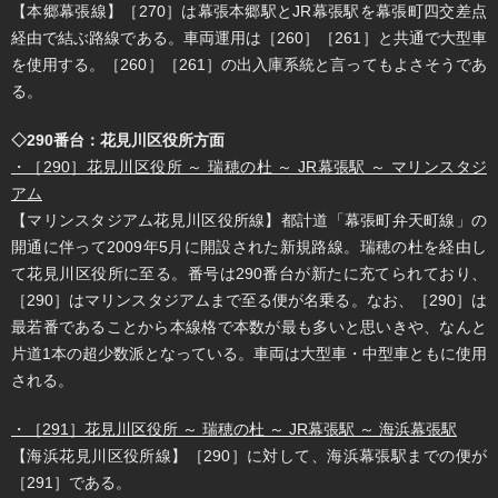
【本郷幕張線】［270］は幕張本郷駅とJR幕張駅を幕張町四交差点
経由で結ぶ路線である。車両運用は［260］［261］と共通で大型車
を使用する。［260］［261］の出入庫系統と言ってもよさそうであ
る。
◇290番台：花見川区役所方面
・［290］花見川区役所 ～ 瑞穂の杜 ～ JR幕張駅 ～ マリンスタジ
アム
【マリンスタジアム花見川区役所線】都計道「幕張町弁天町線」の
開通に伴って2009年5月に開設された新規路線。瑞穂の杜を経由し
て花見川区役所に至る。番号は290番台が新たに充てられており、
［290］はマリンスタジアムまで至る便が名乗る。なお、［290］は
最若番であることから本線格で本数が最も多いと思いきや、なんと
片道1本の超少数派となっている。車両は大型車・中型車ともに使用
される。
・［291］花見川区役所 ～ 瑞穂の杜 ～ JR幕張駅 ～ 海浜幕張駅
【海浜花見川区役所線】［290］に対して、海浜幕張駅までの便が
［291］である。