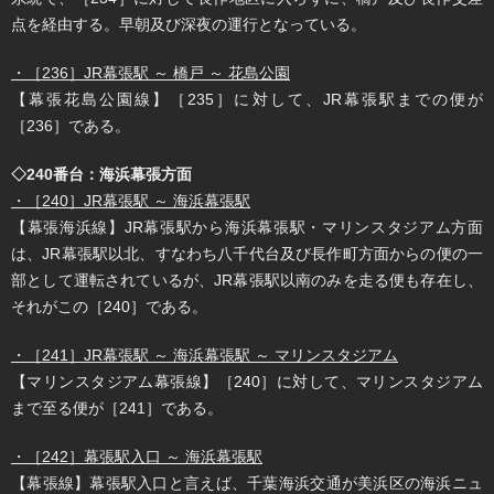
点を経由する。早朝及び深夜の運行となっている。
・［236］JR幕張駅 ～ 橋戸 ～ 花島公園
【幕張花島公園線】［235］に対して、JR幕張駅までの便が
［236］である。
◇240番台：海浜幕張方面
・［240］JR幕張駅 ～ 海浜幕張駅
【幕張海浜線】JR幕張駅から海浜幕張駅・マリンスタジアム方面
は、JR幕張駅以北、すなわち八千代台及び長作町方面からの便の一
部として運転されているが、JR幕張駅以南のみを走る便も存在し、
それがこの［240］である。
・［241］JR幕張駅 ～ 海浜幕張駅 ～ マリンスタジアム
【マリンスタジアム幕張線】［240］に対して、マリンスタジアム
まで至る便が［241］である。
・［242］幕張駅入口 ～ 海浜幕張駅
【幕張線】幕張駅入口と言えば、千葉海浜交通が美浜区の海浜ニュ