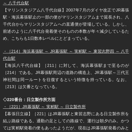
～ 八千代台駅
【マリンスタジアム八千代台線】2007年7月のダイヤ改正でJR幕張
駅・海浜幕張駅止の一部の便がマリンスタジアムまで延長され、八
千代台からマリンスタジアムへの直通便が登場している。しかし、
前述のように八千代台発着便そのものの本数が年々減少しているた
め、こちらも1日数本レベルにとどまっている。
・［214］海浜幕張駅 ～ JR幕張駅 ～ 実籾駅 ～ 東習志野四 ～ 八千
代台駅
【海浜八千代台線】［211］に対して、海浜幕張駅まで至るのが
［214］である。JR幕張駅周辺の道路の構造上、JR幕張駅～三代王
神社間は同一ルートを往復するという特徴を持っている。なお、
［213］は欠番となっている。
◇220番台：日立製作所方面
・［221］JR幕張駅 ～ 実籾駅 ～ 日立製作所
【幕張日立線】［221］はJR幕張駅と東習志野にある日立製作所を
結ぶ路線である。通勤の足としての路線で、運行は朝夕のみ。かつ
ては実籾駅発着の便もあったようだが、現在はJR幕張駅発着のみと