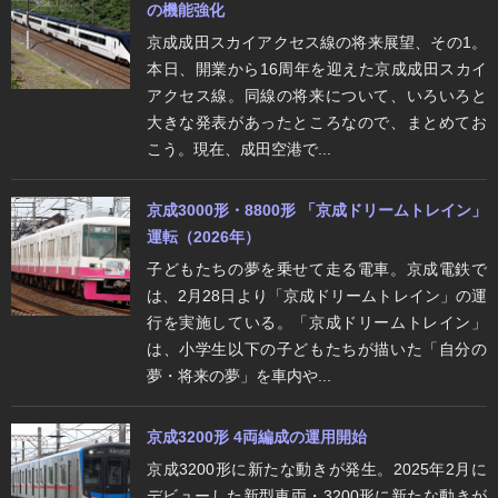
の機能強化
京成成田スカイアクセス線の将来展望、その1。
本日、開業から16周年を迎えた京成成田スカイ
アクセス線。同線の将来について、いろいろと
大きな発表があったところなので、まとめてお
こう。現在、成田空港で...
京成3000形・8800形 「京成ドリームトレイン」
運転（2026年）
子どもたちの夢を乗せて走る電車。京成電鉄で
は、2月28日より「京成ドリームトレイン」の運
行を実施している。「京成ドリームトレイン」
は、小学生以下の子どもたちが描いた「自分の
夢・将来の夢」を車内や...
京成3200形 4両編成の運用開始
京成3200形に新たな動きが発生。2025年2月に
デビューした新型車両・3200形に新たな動きが