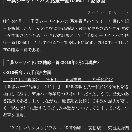
千葉シーサイドバス 路線一覧100501 ＋路線図
2010.05.27
昨年の4月、「千葉シーサイドバス 系統番号の全て！」と題して記
事を掲載したが、その直後に路線新設・経路変更を含めたダイヤ改
正が実施されたため、今回は改訂版として「千葉シーサイドバス 路
線一覧100501」として路線の一覧を以下に記す。2010年5月1日現
在の路線一覧である。
千葉シーサイドバス路線一覧<2010年5月1日現在>
◇210番台：八千代台方面
・［211］JR幕張駅 ～ 実籾駅 ～ 東習志野四 ～ 八千代台駅
【幕張八千代台線】［211］は、JR幕張駅と八千代台駅を実籾駅を
経由して結ぶ。東洋バス創業時の路線の1つだったようで、歴史のあ
る路線である。しかしながら、最盛期と比較して本数の減少が著し
く、現在は1日に数えるほどしか本数がなくなってしまっている。中
型車を使用。
・［212］マリンスタジアム ～ JR幕張駅 ～ 実籾駅 ～ 東習志野四