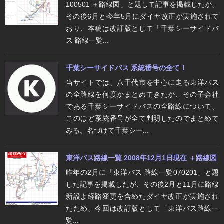
100501 ＋路線図」と題して記事を掲載したが、
その後6月と今年5月にダイヤ改正が実施されて
おり、本稿は改訂版として「千葉シーサイドバ
ス 路線一覧...
千葉シーサイドバス 系統番号の全て！
当サイトでは、八千代市を中心に走る東洋バス
の全路線を何度かまとめてきたが、その子会社
である千葉シーサイドバスの全路線について、
このほど系統番号が全て判明したのでまとめて
みる。名づけて千葉シー...
東洋バス路線一覧 2008年12月1日現在 ＋路線図
昨年の2月に「東洋バス 路線一覧070201」と題
した記事を掲載したが、その後2月と11月に路線
新設よ経路変更を含めたダイヤ改正が実施され
たため、今回は改訂版として「東洋バス路線一
覧...