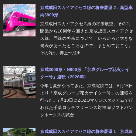
京成成田スカイアクセス線の将来展望 2 - 新型車
両3900形
京成成田スカイアクセス線の将来展望、その2。
開業から16周年を迎えた京成成田スカイアクセ
ス線。同線の将来について、いろいろと大きな
発表があったところなので、まとめておこう。
その2は、押上〜成田...
京成3000形・N800形 「京成グループ花火ナイ
ター号」運転（2026年）
今年も夏がやってきた。京成電鉄では、6月16日
より「京成グループ花火ナイター号」の運転を
行った。7月18日にZOZOマリンスタジアムで行
われた千葉ロッテマリーンズ対福岡ソフトバン
クホークスの試合...
京成成田スカイアクセス線の将来展望 1 - 京成線