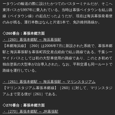
ータウンの輸送の際に設けたかつてのバスターミナルだが、そこへ
東洋バスが1997年に乗入れている。当時は幕張ベイタウンを結ぶ路
線（ベイタウン線）の起点だったようだが、現在は海浜幕張発着便
のみが残る。運行本数はなんと片道1本で、免許維持路線か。
◇260番台：幕張本郷方面
・［260］幕張本郷駅 ～ 海浜幕張駅
【本郷海浜線】［260］は2006年7月に新設された系統で、幕張本郷
駅と海浜幕張駅を幕張町四交差点経由で結ぶ路線である。千葉シー
サイドバスとしては初の大型車使用の路線であり、このとき初めて
独自塗装の大型車が2台導入された。なお、平和交通も同一ルートで
路線を運行している。
・［261］幕張本郷駅 ～ 海浜幕張駅 ～ マリンスタジアム
【マリンスタジアム幕張本郷線】［260］に対して、マリンスタジ
アムまで至る便が［261］である。
◇270番台：幕張本郷方面
・［270］幕張本郷駅 ～ JR幕張駅