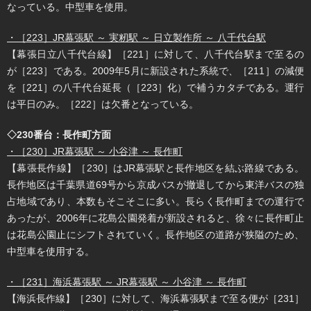
なっている。中型車を使用。
・［223］JR幕張駅 ～ 実籾駅 ～ 日立製作所 ～ 八千代台駅
【幕張日立八千代台線】［221］に対して、八千代台駅まで至るの
が［223］である。2009年5月に新設された系統で、［211］の減便
を［221］の八千代台延長（［223］化）で補うカタチである。運行
は平日のみ。［222］は欠番となっている。
◇230番台：長作町方面
・［230］JR幕張駅 ～ 小谷津 ～ 長作町
【幕張長作線】［230］はJR幕張駅と長作地区を結ぶ路線である。
長作地区は千葉県道69号から京成バスが撤退してから東洋バスの独
占地域であり、本数もそこそこに多い。長らく長作町までの運行で
あったが、2006年に花島公園発着が新設されると、徐々に長作町止
は花島公園止にシフトされていく。長作地区の道路が狭隘のため、
中型車を使用する。
・［231］海浜幕張駅 ～ JR幕張駅 ～ 小谷津 ～ 長作町
【海浜長作線】［230］に対して、海浜幕張駅まで至る便が［231］