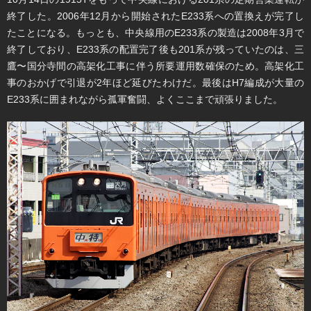
終了した。2006年12月から開始されたE233系への置換えが完了し
たことになる。もっとも、中央線用のE233系の製造は2008年3月で
終了しており、E233系の配置完了後も201系が残っていたのは、三
鷹〜国分寺間の高架化工事に伴う所要運用数確保のため。高架化工
事のおかげで引退が2年ほど延びたわけだ。最後はH7編成が大量の
E233系に囲まれながら孤軍奮闘、よくここまで頑張りました。