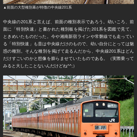
▲前面の大型種別幕が特徴の中央線201系
中央線の201系と言えば、前面の種別表示であろう。幼いころ、前
面に「特別快速」と書かれた種別板を掲げた201系を図鑑で見て、
ときめいたものだった。今や湘南新宿ラインや常磐線でも走ってい
る「特別快速」も昔は中央線だけのもので、幼い自分にとっては魅
惑の種別。そんな種別を掲げて走るんだから、中央線201系はどん
だけすごいのかと想像を膨らませていたものである。（実際乗って
みると大したことないんだけどね^^;）