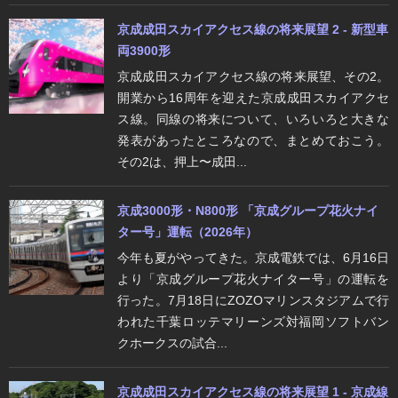
京成成田スカイアクセス線の将来展望 2 - 新型車
両3900形
京成成田スカイアクセス線の将来展望、その2。
開業から16周年を迎えた京成成田スカイアクセ
ス線。同線の将来について、いろいろと大きな
発表があったところなので、まとめておこう。
その2は、押上〜成田...
京成3000形・N800形 「京成グループ花火ナイ
ター号」運転（2026年）
今年も夏がやってきた。京成電鉄では、6月16日
より「京成グループ花火ナイター号」の運転を
行った。7月18日にZOZOマリンスタジアムで行
われた千葉ロッテマリーンズ対福岡ソフトバン
クホークスの試合...
京成成田スカイアクセス線の将来展望 1 - 京成線