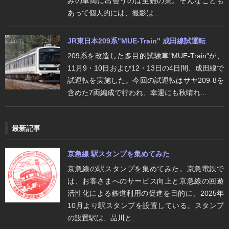
みの車両に出会うのは至難の業。そんなことも
あって個人的には、撮影は...
JR東日本209系"MUE-Train" 成田線試運転
209系を改造した多目的試験車"MUE-Train"が、
11月9・10日および12・13日の4日間、成田線で
試運転を実施した。今回の試運転はサヤ209-8を
含めた7両編成で行われ、幸運にも秋晴れ...
最新記事
京急線 駅スタンプを集めてみた
京急線の駅スタンプを集めてみた。京急電鉄で
は、お客さまへのサービス向上と京急線の回遊
活性化による鉄道利用の促進を目的に、2025年
10月より駅スタンプを設置している。スタンプ
の設置駅は、品川と...