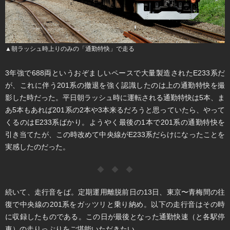
▲朝ラッシュ時上りのみの「通勤特快」で走る
3年強で688両というおぞましいペースで大量製造されたE233系だ
が、これに伴う201系の撤退を強く認識したのは上の通勤特快を撮
影した時だった。平日朝ラッシュ時に運転される通勤特快は5本、ま
あ5本もあれば201系の2本や3本来るだろうと思っていたら、やって
くるのはE233系ばかり。ようやく最後の1本で201系の通勤特快を
引き当てたが、この時改めて中央線がE233系だらけになったことを
実感したのだった。
◆ ◆ ◆
続いて、走行音をば。定期運用離脱前日の13日、東京〜青梅間の往
復で中央線の201系をガッツリと乗り納め。以下の走行音はその時
に収録したものである。この日が最後となった通勤快速（と各駅停
車）の走りっぷりをご堪能いただきたい。