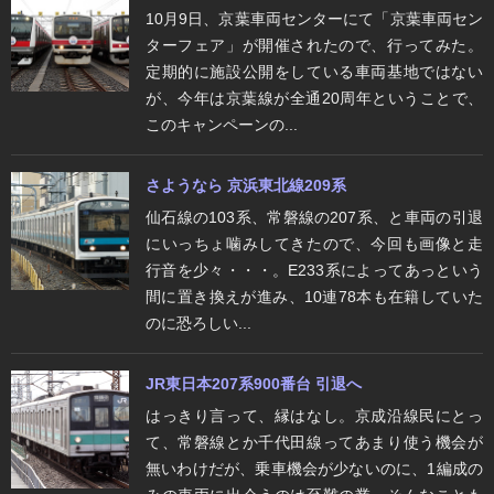
10月9日、京葉車両センターにて「京葉車両セン
ターフェア」が開催されたので、行ってみた。
定期的に施設公開をしている車両基地ではない
が、今年は京葉線が全通20周年ということで、
このキャンペーンの...
さようなら 京浜東北線209系
仙石線の103系、常磐線の207系、と車両の引退
にいっちょ噛みしてきたので、今回も画像と走
行音を少々・・・。E233系によってあっという
間に置き換えが進み、10連78本も在籍していた
のに恐ろしい...
JR東日本207系900番台 引退へ
はっきり言って、縁はなし。京成沿線民にとっ
て、常磐線とか千代田線ってあまり使う機会が
無いわけだが、乗車機会が少ないのに、1編成の