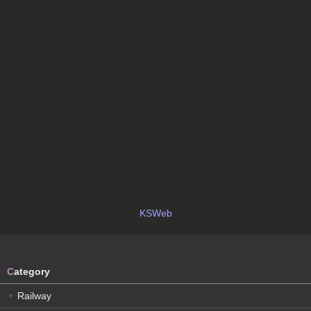
KSWeb
C
ategory
Railway
▼