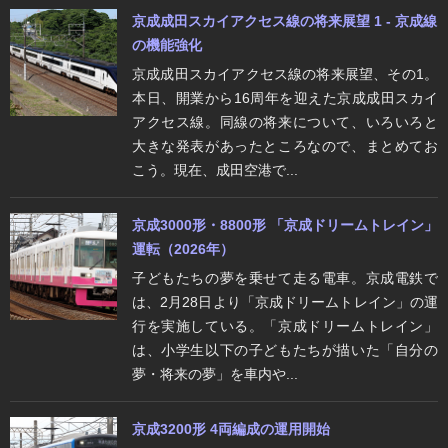
京成成田スカイアクセス線の将来展望 1 - 京成線
の機能強化
京成成田スカイアクセス線の将来展望、その1。
本日、開業から16周年を迎えた京成成田スカイ
アクセス線。同線の将来について、いろいろと
大きな発表があったところなので、まとめてお
こう。現在、成田空港で...
京成3000形・8800形 「京成ドリームトレイン」
運転（2026年）
子どもたちの夢を乗せて走る電車。京成電鉄で
は、2月28日より「京成ドリームトレイン」の運
行を実施している。「京成ドリームトレイン」
は、小学生以下の子どもたちが描いた「自分の
夢・将来の夢」を車内や...
京成3200形 4両編成の運用開始