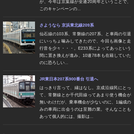
が、今年は京葉線が全通20周年ということで、
このキャンペーンの...
さようなら 京浜東北線209系
仙石線の103系、常磐線の207系、と車両の引退
にいっちょ噛みしてきたので、今回も画像と走
行音を少々・・・。E233系によってあっという
間に置き換えが進み、10連78本も在籍していた
のに恐ろしい...
JR東日本207系900番台 引退へ
はっきり言って、縁はなし。京成沿線民にとっ
て、常磐線とか千代田線ってあまり使う機会が
無いわけだが、乗車機会が少ないのに、1編成の
みの車両に出会うのは至難の業。そんなことも
あって個人的には、撮影は...