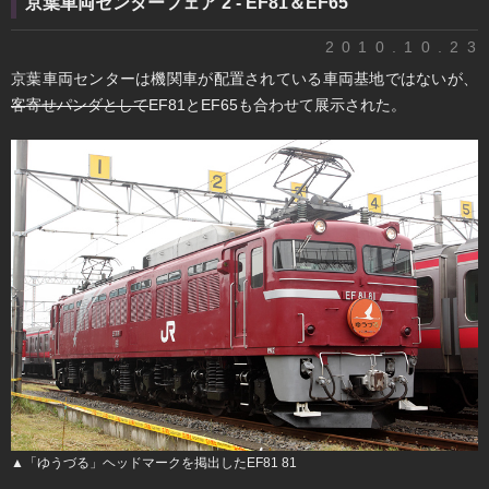
京葉車両センターフェア 2 - EF81＆EF65
2010.10.23
京葉車両センターは機関車が配置されている車両基地ではないが、
客寄せパンダとして
EF81とEF65も合わせて展示された。
▲「ゆうづる」ヘッドマークを掲出したEF81 81