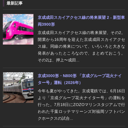
最新記事
京成成田スカイアクセス線の将来展望 2 - 新型車
両3900形
京成成田スカイアクセス線の将来展望、その2。
開業から16周年を迎えた京成成田スカイアクセ
ス線。同線の将来について、いろいろと大きな
発表があったところなので、まとめておこう。
その2は、押上〜成田...
京成3000形・N800形 「京成グループ花火ナイ
ター号」運転（2026年）
今年も夏がやってきた。京成電鉄では、6月16日
より「京成グループ花火ナイター号」の運転を
行った。7月18日にZOZOマリンスタジアムで行
われた千葉ロッテマリーンズ対福岡ソフトバン
クホークスの試合...