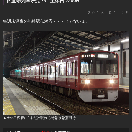
四直珍列車研究 73 - 土休日 2280H
2015.01.29
毎週末深夜の箱根駅伝対応・・・じゃないょ。
▲土休日深夜に1本だけ現れる特急京急蒲田行