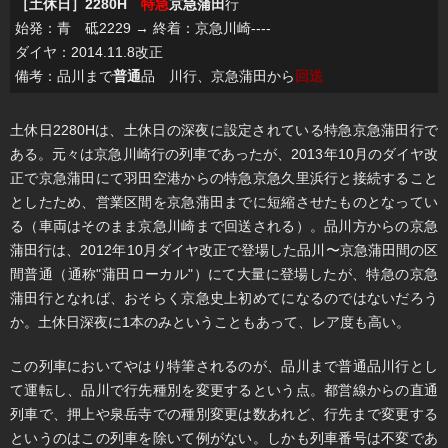
［土休日］2280H
特急
京急蒲田
行
始発：青 砥2229 → 終着：京急川崎----
ダイヤ：2014.11.8改正
備考：品川まで
普通
品 川行、京急蒲田から
回送
土休日2280Hは、土休日の深夜に設定されている特急京急蒲田行で
ある。元々は京急川崎行の列車であったが、2013年10月のダイヤ改
正で京急蒲田にて羽田空港からの特急京急久里浜行と接続すること
としたため、営業区間を京急蒲田までに短縮させたものとなってい
る（車両はそのまま京急川崎まで回送される）。品川方からの京急
蒲田行は、2012年10月ダイヤ改正で登場した品川〜京急蒲田間の区
間普通（通称"蒲田ローカル"）にて大量に登場したが、特急の京急
蒲田行となれば、おそらく京急史上初めてになるのではないだろう
か。土休日深夜に1本のみということもあって、レア度も高い。
この列車においてやはり特筆されるのが、品川まで普通品川行とし
て運転し、品川で行先種別を変更するという点。都営線からの直通
列車で、押上や泉岳寺での種別変更は数あれど、行先まで変更する
というのはこの列車を除いて例がない。しかも列車番号は不変であ