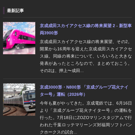
最新記事
京成成田スカイアクセス線の将来展望 2 - 新型車
両3900形
京成成田スカイアクセス線の将来展望、その2。
開業から16周年を迎えた京成成田スカイアクセ
ス線。同線の将来について、いろいろと大きな
発表があったところなので、まとめておこう。
その2は、押上〜成田...
京成3000形・N800形 「京成グループ花火ナイ
ター号」運転（2026年）
今年も夏がやってきた。京成電鉄では、6月16日
より「京成グループ花火ナイター号」の運転を
行った。7月18日にZOZOマリンスタジアムで行
われた千葉ロッテマリーンズ対福岡ソフトバン
クホークスの試合...