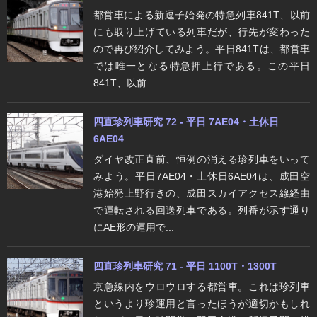
都営車による新逗子始発の特急列車841T、以前
にも取り上げている列車だが、行先が変わった
ので再び紹介してみよう。平日841Tは、都営車
では唯一となる特急押上行である。この平日
841T、以前...
四直珍列車研究 72 - 平日 7AE04・土休日
6AE04
ダイヤ改正直前、恒例の消える珍列車をいって
みよう。平日7AE04・土休日6AE04は、成田空
港始発上野行きの、成田スカイアクセス線経由
で運転される回送列車である。列番が示す通り
にAE形の運用で...
四直珍列車研究 71 - 平日 1100T・1300T
京急線内をウロウロする都営車。これは珍列車
というより珍運用と言ったほうが適切かもしれ