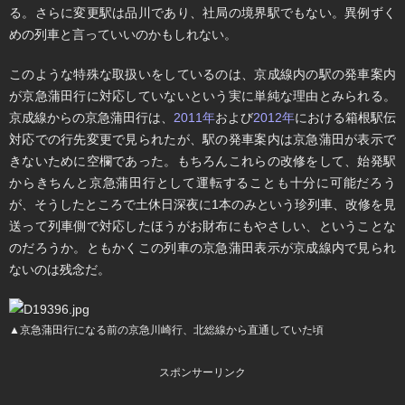
る。さらに変更駅は品川であり、社局の境界駅でもない。異例ずく
めの列車と言っていいのかもしれない。
このような特殊な取扱いをしているのは、京成線内の駅の発車案内
が京急蒲田行に対応していないという実に単純な理由とみられる。
京成線からの京急蒲田行は、
2011年
および
2012年
における箱根駅伝
対応での行先変更で見られたが、駅の発車案内は京急蒲田が表示で
きないために空欄であった。もちろんこれらの改修をして、始発駅
からきちんと京急蒲田行として運転することも十分に可能だろう
が、そうしたところで土休日深夜に1本のみという珍列車、改修を見
送って列車側で対応したほうがお財布にもやさしい、ということな
のだろうか。ともかくこの列車の京急蒲田表示が京成線内で見られ
ないのは残念だ。
▲京急蒲田行になる前の京急川崎行、北総線から直通していた頃
スポンサーリンク