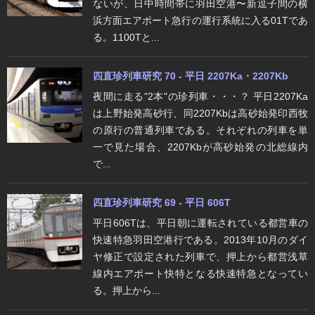
ないが、日中時間帯に羽田空港〜新逗子間の横
浜方面エアポート急行の運行系統に入る01Tであ
る。1100Tと...
四直珍列車研究 70 - 平日 2207Ka・2207Kb
夜間に走る"2本"の珍列車・・・？ 平日2207Ka
は上野始発高砂行、同2207Kbは高砂始発印西牧
の原行の普通列車である。それぞれの列車を単
一で見た場合、2207Kbが高砂始発の北総線内
で...
四直珍列車研究 69 - 平日 606T
平日606Tは、平日朝に運転されている都営車の
快速特急羽田空港行である。2013年10月のダイ
ヤ修正で設定された列車で、押上から都営浅草
線内エアポート快特となる快速特急となってい
る。押上から...