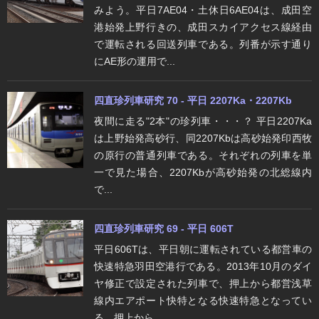
みよう。平日7AE04・土休日6AE04は、成田空
港始発上野行きの、成田スカイアクセス線経由
で運転される回送列車である。列番が示す通り
にAE形の運用で...
四直珍列車研究 70 - 平日 2207Ka・2207Kb
夜間に走る"2本"の珍列車・・・？ 平日2207Ka
は上野始発高砂行、同2207Kbは高砂始発印西牧
の原行の普通列車である。それぞれの列車を単
一で見た場合、2207Kbが高砂始発の北総線内
で...
四直珍列車研究 69 - 平日 606T
平日606Tは、平日朝に運転されている都営車の
快速特急羽田空港行である。2013年10月のダイ
ヤ修正で設定された列車で、押上から都営浅草
線内エアポート快特となる快速特急となってい
る。押上から...