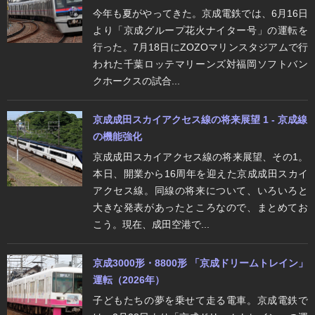
今年も夏がやってきた。京成電鉄では、6月16日
より「京成グループ花火ナイター号」の運転を
行った。7月18日にZOZOマリンスタジアムで行
われた千葉ロッテマリーンズ対福岡ソフトバン
クホークスの試合...
京成成田スカイアクセス線の将来展望 1 - 京成線
の機能強化
京成成田スカイアクセス線の将来展望、その1。
本日、開業から16周年を迎えた京成成田スカイ
アクセス線。同線の将来について、いろいろと
大きな発表があったところなので、まとめてお
こう。現在、成田空港で...
京成3000形・8800形 「京成ドリームトレイン」
運転（2026年）
子どもたちの夢を乗せて走る電車。京成電鉄で