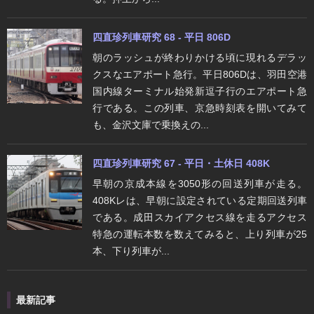
四直珍列車研究 68 - 平日 806D
朝のラッシュが終わりかける頃に現れるデラッ
クスなエアポート急行。平日806Dは、羽田空港
国内線ターミナル始発新逗子行のエアポート急
行である。この列車、京急時刻表を開いてみて
も、金沢文庫で乗換えの...
四直珍列車研究 67 - 平日・土休日 408K
早朝の京成本線を3050形の回送列車が走る。
408Kレは、早朝に設定されている定期回送列車
である。成田スカイアクセス線を走るアクセス
特急の運転本数を数えてみると、上り列車が25
本、下り列車が...
最新記事