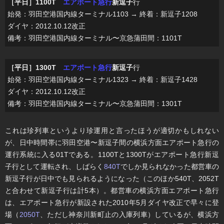
［平日］1100T
エアポート急行
新逗子
行
始発：羽田空港国内線ターミナル1103 → 終着：新逗子1208
ダイヤ：2012.10.12改正
備考：羽田空港国内線ターミナル〜京急蒲田間：1101T
［平日］1300T
エアポート急行
新逗子
行
始発：羽田空港国内線ターミナル1323 → 終着：新逗子1428
ダイヤ：2012.10.12改正
備考：羽田空港国内線ターミナル〜京急蒲田間：1301T
これは珍列車というより珍運用と言ったほうが適切かもしれない
が、日中時間帯に羽田空港〜新逗子間の横浜方面エアポート急行の
運行系統に入る01Tである。1100Tと1300Tがエアポート急行新逗
子行として運転され、しばらく
840T
でしか見られなかった都営車の
新逗子行が日中でも見られるようになった（このほか540T、2052T
と合わせて新逗子行は計5本）。都営車の横浜方面エアポート急行
は、エアポート急行が新設された2010年5月ダイヤ改正で早々に登
場（
2050T
、ただし神奈川新町止の入庫列車）しているが、横浜方