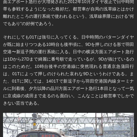
面エアポート急行が大増発された2012年10月ダイヤ改正で日中時間
帯も参戦するようになった格好だ。都営車が自局の浅草線とはかけ
離れたところの運行系統で使われるという、浅草線界隈における"何
でもあり"の好例であろう。
それにしても01Tは強引に入ってくる。日中時間のパターンダイヤ
が既に始まりつつある10時台も後半頃に、9Dを押しのける形で羽田
空港〜新逗子間の運行系統に入る。日中の横浜方面エアポート急行
は1Dから27Dまで綺麗に番号順で走っているが、9Dが抜けているの
はこのためだ。10時台後半の空港線に突然現れる普通京急蒲田行
は、01Tによって押しのけられた哀れな9Dというわけである。ま
た、01Tに関しては、1401Tで新逗子から羽田空港国内線ターミナ
ルに到着後、夕方以降の品川方面エアポート急行1本目となって一気
に京成線の成田まで走るのも面白い。こんなことは都営車でしかで
きない芸当である。