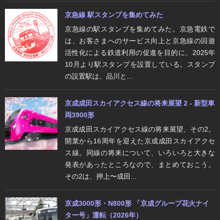
京急線 駅スタンプを集めてみた
京急線の駅スタンプを集めてみた。京急電鉄で
は、お客さまへのサービス向上と京急線の回遊
活性化による鉄道利用の促進を目的に、2025年
10月より駅スタンプを設置している。スタンプ
の設置駅は、品川と...
京成成田スカイアクセス線の将来展望 2 - 新型車
両3900形
京成成田スカイアクセス線の将来展望、その2。
開業から16周年を迎えた京成成田スカイアクセ
ス線。同線の将来について、いろいろと大きな
発表があったところなので、まとめておこう。
その2は、押上〜成田...
京成3000形・N800形 「京成グループ花火ナイ
ター号」運転（2026年）