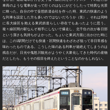
車両のような電車が走って行くのはなにがどうしたって特異な光景
に映った。自分の中で妄想鉄道会社を作った時、東武の快速のよう
な列車を設定した方も多いのではないだろうか（笑）。それは同時
に長大線区を抱える東武鉄道らしい存在でもあったように思う。
複々線区間の駅なんぞ相手にしないで爆走し、北千住の次が春日部
という潔さも気持ちがよかった。ちょいと東武方面に出かけた時に
は、この1駅間だけでも快速・区間快速をわざわざ狙って非日常感を
味わったものである。こうした味のある列車が途絶えてしまうのは
残念だが、日光や鬼怒川観光がようやく大衆化してきた時代の産物
だとしたら、もうその役目を終えたということなのかもしれない。