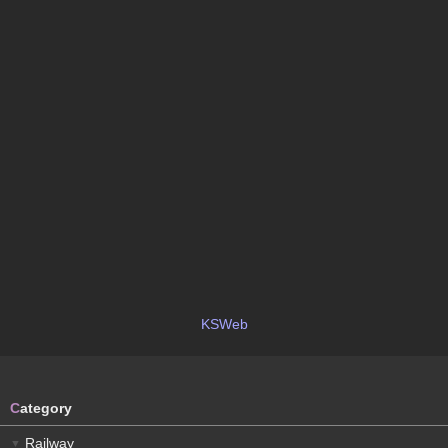
KSWeb
C
ategory
Railway
▼