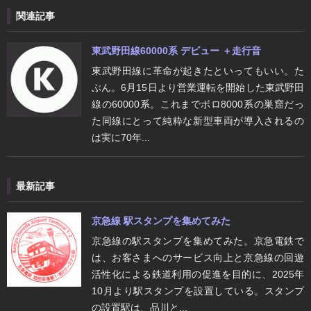
関連記事
東武野田線60000系 デビュー ＋走行音
東武野田線に革命が起きたといってもいい。た
ぶん。6月15日より営業運転を開始した東武野田
線の60000系。これまでボロ8000系の巣窟だっ
た同線にとって純粋な新型車両が導入されるの
は実に70年...
最新記事
京急線 駅スタンプを集めてみた
京急線の駅スタンプを集めてみた。京急電鉄で
は、お客さまへのサービス向上と京急線の回遊
活性化による鉄道利用の促進を目的に、2025年
10月より駅スタンプを設置している。スタンプ
の設置駅は、品川と...