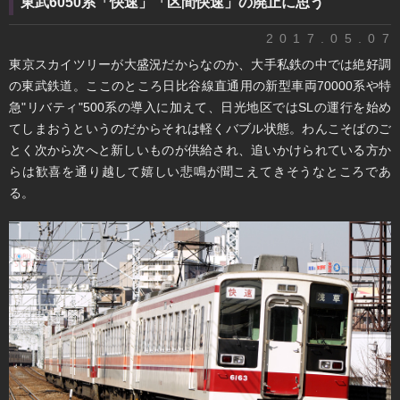
東武6050系「快速」「区間快速」の廃止に思う
2017.05.07
​東京スカイツリーが大盛況だからなのか、大手私鉄の中では絶好調
の東武鉄道。ここのところ日比谷線直通用の新型車両70000系や特
急"リバティ"500系の導入に加えて、日光地区ではSLの運行を始め
てしまおうというのだからそれは軽くバブル状態。わんこそばのご
とく次から次へと新しいものが供給され、追いかけられている方か
らは歓喜を通り越して嬉しい悲鳴が聞こえてきそうなところであ
る。