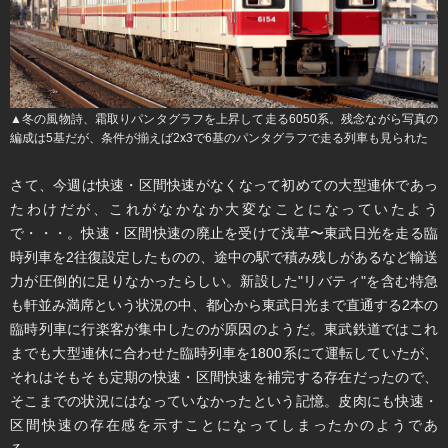
▲​​冬の風物詩、霜取りパンタグラフを上昇して走る6050系。残念ながら写真の
編成は5基だが、条件が揃えば2x3で6基のパンタグラフで走る列車も見られた
​さて、今週は快速・区間快速がなくなって初めての大型連休であっ
たわけだが、これがなかなか大変なことになっていたよう
で・・・。快速・区間快速の廃止を受けて浅草〜東武日光を走る臨
時列車を2往復設定したものの、途中の駅で積み残しがあるなど輸送
力が圧倒的に足りなかったらしい。新設した"リバティ"を含む特急
も軒並み満席という状況の中、都心から東武日光まで直通する2本の
臨時列車に行楽客が集中したのが原因のようだ。東武鉄道ではこれ
までも大型連休に合わせた臨時列車を1800系にて運転していたが、
それはそもそも定期の快速・区間快速を補完する存在だったので、
そこまでの状況にはなっていなかったという記憶。皮肉にも快速・
区間快速の存在感を示すことになってしまったかのようであ