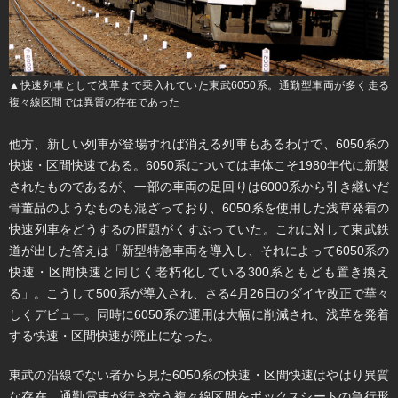
▲​快速列車として浅草まで乗入れていた東武6050系。通勤型車両が多く走る
複々線区間では異質の存在であった
​他方、新しい列車が登場すれば消える列車もあるわけで、6050系の
快速・区間快速である。6050系については車体こそ1980年代に新製
されたものであるが、一部の車両の足回りは6000系から引き継いだ
骨董品のようなものも混ざっており、6050系を使用した浅草発着の
快速列車をどうするの問題がくすぶっていた。これに対して東武鉄
道が出した答えは「新型特急車両を導入し、それによって6050系の
快速・区間快速と同じく老朽化している300系ともども置き換え
る」。こうして500系が導入され、さる4月26日のダイヤ改正で華々
しくデビュー。同時に6050系の運用は大幅に削減され、浅草を発着
する快速・区間快速が廃止になった。
​東武の沿線でない者から見た6050系の快速・区間快速はやはり異質
な存在。通勤電車が行き交う複々線区間をボックスシートの急行形