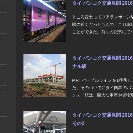
タイ バンコク交通見聞 2016
ところ変わってフアランポーン
駅の近くだったもんで、これ幸
ことができた。前回の記事にてバ
タイ バンコク交通見聞 201
ナル駅
MRTパープルラインを1往復
た。そのついでにタイ国鉄のバ
ンスー駅は、巨大な車庫や貨物駅
タイ バンコク交通見聞 2016
その2