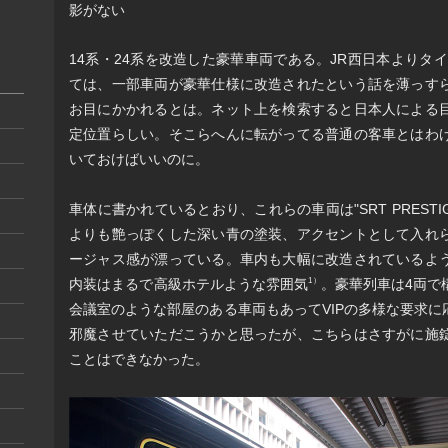
影がない
14系・24系を改造した豪華車両である。JR西日本よりタイ
ては、一部車両が豪華仕様に改造されたという話を薄っす
お目にかかれるとは。ネット上を検索すると日本人による
定位置らしい。そこらへんに転がってる普通の客車とはわ
いておけばいいのに。
車体に書かれているとおり、これらの車両は"SRT PREST
よりも艶っぽくした深い青の塗装、アクセントとして入れ
ージャス感が漂っている。車内も大幅に改造されているよ
内装はまるで高級ホテルような雰囲気
。豪華列車は4両で
1）
会議室のような部屋のある車両もあってVIPの多様な要求
邪魔させていただこうかと思ったが、こちらはさすがに施
ことはできなかった。