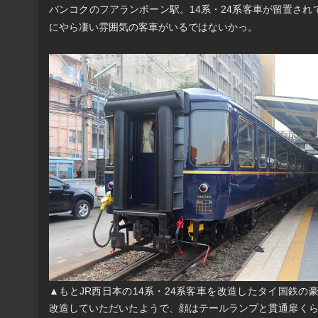
バンコクのフアランポーン駅。14系・24系客車が留置さ
にやら凄い雰囲気の客車がいるではないかっ。
▲もとJR西日本の14系・24系客車を改造したタイ国鉄の
改造していただいたようで、顔はテールランプと貫通扉くら