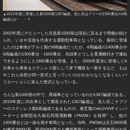
▲2015年度に登場した新1000形1367編成。見た目はフツーの1300番台の6両
編成だが・・・？
2002年度にデビューした京急新1000形は現在に至るまで増備が続け
られ、いまや京急を代表する通勤型車両となっている。最初に登場
したのは車体がアルミ製の8両編成だったが、4両編成の1400番台や
6両編成の1300番台・1600番台、先頭車どうしを貫通幌付きで連結
できるようにした1800番台が登場。また、2006年度末に登場した6
次車から車体をステンレス製にして床下機器を一新するなど、もは
やこれら全部が同一形式と言っていいのかわからなくなるくらいバ
リエーションに富んだ形式となっている。
そんな新1000形の中で、異端車となっているのが1367編成である。
2015年度に15次車として製造された1367編成は、見た目こそフツ
ーのステンレス製6両編成であるものの、東芝製の4in1VVVFインバ
ーターと全閉型永久磁石同期電動機（PMSM）を採用
し、他の
1）
1300番台とは一線を画す車両となった。当時、PMSMは京王8000系
や東武30000系、西武6000系でも機器更新によって搭載車両がお目