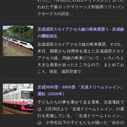
行った。7月18日にZOZOマリンスタジアムで行
われた千葉ロッテマリーンズ対福岡ソフトバン
クホークスの試合...
京成成田スカイアクセス線の将来展望 1 - 京成線
の機能強化
京成成田スカイアクセス線の将来展望、その1。
本日、開業から16周年を迎えた京成成田スカイ
アクセス線。同線の将来について、いろいろと
大きな発表があったところなので、まとめてお
こう。現在、成田空港で...
京成3000形・8800形 「京成ドリームトレイン」
運転（2026年）
子どもたちの夢を乗せて走る電車。京成電鉄で
は、2月28日より「京成ドリームトレイン」の運
行を実施している。「京成ドリームトレイン」
は、小学生以下の子どもたちが描いた「自分の