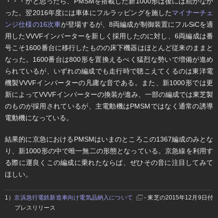
・・・かと思ったら、PMSMを搭載した新1000形は後には続かなか
った。翌2016年度には車体にフルラッピングを施した
マイナーチェ
ンジ仕様の16次車
が登場するが、8両編成が制御装置にフルSiCを適
用したVVVFインバーターを新しく採用したのに対し、6両編成は番
号こそ1600番台に移行したものの床下機器はほとんど従来のままと
なった。1600番台は800形を置換えるべく猛烈な勢いで増備が進め
られているが、いずれの編成でも走行時で聴こえてくるのは東洋電
機製VVVFインバーターの凡庸な音である。また、新1000形では更
新によってVVVFインバーターの換装が進み、一部の編成では東芝製
のものが採用されているが、主電動機はPMSMではなく通常の誘導
電動機になっている。
結果的に京急におけるPMSMはいまのところこの1367編成のみとな
り、新1000形の中で唯一無二の形態となっている。京急線を利用す
る際に運良くこの編成に乗れたならば、ぜひその音に注目してみて
ほしい。
1）
京浜急行電鉄新造車向け電気品納入について
- 東芝の2015年12月9日付
プレスリリース