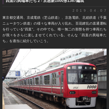
四直の異端車たち 2 - 京急新1000形1367編成
2019.04.07
東京都交通局、京成電鉄（芝山鉄道）、京急電鉄、北総鉄道（千葉
ニュータウン鉄道）の様々な車両が入り乱れ、百花繚乱の直通運転
を行っている"四直"。その中でも、唯一無二の形態を持つ車両たち
が我々をさらに楽しませてくれている。そんな「四直の異端車た
ち」を適当に紹介していこう。