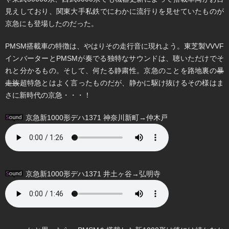
見えしており、関東大手私鉄でにわかに流行りを見せていたものが
京急にも登場したのだった。
PMSM搭載車の特徴は、やはりその走行音に現れよう。東芝製VVVF
インバーターとPMSMが奏でる独特なサウンドは、聴いただけでそ
れと分かるもの。そして、何たる静粛性。京急のことを路地裏の
暴
走族
超特急とはよく言ったものだが、静かに駆け抜けるその様はま
さに新時代の京急・・・！
京急新1000形デハ1371 神奈川新町→仲木戸
京急新1000形デハ1371 井土ヶ谷→弘明寺