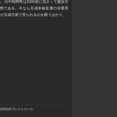
。日中時間帯は2000形に混ざって横浜方
態である。今なら京成本線直通の珍運用
ジ車が京成方面で見られるのを願うばかり。
12月9日付プレスリリース