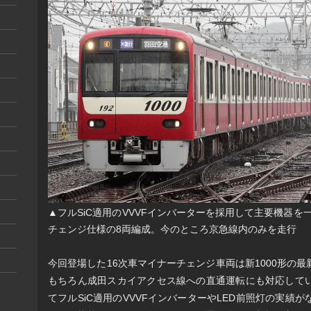
▲​フルSiC適用のVVVFインバーターを採用して主要機器を
チェンジ仕様の8両編成。今のところ京急線内のみを走行
今回登場した16次車マイナーチェンジ車両は新1000形の
もちろん成田スカイアクセス線への直通運転にも対応して
てフルSiC適用のVVVFインバーターやLED前照灯の実績