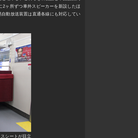
に2ヶ所ずつ車外スピーカーを新設したほ
易自動放送装置は直通各線にも対応してい
ロスシートが目立