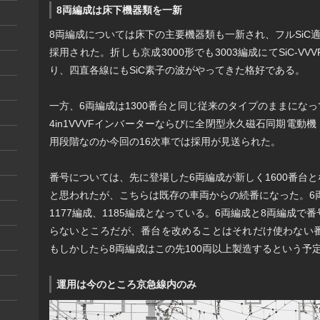
8両編成は床下機器類を一新
8両編成については床下の主要機器類も一新され、フルSiC適
採用された。折しも京成3000形でも3003編成にてSiC-
り、四直各線にもSiC素子の波がやってきた格好である。
一方、6両編成は1300番台と同じ従来のタイプのままになっ
4in1VVVFインバーターならびに全閉型永久磁石同期電動
用段階なのか今回の16次車では採用が見送られた。
番号については、先に登場した6両編成が新しく1600番台と
と思われたが、こちらは既存の車両からの続番になった。6両編
1177編成、1185編成となっている。6両編成と8両編成
らないところだが、番台を改めることはそれだけ使わない
もしかしたら8両編成はこの先100両以上製造するという予
運用は今のところ京急線内のみ