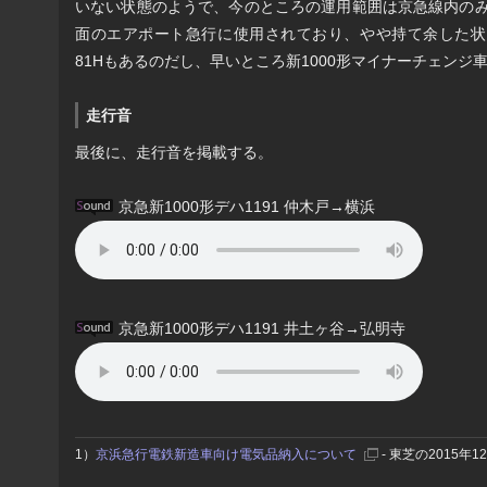
いない状態のようで、今のところの運用範囲は京急線内のみ
面のエアポート急行に使用されており、やや持て余した状
81Hもあるのだし、早いところ新1000形マイナーチェン
走行音
最後に、走行音を掲載する。
京急新1000形デハ1191 仲木戸→横浜
京急新1000形デハ1191 井土ヶ谷→弘明寺
1）
京浜急行電鉄新造車向け電気品納入について
- 東芝の2015年