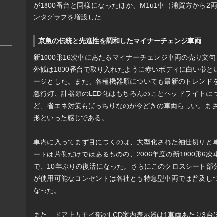
が1800番台と同様になったほか、M1u1車（浦賀方から2
ンタグラフを増設した
京急の伝統と先進性を調和したマイナーチェンジ車両
新1000形16次車にあたるマイナーチェンジ車両の売り文句
外観は1800番台で取り入れたように赤いボディに白い帯
ージとした。また、各種機器類についても最新のトレンド
急行灯、計器類のLED化はもちろんのことヘッドライトに
ど、省エネ対策もばっちりなのが今どきの車両らしい。まさ
形といった感じである。
車内に入ってまず目につくのは、大型化された袖仕切りと
ートは片側だけではあるものの、2006年度の新1000形6
で、10年ぶりの復活になった。さらにこのクロスシート部
が使用可能なコンセントは各社とも特急型車両では普及し
なった。
また、ドア上カモイ部のLCD案内表示器は1車両あたり3