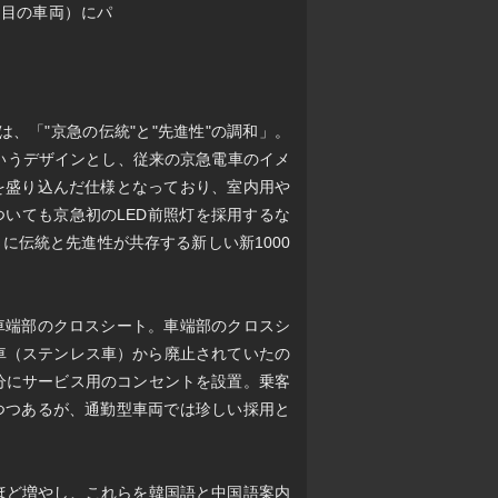
両目の車両）にパ
は、「"京急の伝統"と"先進性"の調和」。
というデザインとし、従来の京急電車のイメ
を盛り込んだ仕様となっており、室内用や
ついても京急初のLED前照灯を採用するな
に伝統と先進性が共存する新しい新1000
車端部のクロスシート。車端部のクロスシ
次車（ステンレス車）から廃止されていたの
分にサービス用のコンセントを設置。乗客
つつあるが、通勤型車両では珍しい採用と
台ほど増やし、これらを韓国語と中国語案内