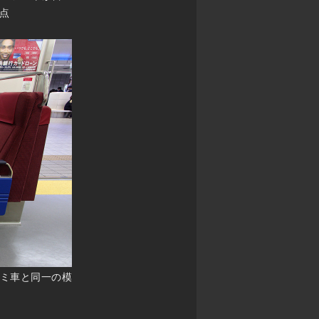
点
ミ車と同一の模