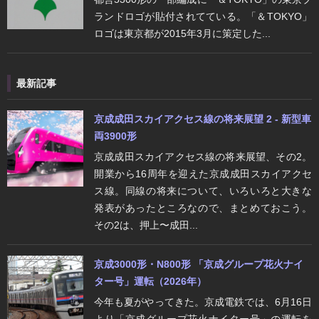
ランドロゴが貼付されてている。「＆TOKYO」
ロゴは東京都が2015年3月に策定した...
最新記事
京成成田スカイアクセス線の将来展望 2 - 新型車
両3900形
京成成田スカイアクセス線の将来展望、その2。
開業から16周年を迎えた京成成田スカイアクセ
ス線。同線の将来について、いろいろと大きな
発表があったところなので、まとめておこう。
その2は、押上〜成田...
京成3000形・N800形 「京成グループ花火ナイ
ター号」運転（2026年）
今年も夏がやってきた。京成電鉄では、6月16日
より「京成グループ花火ナイター号」の運転を