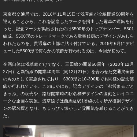
東京都交通局では、2018年11月15日で浅草線が全線開通50周年を
迎えることから、これを記念したマークを掲出した電車の運転を行
った。記念マークが掲出されたのは5500形のトップナンバー、5501
編成。5500形のトレードマークである歌舞伎顔のデザインがあしら
われたものを、貫通扉の上部に貼り付けている。2018年6月にデビ
ューした5500形で何らかの装飾が行われるのは、今回が初めて。
企画自体は浅草線だけでなく、三田線の開業50周年（2018年12月
27日）と新宿線の開業40周年（同12月21日）を合わせた交通局全体
のものとして実施されており、6300形と10-300形でも同様の記念装
飾が行われている。このほかにも、記念デザインの「都営まるごと
きっぷ」の販売や、路線開業時の駅名標デザインの復刻というユニ
ークな企画を実施。浅草線では西馬込駅1番線の1ヶ所が復刻デザイ
ンの駅名標となり、ちょっぴり懐かしい雰囲気を感じることができ
た。