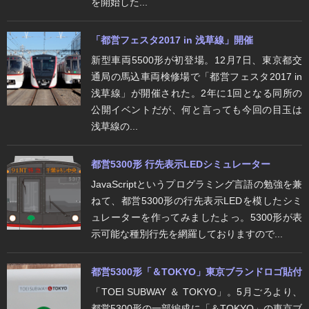
を開始した...
「都営フェスタ2017 in 浅草線」開催
新型車両5500形が初登場。12月7日、東京都交
通局の馬込車両検修場で「都営フェスタ2017 in
浅草線」が開催された。2年に1回となる同所の
公開イベントだが、何と言っても今回の目玉は
浅草線の...
都営5300形 行先表示LEDシミュレーター
JavaScriptというプログラミング言語の勉強を兼
ねて、都営5300形の行先表示LEDを模したシミ
ュレーターを作ってみましたよっ。5300形が表
示可能な種別行先を網羅しておりますので...
都営5300形「＆TOKYO」東京ブランドロゴ貼付
「TOEI SUBWAY ＆ TOKYO」。5月ごろより、
都営5300形の一部編成に「＆TOKYO」の東京ブ