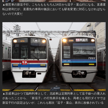
▲都営車の新逗子行。こちらももちろん14日から逗子・葉山行になる。直通運
転は便利だが、直通先の車両や施設においても駅名変更に対応しなければなら
ないので大変だ
▲京成車はかつて臨時列車として、北総車は定期列車として逗子線への乗入れ
があったことから、「新逗子」の行先表示を備える。両者とも現行ダイヤでは
新逗子行の設定はないが、これらも順次「逗子・葉山」表示に改修されている