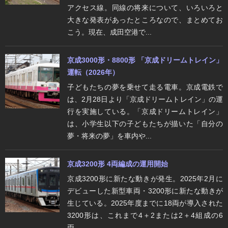
アクセス線。同線の将来について、いろいろと
大きな発表があったところなので、まとめてお
こう。現在、成田空港で...
京成3000形・8800形 「京成ドリームトレイン」
運転（2026年）
子どもたちの夢を乗せて走る電車。京成電鉄で
は、2月28日より「京成ドリームトレイン」の運
行を実施している。「京成ドリームトレイン」
は、小学生以下の子どもたちが描いた「自分の
夢・将来の夢」を車内や...
京成3200形 4両編成の運用開始
京成3200形に新たな動きが発生。2025年2月に
デビューした新型車両・3200形に新たな動きが
生じている。2025年度までに18両が導入された
3200形は、これまで4＋2または2＋4組成の6
両...