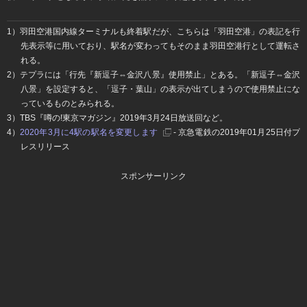
1）羽田空港国内線ターミナルも終着駅だが、こちらは「羽田空港」の表記を行
先表示等に用いており、駅名が変わってもそのまま羽田空港行として運転さ
れる。
2）テプラには「行先『新逗子⇔金沢八景』使用禁止」とある。「新逗子⇔金沢
八景」を設定すると、「逗子・葉山」の表示が出てしまうので使用禁止にな
っているものとみられる。
3）TBS『噂の!東京マガジン』2019年3月24日放送回など。
4）
2020年3月に4駅の駅名を変更します
- 京急電鉄の2019年01月25日付プ
レスリリース
スポンサーリンク