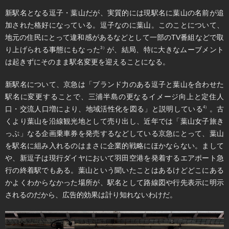
新駅名となる逗子・葉山だが、実質的には現駅名に葉山の名前が追
加された格好になっている。逗子なのに葉山。このことについて、
地元の住民にとって違和感があるなどとして一部のTV番組などで取
り上げられる事態にもなった
が、結局、特に大きなムーブメント
3）
は起きずにそのまま駅名変更を迎えることになる。
新駅名について、京急は「ブランド力のある逗子と葉山を合わせた
駅名に変更することで、三浦半島の更なるイメージ向上と定住人
口・交流人口増により、地域活性化を図る」と説明している
。古
4）
くより葉山を沿線観光地として売り出し、近年では「葉山女子旅き
っぷ」なる企画乗車券を発売するなどしている京急にとって、葉山
を駅名に組み入れるのはまさに企業的戦略にほかならない。まして
や、新逗子は現行ダイヤにおいて羽田空港を発着するエアポート急
行の終着駅でもある。葉山という聞いたことはあるけどどこにある
かよくわからなかった場所が、駅名として路線図や行先表示に明示
されるのだから、広告的効果は計り知れないわけだ。