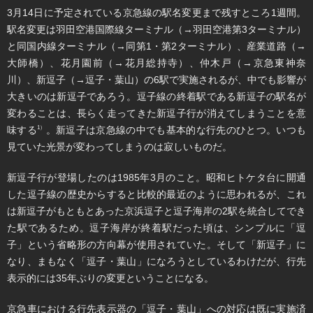
3月14日に予定されている京急線の駅名変更まで残すところ1週間。
駅名変更は羽田空港国際線ターミナル（→羽田空港第3ターミナル）
と同国内線ターミナル（→同第1・第2ターミナル）、産業道路（→
大師橋）、花月園前（→花月総持寺）、仲木戸（→京急東神奈
川）、新逗子（→逗子・葉山）の6駅で実施されるが、中でも影響が
大きいのは新逗子であろう。逗子線の終着駅である新逗子の駅名が
変わることは、長らく走ってきた新逗子行が消えてしまうことを意
味する
。新逗子は京急線の中でも基本的な行先のひとつ。いつも
1）
見ていた光景が変わってしまうのは寂しいものだ。
新逗子行が登場したのは1985年3月のこと。昭和ヒトケタ台に開通
した逗子線の歴史からすると比較的最近のように思われるが、これ
は新逗子がもともとあった京浜逗子と逗子海岸の2駅を統合してでき
た駅であるため。逗子海岸が終着駅だった頃は、シンプルに「逗
子」という省略形の方向幕が使用されていた。そして「新逗子」に
なり、まもなく「逗子・葉山」になろうとしているわけだが、行先
表示的には35年ぶりの変更ということになる。
京急車における行先表示器の「逗子・葉山」への対応は既に実施済