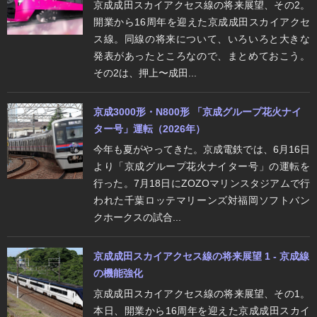
京成成田スカイアクセス線の将来展望、その2。
開業から16周年を迎えた京成成田スカイアクセ
ス線。同線の将来について、いろいろと大きな
発表があったところなので、まとめておこう。
その2は、押上〜成田...
京成3000形・N800形 「京成グループ花火ナイ
ター号」運転（2026年）
今年も夏がやってきた。京成電鉄では、6月16日
より「京成グループ花火ナイター号」の運転を
行った。7月18日にZOZOマリンスタジアムで行
われた千葉ロッテマリーンズ対福岡ソフトバン
クホークスの試合...
京成成田スカイアクセス線の将来展望 1 - 京成線
の機能強化
京成成田スカイアクセス線の将来展望、その1。
本日、開業から16周年を迎えた京成成田スカイ