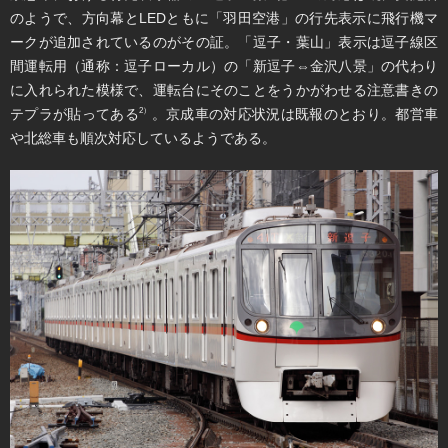
のようで、方向幕とLEDともに「羽田空港」の行先表示に飛行機マ
ークが追加されているのがその証。「逗子・葉山」表示は逗子線区
間運転用（通称：逗子ローカル）の「新逗子⇔金沢八景」の代わり
に入れられた模様で、運転台にそのことをうかがわせる注意書きの
テプラが貼ってある
。京成車の対応状況は既報のとおり。都営車
2）
や北総車も順次対応しているようである。