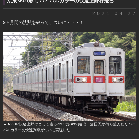
京成3600形 リバイバルカラーの快速上野行走る
2021.04.27
9ヶ月間の沈黙を破って、ついに・・・！
▲9A30
快速上野行として走る3600形3688編成。全国民が待ち望んだリバイ
レ
バルカラーの快速列車がついに実現した