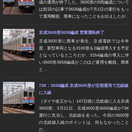
成の運用が終了した。3600形の8両編成について
は前回の記事で3658編成が7月1日の運行をもっ
て運用離脱、廃車になったことをお伝えしたが...
京成3600形3658編成 営業運転終了
京成3600形に廃車が発生。京成電鉄では今年
度、新型車両となる3100形を2編成導入する予定
となっているところだが、3154編成の導入に伴
い3600形3658編成がこのほど運用を離脱。廃車
と...
73K：3658編成 京成3600形が定期運用で北総線
に入線
（ダイヤ改正から）147日後に北総線に入る京成
3600形。3月21日、京成3600形3658編成が73K
運行に充当し、北総線を走った。今回の3600形
の北総線入線のポイントは、何もなかったこと
だ...