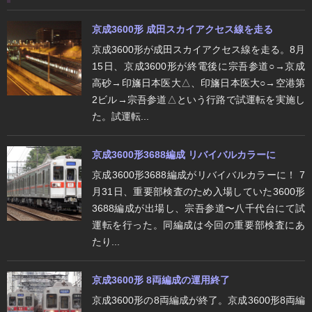
京成3600形 成田スカイアクセス線を走る
京成3600形が成田スカイアクセス線を走る。8月
15日、京成3600形が終電後に宗吾参道○→京成
高砂→印旛日本医大△、印旛日本医大○→空港第
2ビル→宗吾参道△という行路で試運転を実施し
た。試運転...
京成3600形3688編成 リバイバルカラーに
京成3600形3688編成がリバイバルカラーに！ 7
月31日、重要部検査のため入場していた3600形
3688編成が出場し、宗吾参道〜八千代台にて試
運転を行った。同編成は今回の重要部検査にあ
たり...
京成3600形 8両編成の運用終了
京成3600形の8両編成が終了。京成3600形8両編