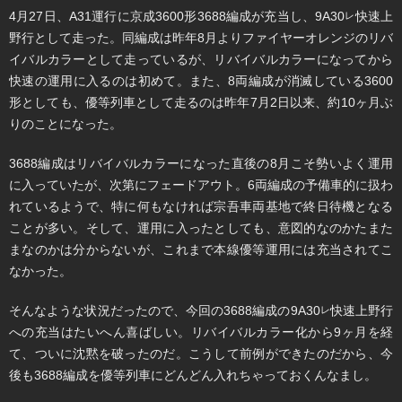
4月27日、A31運行に京成3600形3688編成が充当し、9A30
快速上
レ
野行として走った。同編成は昨年8月よりファイヤーオレンジのリバ
イバルカラーとして走っているが、リバイバルカラーになってから
快速の運用に入るのは初めて。また、8両編成が消滅している3600
形としても、優等列車として走るのは昨年7月2日以来、約10ヶ月ぶ
りのことになった。
3688編成はリバイバルカラーになった直後の8月こそ勢いよく運用
に入っていたが、次第にフェードアウト。6両編成の予備車的に扱わ
れているようで、特に何もなければ宗吾車両基地で終日待機となる
ことが多い。そして、運用に入ったとしても、意図的なのかたまた
まなのかは分からないが、これまで本線優等運用には充当されてこ
なかった。
そんなような状況だったので、今回の3688編成の9A30
快速上野行
レ
への充当はたいへん喜ばしい。リバイバルカラー化から9ヶ月を経
て、ついに沈黙を破ったのだ。こうして前例ができたのだから、今
後も3688編成を優等列車にどんどん入れちゃっておくんなまし。