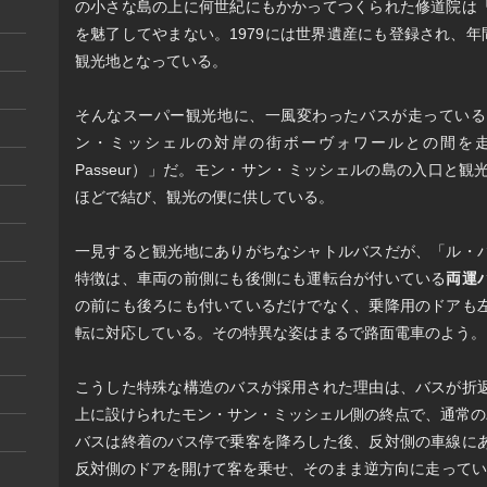
の小さな島の上に何世紀にもかかってつくられた修道院は
を魅了してやまない。1979には世界遺産にも登録され、年
観光地となっている。
そんなスーパー観光地に、一風変わったバスが走っている
ン・ミッシェルの対岸の街ボーヴォワールとの間を走
Passeur）」だ。モン・サン・ミッシェルの島の入口と観
ほどで結び、観光の便に供している。
一見すると観光地にありがちなシャトルバスだが、「ル・
特徴は、車両の前側にも後側にも運転台が付いている
両運
の前にも後ろにも付いているだけでなく、乗降用のドアも
転に対応している。その特異な姿はまるで路面電車のよう。
こうした特殊な構造のバスが採用された理由は、バスが折
上に設けられたモン・サン・ミッシェル側の終点で、通常の
バスは終着のバス停で乗客を降ろした後、反対側の車線に
反対側のドアを開けて客を乗せ、そのまま逆方向に走ってい