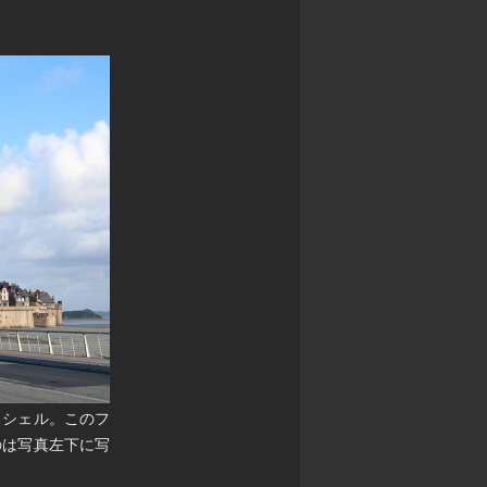
ッシェル。このフ
のは写真左下に写