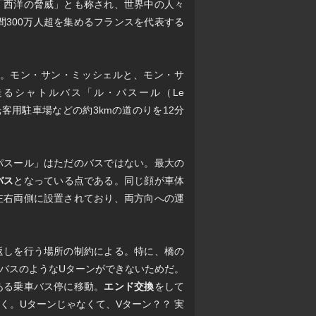
「西洋の脅威」とも称され、世界中の人々
間300万人超を集めるフランスを代表する
。モン・サン・ミッシェルと、モン・サ
るシャトルバス「ル・パスール（Le
光客用駐車場などの約3kmの道のりを12分
パスール」はただのバスではない。最大の
バス
となっている点である。同じ顔が車体
左右両側に設置されており、両方向への運
返しを行う場所の制約による。特に、橋の
バスのようなUターンができないためだ。
ある乗車バス停に移動。
エンド交換
をして
く。Uターンじゃなくて、Vターン？？ 実