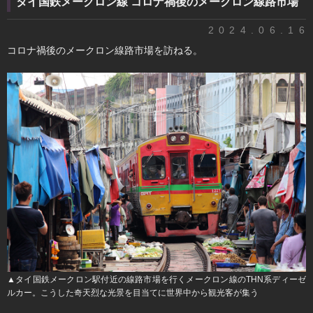
タイ国鉄メークロン線 コロナ禍後のメークロン線路市場
2024.06.16
​コロナ禍後のメークロン線路市場を訪ねる。
▲タイ国鉄メークロン駅付近の線路市場を行くメークロン線のTHN系ディーゼ
ルカー。こうした奇天烈な光景を目当てに世界中から観光客が集う