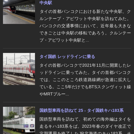
中央駅
​タイの首都バンコクにおける新たな中央駅、ク
ルンテープ・アピワット中央駅を訪ねてみた。
バンコクの交通事情において、近年最も大きな
できごとは中央駅の移転であろう。クルンテー
プ・アピワット中央駅と...
タイ国鉄 レッドラインに乗る
タイの首都バンコクで2021年11月に開業したレ
ッドラインに乗ってみた。タイの首都バンコク
では、ここのところ鉄道路線網が急速に拡大し
ている。ここ5年だけでもBTSスクンヴィット線
やMRTブルー...
国鉄型車両を訪ねて 25 - タイ国鉄キハ183系
国鉄型車両を訪ねて、初めての海外編はタイを
走るキハ183系をば。2023年春のダイヤ改正で
定期運用を終了したJR北海道のキハ183系。そ