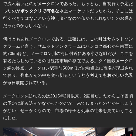
で流れ着いたのがメークロンであった。もっとも、当初行く予定だ
ったのが
ボッタクリで有名な
水上マーケットだったから、そこには
行くべきではないという神（タイなので仏かもしれない）のお導き
だったのかもしれない。
何はともあれメークロンである。正確には、この町はサムットソン
クラームと言う。サムットソンクラームはバンコク都心から南西に
約70kmほど、メークロン川の河口付近にある小さな町だが、ここを
有名たらしめているのは線路市場の存在である。タイ国鉄メークロ
ン線の終点、メークロン駅手前500mほどの軌道上に市場が形成され
ており、列車がその中を突っ切るという
どう考えてもおかしい光景
が毎日展開されている。
メークロンを訪れるのは2015年2月以来、2度目だ。だからこそ当初
の予定に組み込んでなかったのだが、来てしまったのだからしょう
がない。せっかくなので、市場の様子と列車の往来を見ていくこと
にした。