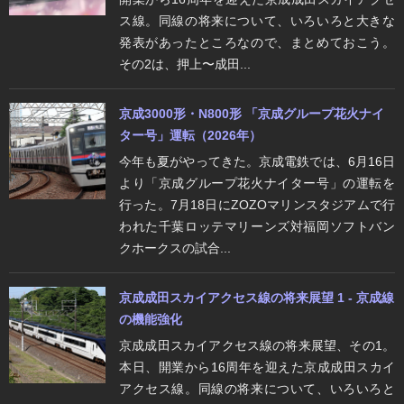
ス線。同線の将来について、いろいろと大きな
発表があったところなので、まとめておこう。
その2は、押上〜成田...
京成3000形・N800形 「京成グループ花火ナイ
ター号」運転（2026年）
今年も夏がやってきた。京成電鉄では、6月16日
より「京成グループ花火ナイター号」の運転を
行った。7月18日にZOZOマリンスタジアムで行
われた千葉ロッテマリーンズ対福岡ソフトバン
クホークスの試合...
京成成田スカイアクセス線の将来展望 1 - 京成線
の機能強化
京成成田スカイアクセス線の将来展望、その1。
本日、開業から16周年を迎えた京成成田スカイ
アクセス線。同線の将来について、いろいろと