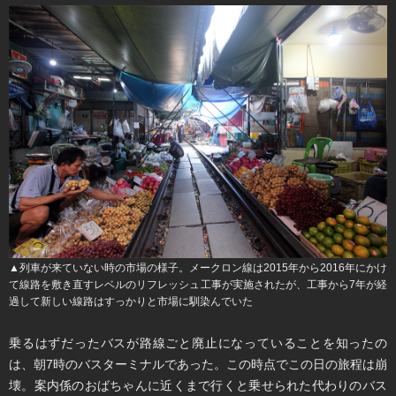
▲列車が来ていない時の市場の様子。メークロン線は2015年から2016年にかけ
て線路を敷き直すレベルのリフレッシュ工事が実施されたが、工事から7年が経
過して新しい線路はすっかりと市場に馴染んでいた
乗るはずだったバスが路線ごと廃止になっていることを知ったの
は、朝7時のバスターミナルであった。この時点でこの日の旅程は崩
壊。案内係のおばちゃんに近くまで行くと乗せられた代わりのバス