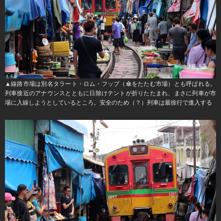
▲線路市場は別名タラート・ロム・フッブ（傘をたたむ市場）とも呼ばれる。
列車接近のアナウンスとともに日除けテントが折りたたまれ、まさに列車が市
場に入線しようとしているところ。安全のため（？）列車は最徐行で進入する