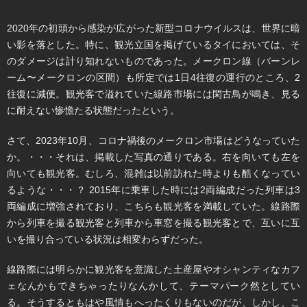
2020年の初頭から感染が広がった新型コロナウイルスは、世界に暗
い影を落とした。特に、観光立国を掲げているタイにおいては、そ
のダメージは計り知れないものであった。メークロン線（バーンレ
ーム〜メークロンの区間）も所定では1日4往復の運行のところ、2
往復に減便。観光客で溢れていた線路市場には閑古鳥が鳴き、見る
に耐えない惨憺たる状態だったという。
さて、2023年10月、コロナ禍後のメークロン市場はどうなっていた
か。・・・それは、掲載した写真の通りである。右を向いても左を
向いても観光客。むしろ、混雑は以前訪れた時よりも酷くなってい
るような・・・？ 2015年に乗車した時には2両編成だった列車は3
両編成に増強されており、こちらも観光客を満載していた。線路際
から列車を撮る観光客と列車から車窓を撮る観光客とで、互いに互
いを撮り合っている状況は相変わらずだった。
線路際には明らかに観光客を意識した土産屋やオシャンティなカフ
ェなんかもできちゃったりなんかして、テーマパーク然としてい
る。そうするともはや風情もへったくりもないのだが、しかし、こ