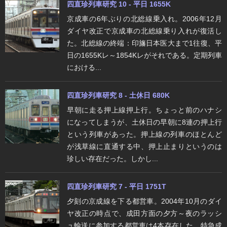
四直珍列車研究 10 - 平日 1655K
京成車の6年ぶりの北総線乗入れ。2006年12月
ダイヤ改正で京成車の北総線乗り入れが復活し
た。北総線の終端：印旛日本医大まで1往復、平
日の1655Kレ～1854Kレがそれである。定期列車
における...
四直珍列車研究 8 - 土休日 680K
早朝に走る押上線押上行。ちょっと前のハナシ
になってしまうが、土休日の早朝に8連の押上行
という列車があった。押上線の列車のほとんど
が浅草線に直通する中、押上止まりというのは
珍しい存在だった。しかし...
四直珍列車研究 7 - 平日 1751T
夕刻の京成線を下る都営車。2004年10月のダイ
ヤ改正の時点で、成田方面の夕方～夜のラッシ
ュ輸送に参加する都営車は4本存在した。特急成