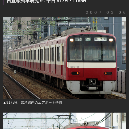
四直珍列車研究 9 - 平日 917H・1185H
2007.03.06
▲917SH、京急線内のエアポート快特