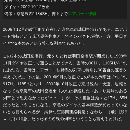
ダイヤ：2002.10.12改正
備考：京急線内1184SH、押上まで
エアポート快特
2006年12月の改正まで存在した京急車の成田空港行である。エアポ
ート快特という花形優等列車としてインパクトが強い一方、平日ダ
イヤで2本のみという希少な列車でもあった。
この2本の成田空港行、元をたどれば羽田空港駅が開業した1998年
11月ダイヤ改正まで遡ることができる。当時の901H、1105Hがそれ
にあたる。当時はエアポート快特系の列車に特別に00番台の運番を
与えていた。その後、2001年9月の改正でこの2本の列車はそれぞれ
917H、1185Hとなり、2002年10月改正で京成線内「快速」運転と
なっても京急車の成田空港乗り入れは存続した（あまり意味のある
列車とは思えなかったが＾＾ゞ）が、その担当は延々と17H、85H
だったということになる。京急のダイヤの基本構造が変わっていな
いとも捉えられるが、純粋な空港間連絡特急すなわち「（飛）快特
→（飛）特急」だった頃の名残の列車ということも言えるわけだ。