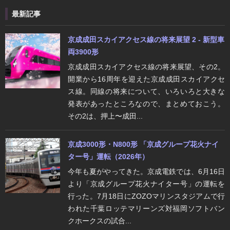
最新記事
京成成田スカイアクセス線の将来展望 2 - 新型車
両3900形
京成成田スカイアクセス線の将来展望、その2。
開業から16周年を迎えた京成成田スカイアクセ
ス線。同線の将来について、いろいろと大きな
発表があったところなので、まとめておこう。
その2は、押上〜成田...
京成3000形・N800形 「京成グループ花火ナイ
ター号」運転（2026年）
今年も夏がやってきた。京成電鉄では、6月16日
より「京成グループ花火ナイター号」の運転を
行った。7月18日にZOZOマリンスタジアムで行
われた千葉ロッテマリーンズ対福岡ソフトバン
クホークスの試合...