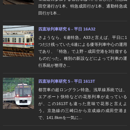
田空港行が1本、特急成田行が1本、通勤特急成
田行が1本...
四直珍列車研究 6 - 平日 16A32
さようなら、6連特急。A33と言えば、平日に1
つだけ残っていた6連による優等列車中心の運用
であり、「特急」で上野－成田空港を3往復する
ものだった。種別の新設などによって列車の運
行系統が整理さ...
四直珍列車研究 5 - 平日 1613T
都営車の超ロングラン特急。浅草線系統では、
エアポート快特などの花形列車が走っている
が、この1613Tも違った意味で花形と言えよ
う。京急線の三崎口から京成線の成田空港ま
で、141.8kmを一気に...