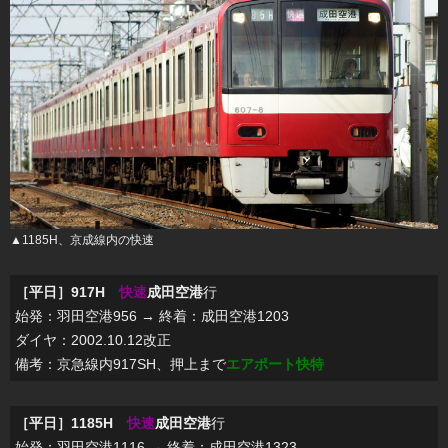
▲1185H、京成線内の快速
［平日］917H
快速
成田空港
行
始発：羽田空港956 → 終着：成田空港1203
ダイヤ：2002.10.12改正
備考：京急線内917SH、押上まで
エアポート快特
［平日］1185H
快速
成田空港
行
始発：羽田空港1116 → 終着：成田空港1323