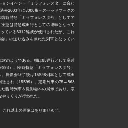
ーションイベント「ミラフォレスタ」に合わ
2003年に3000形へのヘッドマークの
は臨時特急「ミラフォレスタ号」としてア
、実態は特急成田行としての運転となって
っている3312編成が使用されたが、これ
影会」の送り込みを兼ねた列車となってい
きは次のようである。朝は85運行として高砂
9S98）。臨時特急「ミラフォレスタ号」
。撮影会終了後は15S98列車として成田
れ（15S99）、定期列車の75→B63
した臨時列車＆撮影会への展示であり、宗
なやりくりが行われた。
、これ以上の画像はありませぬ^^;