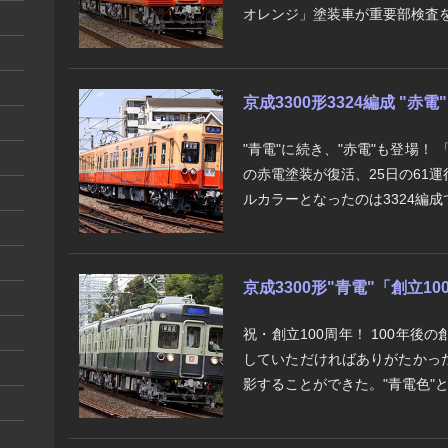
オレンジ」塗装車が重要部検査を
京成3300形3324編成 "赤
"青電"に続き、"赤電"も登場！
の赤電塗装が復活、25日の61
ルカラーとなったのは3324編成で.
京成3300形"青電"「創立1
祝・創立100周年！ 100年
していただければありがたかっ
影することができた。"青電色"とな