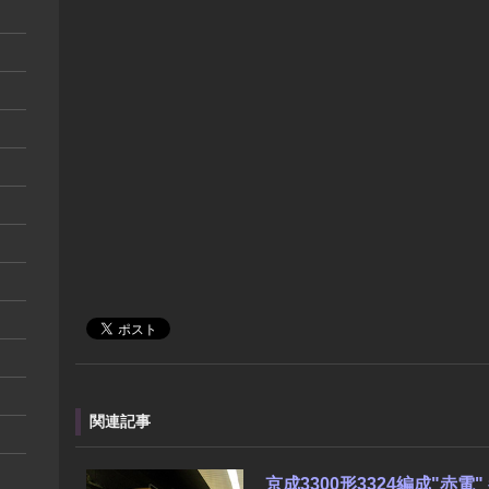
関連記事
京成3300形3324編成"赤電