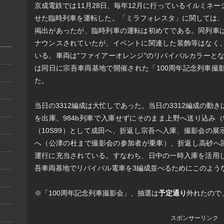
京成電鉄では11月28日、毎年12月に行っているイルミネ
せた臨時列車を運転した。「ミラフォレスタ」に関しては、過去
掲出があったが、臨時列車の運転は初めてである。同列車
ナウンスされていたが、イベントに関連した装飾等はなく
いる。車両は"ファイアーオレンジ"のリバイバルカラーとな
は同日に宗吾車両基地で開催された「100周年記念列車撮
た。
当日の3312編成は大忙しであった。当日の3312編成の動
を出庫、984b列車で入庫せずにそのまま上野へ送り込み（
（10S99）として成田へ、折返し宗吾へ入庫、撮影会の展示
へ（公津の杜まで撮影会の参加者が乗車）、折返し高砂へ回送さ
運行に充当されている。すなわち、日中の一時入庫を活用
吾車両基地でリバイバル電車を3編成並べるためにこのよう
※「100周年記念列車撮影会」、抽選は
予定通り
外れたので
スポンサーリンク