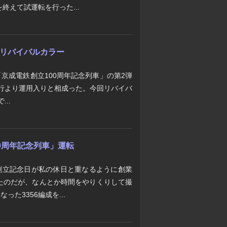
終えて試運転を行った...
電"リバイバルカラー
 「京成電鉄創立100周年記念列車」の第2弾
運行より運用入りと相成った。今回リバイバ
..
00周年記念列車」運転
後の創立記念日が私の休日と重なるように創業
たのだが、なんとか時間をやりくりして撮
った3356編成を...