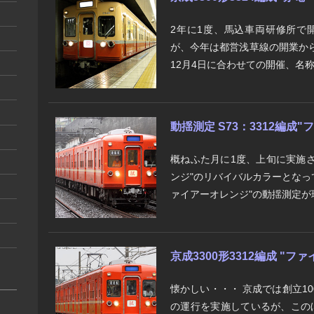
2年に1度、馬込車両研修所で開
が、今年は都営浅草線の開業か
12月4日に合わせての開催、名称
動揺測定 S73：3312編成
概ねふた月に1度、上旬に実施さ
ンジ"のリバイバルカラーとなって
ァイアーオレンジ"の動揺測定が珍
京成3300形3312編成 "
懐かしい・・・ 京成では創立1
の運行を実施しているが、この