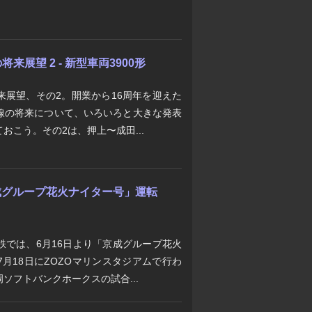
展望 2 - 新型車両3900形
来展望、その2。開業から16周年を迎えた
線の将来について、いろいろと大きな発表
おこう。その2は、押上〜成田...
「京成グループ花火ナイター号」運転
鉄では、6月16日より「京成グループ花火
月18日にZOZOマリンスタジアムで行わ
ソフトバンクホークスの試合...