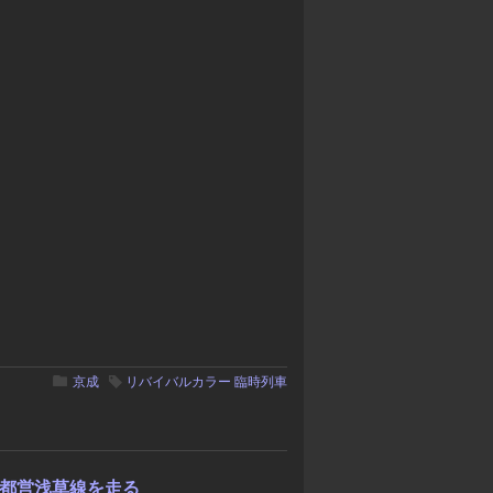
京成
リバイバルカラー
臨時列車
" 都営浅草線を走る