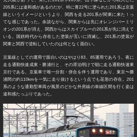
205系には違和感があるのだが、特に青22号に塗られた201系は京葉
線というイメージというより、関西を走る201系が関東に来た！っ
てな感じであった。余談ながら、関東からは先にオレンジバーミリ
オンの201系が消え、関西からはスカイブルーの201系が先に消えて
いる。国鉄時代から存在した塗装が互いに消滅し、201系の塗装が
関東と関西で逆転していたのは何となく面白い。
京葉線としての運用で面白いのはやはり83、85運用であろう。夜に
走る通勤快速成東・勝浦行と、その滞泊明けで朝に走る通勤快速東
京行である。京葉車で唯一分割・併合を伴う運用であり、東京〜勝
浦間の約110kmを一気に走り抜けるという点でも花形の存在。201
系のような通勤型車両が風景のどかな外房線の単線区間を行く姿は
違和感たっぷりであった。