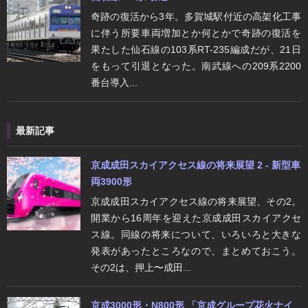
奇跡の復活から3年。多賀城駅付近の高架化工事
に伴う所要車両増加とか何とかで奇跡の復活を
果たした仙石線の103系RT-235編成だが、21日
をもって引退となった。南武線への209系2200
番台導入...
最新記事
京成成田スカイアクセス線の将来展望 2 - 新型車
両3900形
京成成田スカイアクセス線の将来展望、その2。
開業から16周年を迎えた京成成田スカイアクセ
ス線。同線の将来について、いろいろと大きな
発表があったところなので、まとめておこう。
その2は、押上〜成田...
京成3000形・N800形 「京成グループ花火ナイ