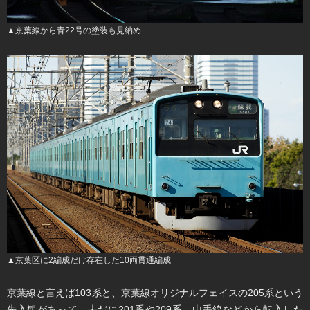
▲京葉線から青22号の塗装も見納め
▲京葉区に2編成だけ存在した10両貫通編成
京葉線と言えば103系と、京葉線オリジナルフェイスの205系という
先入観があって、未だに201系や209系、山手線などから転入した