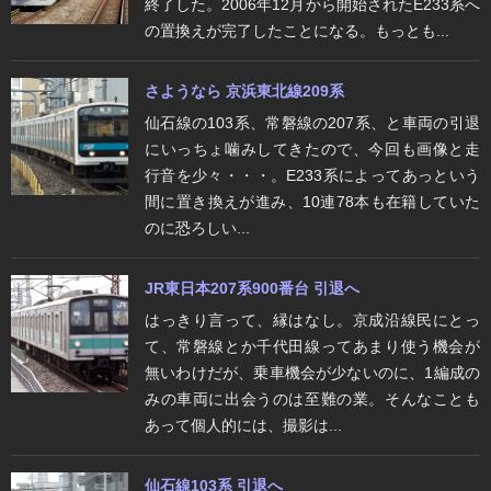
終了した。2006年12月から開始されたE233系へ
の置換えが完了したことになる。もっとも...
さようなら 京浜東北線209系
仙石線の103系、常磐線の207系、と車両の引退
にいっちょ噛みしてきたので、今回も画像と走
行音を少々・・・。E233系によってあっという
間に置き換えが進み、10連78本も在籍していた
のに恐ろしい...
JR東日本207系900番台 引退へ
はっきり言って、縁はなし。京成沿線民にとっ
て、常磐線とか千代田線ってあまり使う機会が
無いわけだが、乗車機会が少ないのに、1編成の
みの車両に出会うのは至難の業。そんなことも
あって個人的には、撮影は...
仙石線103系 引退へ