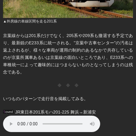
▲外房線の単線区間を走る201系
京葉線からは201系だけでなく、205系や209系も撤退する予定であ
り、最新鋭のE233系に統一される。"京葉中古車センター"の汚名は
返上されるが、様々な車両が運用の制約のあるなかで共存している
のが京葉所属車あるいは京葉線の面白いところであり、E233系への
車種統一によって趣味的にはつまらないものとなってしまうのは残
念である。
◆ ◆ ◆
いつものパターンで走行音を掲載してみる。
JR東日本201系モハ201-225 舞浜→新浦安