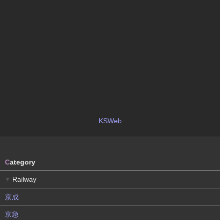
KSWeb
C
ategory
Railway
▼
京成
京急