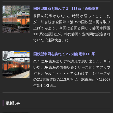
国鉄型車両を訪ねて 3 - 113系「通勤快速」
前回の記事からだいぶ時間が経ってしまった
が、引き続き全国津々浦々の国鉄型車両を取り
上げてみよう。今回は前回と同じく静岡車両区
113系の話題だが、特に静岡〜豊橋間に設定され
ていた「通勤快速」に...
国鉄型車両を訪ねて 2 - 湘南電車113系
久々にJR東海エリアを訪れて思い出した。そう
いや、JR東海の国鉄型をシリーズ化してアップ
するとか云々・・・ってなわけで、シリーズそ
の2は東海道線の113系をば。JR東海からは2007
年3月に引退...
最新記事