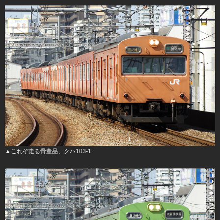
▲これぞ走る骨董品、クハ103-1