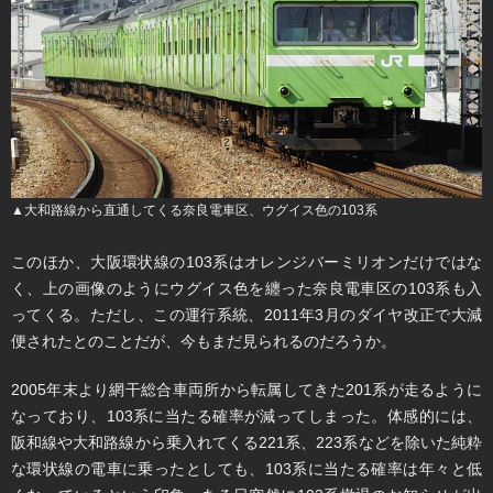
▲大和路線から直通してくる奈良電車区、ウグイス色の103系
このほか、大阪環状線の103系はオレンジバーミリオンだけではな
く、上の画像のようにウグイス色を纏った奈良電車区の103系も入
ってくる。ただし、この運行系統、2011年3月のダイヤ改正で大減
便されたとのことだが、今もまだ見られるのだろうか。
2005年末より網干総合車両所から転属してきた201系が走るように
なっており、103系に当たる確率が減ってしまった。体感的には、
阪和線や大和路線から乗入れてくる221系、223系などを除いた純粋
な環状線の電車に乗ったとしても、103系に当たる確率は年々と低