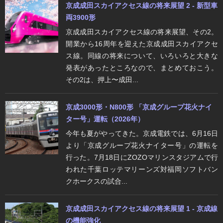
京成成田スカイアクセス線の将来展望 2 - 新型車
両3900形
京成成田スカイアクセス線の将来展望、その2。
開業から16周年を迎えた京成成田スカイアクセ
ス線。同線の将来について、いろいろと大きな
発表があったところなので、まとめておこう。
その2は、押上〜成田...
京成3000形・N800形 「京成グループ花火ナイ
ター号」運転（2026年）
今年も夏がやってきた。京成電鉄では、6月16日
より「京成グループ花火ナイター号」の運転を
行った。7月18日にZOZOマリンスタジアムで行
われた千葉ロッテマリーンズ対福岡ソフトバン
クホークスの試合...
京成成田スカイアクセス線の将来展望 1 - 京成線
の機能強化