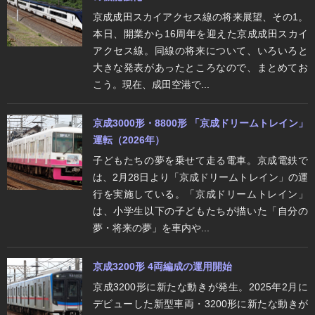
京成成田スカイアクセス線の将来展望、その1。
本日、開業から16周年を迎えた京成成田スカイ
アクセス線。同線の将来について、いろいろと
大きな発表があったところなので、まとめてお
こう。現在、成田空港で...
京成3000形・8800形 「京成ドリームトレイン」
運転（2026年）
子どもたちの夢を乗せて走る電車。京成電鉄で
は、2月28日より「京成ドリームトレイン」の運
行を実施している。「京成ドリームトレイン」
は、小学生以下の子どもたちが描いた「自分の
夢・将来の夢」を車内や...
京成3200形 4両編成の運用開始
京成3200形に新たな動きが発生。2025年2月に
デビューした新型車両・3200形に新たな動きが