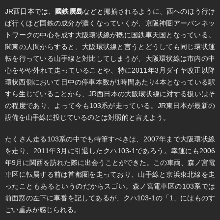
JR西日本では、
國鉄廣島
などと揶揄されるように、西へのほう行け
ば行くほど国鉄の成分が濃くなっていくが、京阪神圏アーバンネッ
トワークの中心を成す大阪環状線が既に国鉄車天国となっている。
関東の人間からすると、大阪環状線と言うとどうしても同じ環状運
転を行っている山手線と対比してしまうが、大阪環状線は市内の中
心をやや外れて走っていることや、特に2011年3月ダイヤ改正以降
環状西側において日中の停車本数が1時間あたり4本となっている駅
すら生じていることから、JR西日本の大阪環状線に対する扱いはそ
の程度であり、よって今も103系が走っている。JR東日本が最新の
設備を山手線に投じているのとは対照的と言えよう。
たくさん走る103系の中でも特筆すべきは、2007年まで大阪環状線
を走り、2011年3月に引退したクハ103-1であろう。幸運にも2006
年9月に関西を訪れた際に出会うことができた。この車両、森ノ宮電
車区に転属する前は首都圏を走っており、山手線と京浜東北線を走
ったこともあるというのだからスゴい。森ノ宮電車区の103系では
前面窓の左下に車番を記してあるが、クハ103-1の「1」にはものす
ごい重みが感じられる。