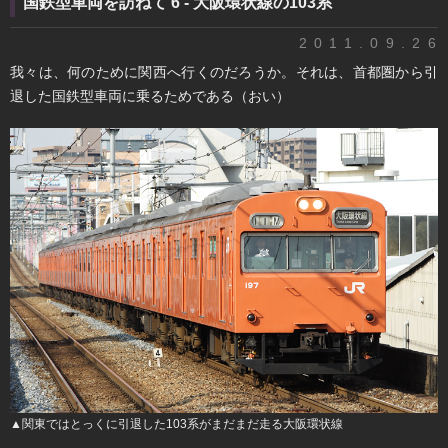
国鉄型車両を訪ねて 6 - 大阪環状線の103系
2011.09.26
我々は、何のために関西へ行くのだろうか。それは、首都圏から引
退した国鉄型車両に乗るためである（おい）
▲関東ではとっくに引退した103系がまだまだ走る大阪環状線