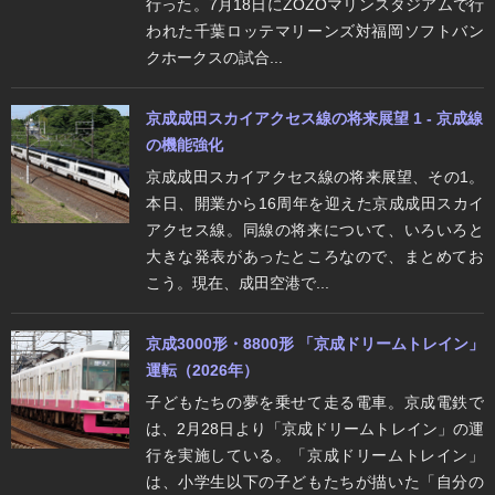
行った。7月18日にZOZOマリンスタジアムで行
われた千葉ロッテマリーンズ対福岡ソフトバン
クホークスの試合...
京成成田スカイアクセス線の将来展望 1 - 京成線
の機能強化
京成成田スカイアクセス線の将来展望、その1。
本日、開業から16周年を迎えた京成成田スカイ
アクセス線。同線の将来について、いろいろと
大きな発表があったところなので、まとめてお
こう。現在、成田空港で...
京成3000形・8800形 「京成ドリームトレイン」
運転（2026年）
子どもたちの夢を乗せて走る電車。京成電鉄で
は、2月28日より「京成ドリームトレイン」の運
行を実施している。「京成ドリームトレイン」
は、小学生以下の子どもたちが描いた「自分の