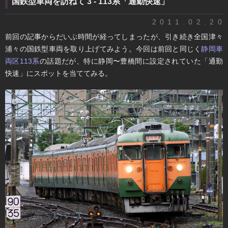
国鉄型車両を訪ねて 3 - 113系「通勤快速」
2011.02.20
前回の記事からだいぶ時間が経ってしまったが、引き続き全国津々
浦々の国鉄型車両を取り上げてみよう。今回は前回と同じく
静岡車
両区113系
の話題だが、特に静岡〜豊橋間に設定されていた「通勤
快速」にスポットを当ててみる。