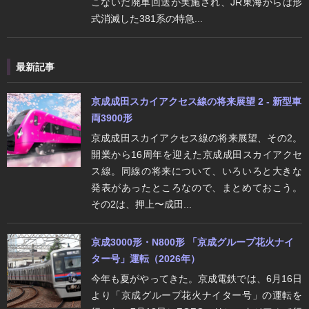
こないだ廃車回送が実施され、JR東海からは形
式消滅した381系の特急...
最新記事
京成成田スカイアクセス線の将来展望 2 - 新型車
両3900形
京成成田スカイアクセス線の将来展望、その2。
開業から16周年を迎えた京成成田スカイアクセ
ス線。同線の将来について、いろいろと大きな
発表があったところなので、まとめておこう。
その2は、押上〜成田...
京成3000形・N800形 「京成グループ花火ナイ
ター号」運転（2026年）
今年も夏がやってきた。京成電鉄では、6月16日
より「京成グループ花火ナイター号」の運転を