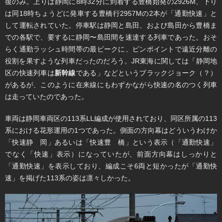
復のみ。上りは静岡に8時32分に到着する豊橋始発の2926M、下り
は同18時ちょうどに発車する豊橋行2957Mの2本が「通勤快速」と
して運転されていた。停車駅は静岡と島田、および島田から豊橋ま
での各駅で、要するに静岡〜島田間を速達する列車であった。おそ
らく通勤ラッシュ時間帯の最ピークに、ピンポイントで遠近分離の
役割を果すような列車だったのだろう。JR東海に関しては「静岡地
区の快速列車は
新幹線
である」などというブラックジョーク（？）
があるが、このように在来線にもわずかながら快速の名のつく列車
は走っていたのであった。
車両は静岡車両区の113系LL編成が使用されており、同区所属の113
系における花形運用の1つであった。側面の方向幕はどういうわけか
「快速静 岡」あるいは「快速豊 橋」という表示（「通勤快速」
でなく「快速」表示）になっていたが、前面方向幕はしっかりと
「通勤快速」を表示しており、編成こそ6両と短かったが「通勤快
速」を掲げた113系の姿は凛々しかった。