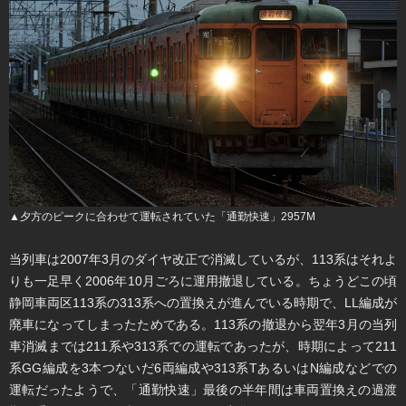
▲夕方のピークに合わせて運転されていた「通勤快速」2957M
当列車は2007年3月のダイヤ改正で消滅しているが、113系はそれよ
りも一足早く2006年10月ごろに運用撤退している。ちょうどこの頃
静岡車両区113系の313系への置換えが進んでいる時期で、LL編成が
廃車になってしまったためである。113系の撤退から翌年3月の当列
車消滅までは211系や313系での運転であったが、時期によって211
系GG編成を3本つないだ6両編成や313系TあるいはN編成などでの
運転だったようで、「通勤快速」最後の半年間は車両置換えの過渡