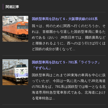
関連記事
国鉄型車両を訪ねて 6 - 大阪環状線の103系
我々は、何のために関西へ行くのだろうか。そ
れは、首都圏から引退した国鉄型車両に乗るた
めである（おい） JR西日本では、國鉄廣島など
と揶揄されるように、西へのほう行けば行くほ
ど国鉄の成分が濃くなって...
国鉄型車両を訪ねて 5 - 781系「ライラック」
「すずらん」
国鉄型車両はこれまでJR東海の車両を中心に扱
っていたが、今回は一気に北へ飛んでJR北海道
の781系をば。781系は国鉄型では唯一となる北
海道専用特急型電車形式である。北海道におけ
る電車特急は...