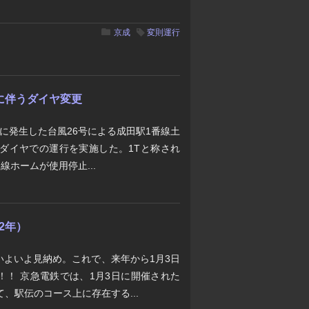
京成
変則運行
に伴うダイヤ変更
6日に発生した台風26号による成田駅1番線土
時ダイヤでの運行を実施した。1Tと称され
線ホームが使用停止...
2年）
いよいよ見納め。これで、来年から1月3日
！！ 京急電鉄では、1月3日に開催された
、駅伝のコース上に存在する...