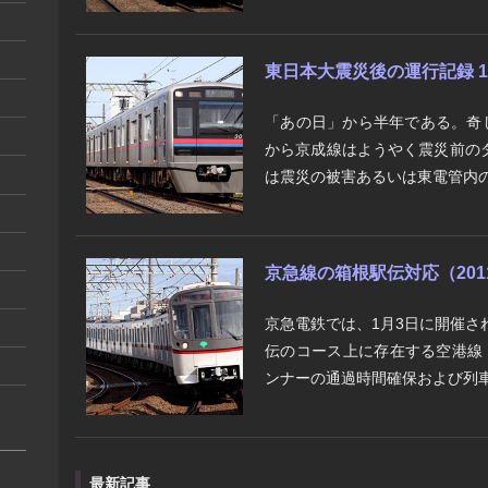
東日本大震災後の運行記録 1 
「あの日」から半年である。奇
から京成線はようやく震災前の
は震災の被害あるいは東電管内の
京急線の箱根駅伝対応（201
京急電鉄では、1月3日に開催さ
伝のコース上に存在する空港線
ンナーの通過時間確保および列車
最新記事