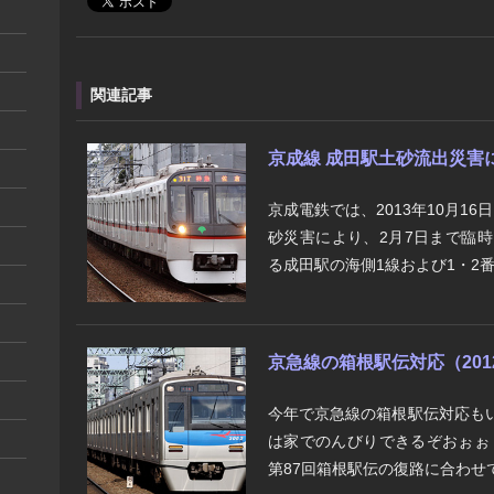
関連記事
京成線 成田駅土砂流出災害
京成電鉄では、2013年10月1
砂災害により、2月7日まで臨
る成田駅の海側1線および1・2番
京急線の箱根駅伝対応（201
今年で京急線の箱根駅伝対応も
は家でのんびりできるぞおぉぉ
第87回箱根駅伝の復路に合わせて