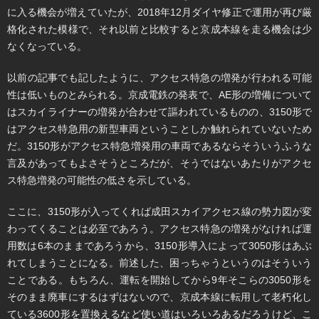
に入る機会が増えていたが、2018年12月ダイヤ修正で運用が再び厳
格化された模様で、それ以前と比較すると京成本線を走る機会は少
なくなっている。
以前の記事でも記したように、アクセス特急の増発が行われる可能
性は低いものとみられる。京成電鉄の発表で、AE形の増備について
はスカイライナーの増発が合わせて謳われているものの、3150形で
はアクセス特急用の新型車両ということしか触れられていないため
だ。3150形がアクセス特急増発用の車両であるならそういうふうな
言及があってもよさそうところだが、そうではないあたりがアクセ
ス特急増発の可能性の低さを示している。
ここに、3150形が入ってくれば成田スカイアクセス線の勢力図が変
わってくることは必至であろう。アクセス特急の増発がなければ運
用数は6本のままであろうから、3150形導入によって3050形はあぶ
れてしまうことになる。前述した、困っちゃうというのはそういう
ことである。もちろん、運転を開始してから9年そこらの3050形を
そのまま廃車にするはずはないので、京成本線に転用して老朽化し
ている3600形を置換えるなど使い道はいろいろあるだろうけど、こ