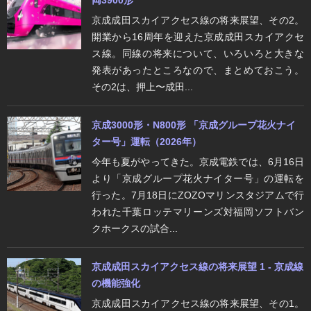
京成成田スカイアクセス線の将来展望、その2。
開業から16周年を迎えた京成成田スカイアクセ
ス線。同線の将来について、いろいろと大きな
発表があったところなので、まとめておこう。
その2は、押上〜成田...
京成3000形・N800形 「京成グループ花火ナイ
ター号」運転（2026年）
今年も夏がやってきた。京成電鉄では、6月16日
より「京成グループ花火ナイター号」の運転を
行った。7月18日にZOZOマリンスタジアムで行
われた千葉ロッテマリーンズ対福岡ソフトバン
クホークスの試合...
京成成田スカイアクセス線の将来展望 1 - 京成線
の機能強化
京成成田スカイアクセス線の将来展望、その1。