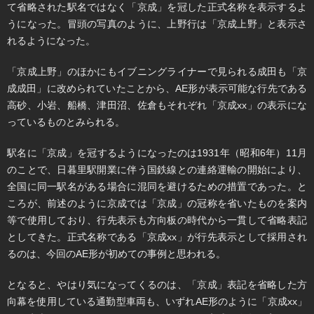
て省略された駅名ではなく「京成」を冠した正式名称を表示するよ
うになった。冒頭の写真のように、上野行は「京成上野」と表示さ
れるようになった。
「京成上野」のほかにもイブニングライナーで見られる成田も「京
成成田」に改められていたことから、AE形が表示可能な行先である
高砂、小岩、船橋、津田沼、佐倉もそれぞれ「京成xx」の表示にな
っているものとみられる。
駅名に「京成」を冠するようになったのは1931年（昭和6年）11月
のことで、日暮里駅開業に伴う国鉄線との連絡運輸の開始により、
全国に同一駅名がある場合に混同を避けるための措置であった。と
ころが、前述のように京成では「京成」の冠称を省いたものを案内
等で使用しており、行先表示も方向板の時代から一貫して省略表記
としてきた。正式名称である「京成xx」が行先表示として採用され
るのは、今回のAE形が初めての事例と思われる。
となると、やはり気になってくるのは、「京成」表記を省略した方
向幕を使用している通勤型車両も、いずれAE形のように「京成xx」