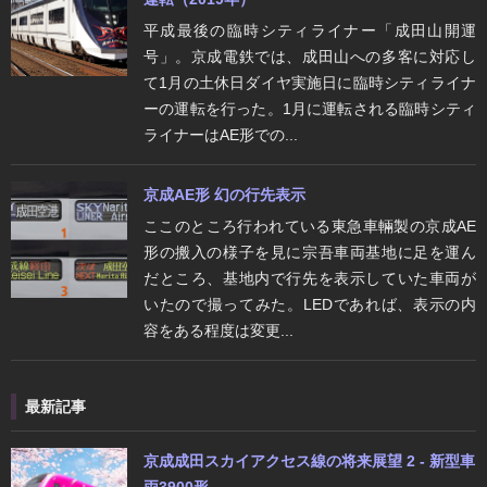
平成最後の臨時シティライナー「成田山開運
号」。京成電鉄では、成田山への多客に対応し
て1月の土休日ダイヤ実施日に臨時シティライナ
ーの運転を行った。1月に運転される臨時シティ
ライナーはAE形での...
京成AE形 幻の行先表示
ここのところ行われている東急車輛製の京成AE
形の搬入の様子を見に宗吾車両基地に足を運ん
だところ、基地内で行先を表示していた車両が
いたので撮ってみた。LEDであれば、表示の内
容をある程度は変更...
最新記事
京成成田スカイアクセス線の将来展望 2 - 新型車
両3900形