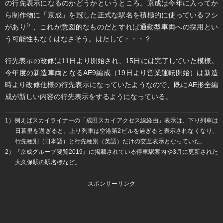
の行先表示になるのかどうかというところ。京成は今年に入ってか
ら制作物に「京成」を冠した正式な駅名を積極的に使っているフシ
があり
、これが意図的なものだとすれば通勤型車両への採用とい
2）
う可能性もなくはなさそう。はたして・・・？
行先表示の改修は11日より開始され、15日には完了していた模様。
今年度の新造車両となるAE9編成（19日より営業運転開始）は新造
時より改修仕様の行先表示になっていたようなので、既にAE形全編
成が新しい内容の行先表示をするようになっている。
1）例えばスカイライナーの「成田スカイアクセス線経由」表示は、下り列車は
日暮里を過ぎると、上り列車は空港第2ビルを過ぎると表示されなくなり、
行先種別（日本語）と行先種別（英語）だけの交互表示となっていた。
2）『京成グループ要覧2019』に掲載されている停車駅案内や3月に更新された
大久保駅の駅名標など。
スポンサーリンク