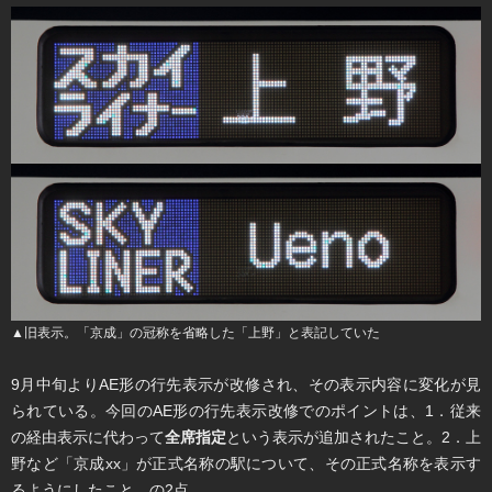
▲旧表示。「京成」の冠称を省略した「上野」と表記していた
9月中旬よりAE形の行先表示が改修され、その表示内容に変化が見
られている。今回のAE形の行先表示改修でのポイントは、1．従来
の経由表示に代わって
全席指定
という表示が追加されたこと。2．上
野など「京成xx」が正式名称の駅について、その正式名称を表示す
るようにしたこと、の2点。