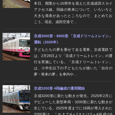
本日、開業から16周年を迎えた京成成田スカイ
アクセス線。同線の将来について、いろいろと
大きな発表があったところなので、まとめてお
こう。現在、成田空港で...
京成3000形・8800形 「京成ドリームトレイン」
運転（2026年）
子どもたちの夢を乗せて走る電車。京成電鉄で
は、2月28日より「京成ドリームトレイン」の運
行を実施している。「京成ドリームトレイン」
は、小学生以下の子どもたちが描いた「自分の
夢・将来の夢」を車内や...
京成3200形 4両編成の運用開始
京成3200形に新たな動きが発生。2025年2月に
デビューした新型車両・3200形に新たな動きが
生じている。2025年度までに18両が導入された
3200形は、これまで4＋2または2＋4組成の6