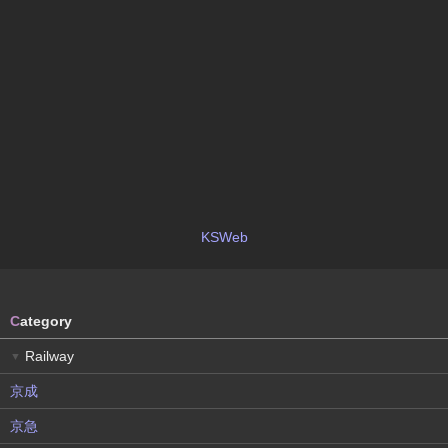
KSWeb
C
ategory
Railway
▼
京成
京急