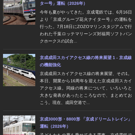
ター号」運転（2026年）
今年も夏がやってきた。京成電鉄では、6月16日
より「京成グループ花火ナイター号」の運転を
行った。7月18日にZOZOマリンスタジアムで行
われた千葉ロッテマリーンズ対福岡ソフトバン
クホークスの試合...
京成成田スカイアクセス線の将来展望 1 - 京成線
の機能強化
京成成田スカイアクセス線の将来展望、その1。
本日、開業から16周年を迎えた京成成田スカイ
アクセス線。同線の将来について、いろいろと
大きな発表があったところなので、まとめてお
こう。現在、成田空港で...
京成3000形・8800形 「京成ドリームトレイン」
運転（2026年）
子どもたちの夢を乗せて走る電車。京成電鉄で