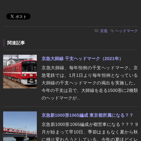
京急
ヘッドマーク
関連記事
京急大師線 干支ヘッドマーク（2021年）
京急大師線、毎年恒例の干支ヘッドマーク。京
急電鉄では、1月1日より毎年恒例となっている
大師線の干支ヘッドマークの掲出を実施した。
今年の干支は丑で、大師線を走る1500形に2種類
のヘッドマークが...
京急新1000形1065編成 東京都所属になる？？
京急新1000形1065編成が都営車になる？？？ 9
月が始まって早10日、季節はまもなく夏から秋
に移り変わろうとしている。今年の夏ほどイレ