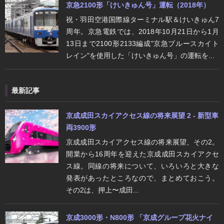
京急2100形「けいきゅん号」運転（2018年）
祝・羽田空港国際線ターミナル駅＆けいきゅん7
周年。京急電鉄では、2018年10月21日から1月
13日まで2100形2133編成"京急ブルースカイト
レイン"を使用した「けいきゅん号」の運転を...
最新記事
京成成田スカイアクセス線の将来展望 2 - 新型車
両3900形
京成成田スカイアクセス線の将来展望、その2。
開業から16周年を迎えた京成成田スカイアクセ
ス線。同線の将来について、いろいろと大きな
発表があったところなので、まとめておこう。
その2は、押上〜成田...
京成3000形・N800形 「京成グループ花火ナイ