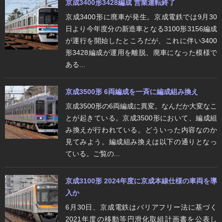
京成3400形3428編成 営業運転終了
京成3400形に廃車が発生。京成電鉄では9月30
日より今年度分の新造車となる3100形3156編成
が運行を開始したところだが、これに伴い3400
形3428編成が運用を離脱、廃車になった模様で
ある...
京成3500形 6両編成を一斉に編成組み換え
京成3500形の6両編成に異変。なんだか大変なこ
とが起きている。京成3500形において、編成組
み換えが行われている。どういった内容なのか
見てみよう。編成組み換えは以下の通りとなっ
ている。ご覧の...
京成3100形 2024年度に京成本線仕様の車両を導
入か
6月30日、京成電鉄はバリアフリー法に基づく
2021年度の移動等円滑化取組計画書を公表し