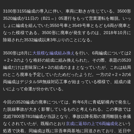
3100形3155編成の導入に伴い、車両に動きが生じている。3500形
3520編成が11日の（B21→）05運行をもって営業運転を離脱。いっ
しょに編成を組んでいた3550号車と3549号車ともども6両が廃車と
なった模様である。3500形に廃車が発生するのは、2018年10月に
除籍された3532編成以来3年ぶりのことになる。
3500形は8月に
大規模な編成組み換え
を行い、6両編成については2
＋2＋2のような格好の組成に組み換えられた。その際、表題の3520
編成だけは意味深に4＋2の組成のままとなっていたが、これは結局
のところ廃車を予定していたためだったようだ。一方の2＋2＋2の6
両編成はデジタルSR無線対応工事が始まっている模様で、組成の違
いによって命運が分かれている。
今回の3520編成の廃車については、昨年6月に青砥駅構内で発生し
た脱線事故が大きく影響しているものと考えられる。この事故では
北総7800形7818編成が当該となり、事故以降長期の運用離脱を余儀
なくされていたが、既報のとおり
京成に返却の上で6両編成化
という
処遇で決着。同編成は既に宗吾車両基地に回送されており、近日中