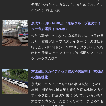
発表があったところなので、まとめておこう。
その2は、押上〜成田...
京成3000形・N800形 「京成グループ花火ナイ
ター号」運転（2026年）
今年も夏がやってきた。京成電鉄では、6月16日
より「京成グループ花火ナイター号」の運転を
行った。7月18日にZOZOマリンスタジアムで行
われた千葉ロッテマリーンズ対福岡ソフトバン
クホークスの試合...
京成成田スカイアクセス線の将来展望 1 - 京成線
の機能強化
京成成田スカイアクセス線の将来展望、その1。
本日、開業から16周年を迎えた京成成田スカイ
アクセス線。同線の将来について、いろいろと
大きな発表があったところなので、まとめてお