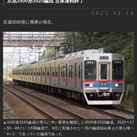
京成3500形3520編成 営業運転終了
2021.11.13
京成3500形に廃車が発生。
▲3100形3155編成の導入に伴い運用を離脱した3500形3520編成。3520〜17
＋50－49という6両編成で、8月に実施された一斉の編成組み換えの後も唯一
「4＋2」で走っていた編成であった