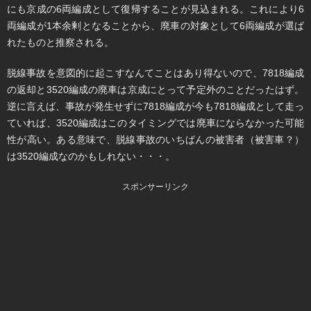
にも京成の6両編成として復帰することが見込まれる。これにより6
両編成が1本余剰となることから、廃車の対象として6両編成が選ば
れたものと推察される。
脱線事故を意図的に起こすなんてことはあり得ないので、7818編成
の返却と3520編成の廃車は京成にとって予定外のことだったはず。
逆に言えば、事故が発生せずに7818編成が今も7818編成として走っ
ていれば、3520編成はこのタイミングでは廃車にならなかった可能
性が高い。ある意味で、脱線事故のいちばんの被害者（被害車？）
は3520編成なのかもしれない・・・。
スポンサーリンク