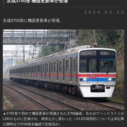
京成3700形 機器更新車が登場
2024.03.23
京成3700形に機器更新車が登場。
▲3700形で初めて機器更新が実施された3788編成。合わせてヘッドライトが
LEDのものに交換され、表情も少し変わった（※LED前照灯については本記事
公開時点で3700形全編成で交換済み）