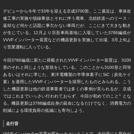
デビューから今年で33年を迎える京成3700形。ここ最近は、車体改
修工事の実施や脱線事故とそれに伴う廃車、北総鉄道へのリース・
返却など何かと話題に事欠かない車両だが、ここにきて大きな動き
が生じている。12月より宗吾車両基地に入場していた3788編成が
VVVFインバーター装置などの機器更新を実施して出場、3月上旬よ
り営業運転に入っている。
今回3788編成に新たに搭載されたVVVFインバーター装置は、3100
形のそれと同じような形状をしている。このことから3100形と同等
あるいはそれに準じた、東洋電機製の半導体素子にSiC（炭化ケイ
素）を適用したVVVFインバーターを採用したものとみられる。こう
した機器更新は他の鉄道事業者では多くの事例が見られるが、京成
ではこれまでいっさい行われておらず、今回が初めてのこと
とな
1）
る。機器更新は3788編成自身の延命になるだけでなく、消費電力の
削減による環境負荷の低減にも寄与しよう。
走行音
VVVFインバーター装置が変わったということで、走行音にも変化が