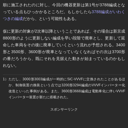
順に施工されたのに対し、今回の機器更新は第1号が3788編成とな
っている点もひっかかるところだ。もしかしたら
3788編成がいわく
つきの編成
だから、という可能性もある。
仮に更新の対象が2次車以降ということであれば、その場合は新京成
8800形のように更新しない編成を早い段階で廃車とし、更新して延
命した車両をその後に廃車していくという流れが予想される。3400
形と3500形、3600形が廃車となっていなくなればその次は3700形
の番だろうから、既にそれを見据えた動きが始まっているのかもし
れない。
1）ただし、3000形3003編成が一時的にSiC-VVVFに交換されたことがあるほ
か、制御装置の換装という点では3200形3294編成のVVVFインバーター化
改造といった事例がある。また、3600形3668編成は電動車化に伴いVVVF
インバーター装置が新たに搭載された。
スポンサーリンク