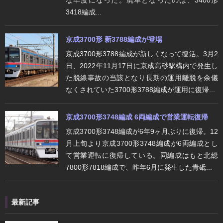
な年度になった。廃車となったのは、3400形
3418編成...
京成3700形 新3788編成が登場
京成3700形3788編成が新しくなって復活。3月2
日、2022年11月17日に京成高砂駅構内で発生し
た脱線事故の当該となり長期の運用離脱を余儀
なくされていた3700形3788編成が運用に復帰...
京成3700形3748編成 6両編成で営業運転復帰
京成3700形3748編成が6年9ヶ月ぶりに復帰。12
月上旬より京成3700形3748編成が6両編成とし
て営業運転に復帰している。同編成はもと北総
7800形7818編成で、昨年6月に発生した青砥...
最新記事