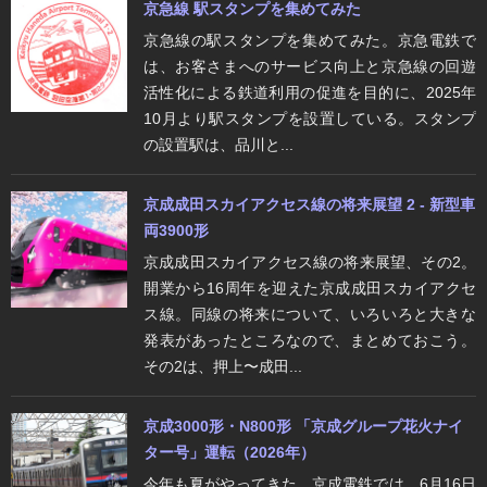
京急線 駅スタンプを集めてみた
京急線の駅スタンプを集めてみた。京急電鉄で
は、お客さまへのサービス向上と京急線の回遊
活性化による鉄道利用の促進を目的に、2025年
10月より駅スタンプを設置している。スタンプ
の設置駅は、品川と...
京成成田スカイアクセス線の将来展望 2 - 新型車
両3900形
京成成田スカイアクセス線の将来展望、その2。
開業から16周年を迎えた京成成田スカイアクセ
ス線。同線の将来について、いろいろと大きな
発表があったところなので、まとめておこう。
その2は、押上〜成田...
京成3000形・N800形 「京成グループ花火ナイ
ター号」運転（2026年）
今年も夏がやってきた。京成電鉄では、6月16日