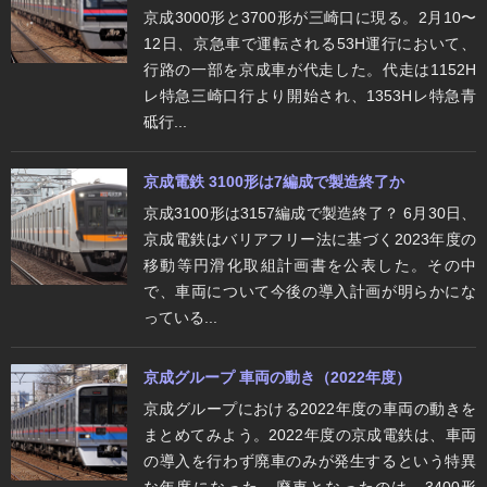
京成3000形と3700形が三崎口に現る。2月10〜
12日、京急車で運転される53H運行において、
行路の一部を京成車が代走した。代走は1152H
レ特急三崎口行より開始され、1353Hレ特急青
砥行...
京成電鉄 3100形は7編成で製造終了か
京成3100形は3157編成で製造終了？ 6月30日、
京成電鉄はバリアフリー法に基づく2023年度の
移動等円滑化取組計画書を公表した。その中
で、車両について今後の導入計画が明らかにな
っている...
京成グループ 車両の動き（2022年度）
京成グループにおける2022年度の車両の動きを
まとめてみよう。2022年度の京成電鉄は、車両
の導入を行わず廃車のみが発生するという特異