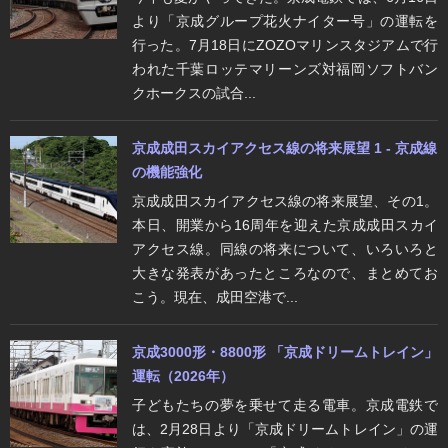
より「京成グループ花火ナイター号」の運転を
行った。7月18日にZOZOマリンスタジアムで行
われた千葉ロッテマリーンズ対福岡ソフトバン
クホークスの試合...
京成成田スカイアクセス線の将来展望 1 - 京成線
の機能強化
京成成田スカイアクセス線の将来展望、その1。
本日、開業から16周年を迎えた京成成田スカイ
アクセス線。同線の将来について、いろいろと
大きな発表があったところなので、まとめてお
こう。現在、成田空港で...
京成3000形・8800形 「京成ドリームトレイン」
運転（2026年）
子どもたちの夢を乗せて走る電車。京成電鉄で
は、2月28日より「京成ドリームトレイン」の運