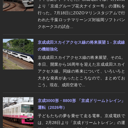
より「京成グループ花火ナイター号」の運転を
行った。7月18日にZOZOマリンスタジアムで行
われた千葉ロッテマリーンズ対福岡ソフトバン
クホークスの試合...
京成成田スカイアクセス線の将来展望 1 - 京成線
の機能強化
京成成田スカイアクセス線の将来展望、その1。
本日、開業から16周年を迎えた京成成田スカイ
アクセス線。同線の将来について、いろいろと
大きな発表があったところなので、まとめてお
こう。現在、成田空港で...
京成3000形・8800形 「京成ドリームトレイン」
運転（2026年）
子どもたちの夢を乗せて走る電車。京成電鉄で
は、2月28日より「京成ドリームトレイン」の運