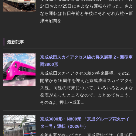
24日および25日にさよなら運転を行った。さよ
なら運転は各日午前と午後にそれぞれ八柱〜新
津田沼間を...
最新記事
京成成田スカイアクセス線の将来展望 2 - 新型車
両3900形
京成成田スカイアクセス線の将来展望、その2。
開業から16周年を迎えた京成成田スカイアクセ
ス線。同線の将来について、いろいろと大きな
発表があったところなので、まとめておこう。
その2は、押上〜成田...
京成3000形・N800形 「京成グループ花火ナイ
ター号」運転（2026年）
今年も夏がやってきた。京成電鉄では、6月16日