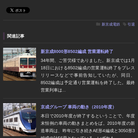
新京成電鉄
引退
関連記事
新京成8000形8502編成 営業運転終了
34年間、ご苦労様でありました。新京成では1月
18日における8502編成の営業運転終了をプレス
リリースなどで事前告知していたが、同日、
8502編成は予定通り営業運転を終了した。最終
営業列車は...
京成グループ 車両の動き（2010年度）
本日で2010年度が終了するということで、年度
末恒例の車両の動きまとめをば。2010年度の新
造車両は、昨年に引き続きAE形4編成と3050形3
編成の計56両となっている。いずれも...