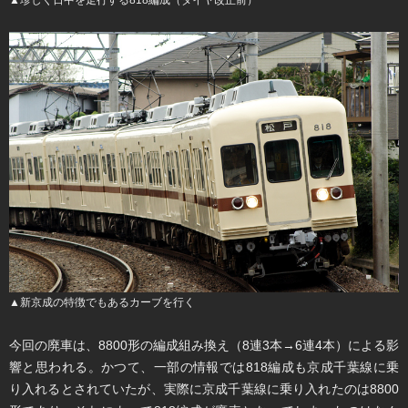
▲珍しく日中を走行する818編成（ダイヤ改正前）
▲新京成の特徴でもあるカーブを行く
今回の廃車は、8800形の編成組み換え（8連3本→6連4本）による影
響と思われる。かつて、一部の情報では818編成も京成千葉線に乗
り入れるとされていたが、実際に京成千葉線に乗り入れたのは8800