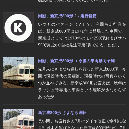
回顧、新京成800形 2 - 走行音篇
いつものパターン（？）で、今回も走行音を
ば。新京成800形は1971年に登場した車両で、
新京成としては1970年のモハ250形およびサハ
550形に次ぐ自社発注車第2弾である。ただし...
回顧、新京成800形 ＋今後の車両動向予測
先月末にさよなら運転を行った新京成800形、今
回は現役時代の回顧篇。現役時代の写真をいく
つか並べてみる。新京成800形と言えば、晩年は
ラッシュ時専用の車両という理解が少なからず
あったが...
新京成800形 さよなら運転
長い間、お疲れさん7月のダイヤ改正で余剰にな
り引退する運びとなった新京成800形だが、7月