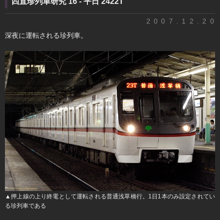
四直珍列車研究 16 - 平日 2422T
2007.12.20
深夜に運転される珍列車。
▲押上線の上り終電として運転される普通浅草橋行。1日1本のみ設定されてい
る珍列車である