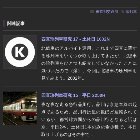
東京都交通局
珍列車
関連記事
四直珍列車研究 17 - 土休日 1632N
北総車のアルバイト運用。これまで四直に関す
る珍列車をいくつか取り上げてきたが、北総車
の珍列車をひとつも紹介していなかったことに
気づいたので（爆）、今回は北総車の珍列車を
見てみよう。2002年...
四直珍列車研究 15 - 平日 2250H
夜な夜な走る急行品川行。品川は京急本線の起
点であるため、品川行は星の数ほど運転されて
いるが、都営線方面からの品川行となると話は
別。平日2本、土休日1本のみの希少種で、本日
取り上げるのはその中で...