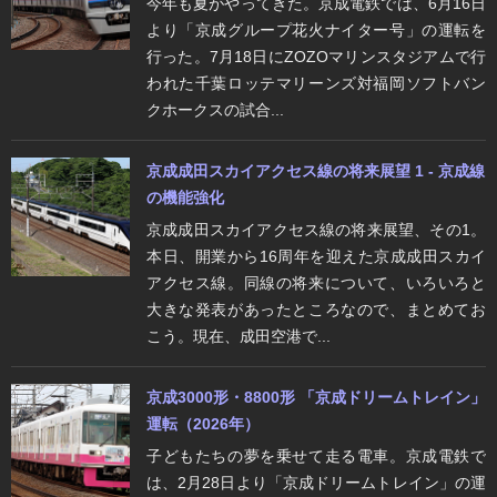
今年も夏がやってきた。京成電鉄では、6月16日
より「京成グループ花火ナイター号」の運転を
行った。7月18日にZOZOマリンスタジアムで行
われた千葉ロッテマリーンズ対福岡ソフトバン
クホークスの試合...
京成成田スカイアクセス線の将来展望 1 - 京成線
の機能強化
京成成田スカイアクセス線の将来展望、その1。
本日、開業から16周年を迎えた京成成田スカイ
アクセス線。同線の将来について、いろいろと
大きな発表があったところなので、まとめてお
こう。現在、成田空港で...
京成3000形・8800形 「京成ドリームトレイン」
運転（2026年）
子どもたちの夢を乗せて走る電車。京成電鉄で
は、2月28日より「京成ドリームトレイン」の運