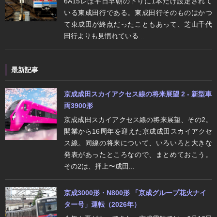
6A15レは平日早朝の下りに1本だけ設定されて
いる東成田行である。東成田行そのものはかつ
て東成田が終点だったこともあって、芝山千代
田行よりも見慣れている...
最新記事
京成成田スカイアクセス線の将来展望 2 - 新型車
両3900形
京成成田スカイアクセス線の将来展望、その2。
開業から16周年を迎えた京成成田スカイアクセ
ス線。同線の将来について、いろいろと大きな
発表があったところなので、まとめておこう。
その2は、押上〜成田...
京成3000形・N800形 「京成グループ花火ナイ
ター号」運転（2026年）