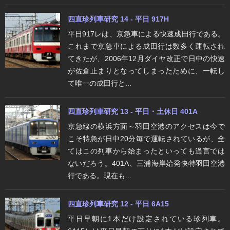
四直珍列車研究 14 - 平日 917H
平日917レは、京急車による快速成田行である。
これまで京急車による成田行は数多く運転され
てきたが、2006年12月ダイヤ改正で日中の快速
が佐倉止まりとなってしまったために、一転し
て唯一の成田行と...
四直珍列車研究 13 - 平日・土休日 401A
京急線の横浜方面～羽田空港のアクセスは今で
こそ特急が日中20分毎で運転されているが、全
てはこの列車から始まったといっても過言では
ないだろう。401A、三浦海岸始発快特羽田空港
行である。現在も...
四直珍列車研究 12 - 平日 6A15
平日早朝に1本だけ設定されている珍列車。