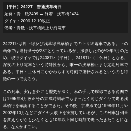
［平日］2422T 普通浅草橋
行
始発：青 砥2409 → 終着：浅草橋2424
ダイヤ：2006.12.10改正
備考：青砥～浅草橋間上り終電車
2422T
は押上線及び浅草線浅草橋までの上り終電車である。上の
レ
画像では運行番号が23Tとなっているが、撮影したのが今年9月のた
め。現行ダイヤでは2408T
（平日）、2418T
（土休日）となる。
レ
レ
深夜の上り電車という特殊性から、唯一の浅草橋止まり定期列車で
ある。平日・土休日にかかわらず同時刻で運転されるというのも特
徴の一つであろう。
この列車、実は意外にも歴史が深く、私の手元で確認できる範囲で
は1995年4月改正号の京成時刻表でもまったく同じダイヤで走る浅
草橋行を確認することができた。その後、京成線では1998年11月や
2002年10月などにダイヤ大改正を実施しているが、この列車は列番
を変えながらも少なくとも10年以上同じ時刻で走ったきたことにな
る。なんかすごい。