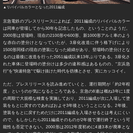
▲リバイバルカラーとなった2011編成
京急電鉄のプレスリリースによれば、2011編成のリバイバルカラー
は同車が登場してから30年を記念したもの、ということのようだ。
2000形は登場時、現在の2100形や600形、新1000形アルミ車のよう
な赤白の塗分けとなっていたが、3扉化改造に伴う格下げにより
1500形同様の現在の塗装になった経緯があり、登場時の塗分けとな
るのは最後に改造を行った2051編成以来13年ぶりである。3扉化さ
れた車体に登場時の塗分けは多少の違和感はあるものの、"京浜急
行"を"快速特急"で駆け抜けた時代を彷彿とさせ、実にカッコイイ。
ただ、プレスリリースを読み進めていくと、運行期間が「約2年程
度」というのが気になるところである。京急の8連は概ね3年に1度
の周期で大規模な検査を実施しており、2011編成が次に入場して塗
装をもとに戻すのであればおよそ3年後ということになる。2年後、
塗装をもとに戻すためだけに2011編成を入場させるとは考えにくい
ので、もしかしたら2011編成そのものが2年後で運行終了という可
能性も否定できない。2000形は2012年度初めに4連3本が廃車とな