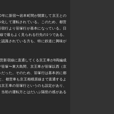
80年に新宿〜岩本町間が開業して京王との
体化して運転されている。このため、都営
新宿行より笹塚行が基本になっている。日
宿線で最もよく見られる行先の1つである。
と認識されている方も、特に鉄道に興味が
都営新宿線に直通してくる京王車が8両編成
が笹塚〜東大島間、京王車が笹塚以西（京
うだった。そのため、笹塚行は基本的に都
と、都営車も京王相模原線まで直通するよ
は京王車の笹塚行というのも設定があり、
、当初の運転方とはだいぶ隔世の感がある