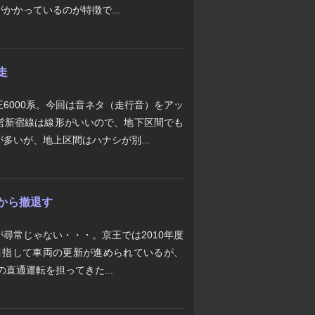
かかっているのが特徴で...
走
6000系。今回は音ネタ（走行音）をアッ
営新宿線は線形がいいので、地下区間でも
多いが、地上区間はハナシが別...
通から撤退す
尋常じゃない・・・。京王では2010年度
を目指して車両の更新が進められているが、
の直通運転を担ってきた...