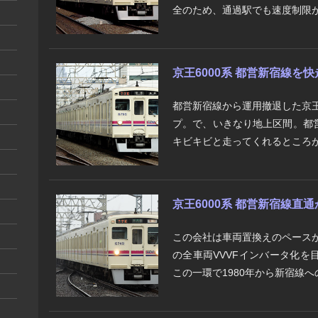
全のため、通過駅でも速度制限が
京王6000系 都営新宿線を快
都営新宿線から運用撤退した京王
プ。で、いきなり地上区間。都
キビキビと走ってくれるところが
京王6000系 都営新宿線直
この会社は車両置換えのペースが
の全車両VVVFインバータ化
この一環で1980年から新宿線へ