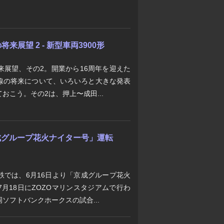
展望 2 - 新型車両3900形
来展望、その2。開業から16周年を迎えた
線の将来について、いろいろと大きな発表
おこう。その2は、押上〜成田...
「京成グループ花火ナイター号」運転
鉄では、6月16日より「京成グループ花火
月18日にZOZOマリンスタジアムで行わ
ソフトバンクホークスの試合...