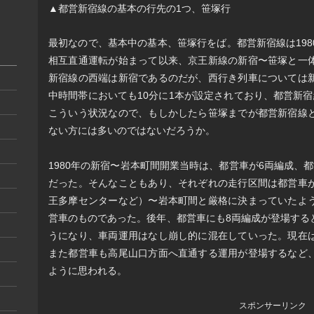
▲都営新宿線の基本の行先の1つ、笹塚行
最初なので、基本中の基本、笹塚行をば。都営新宿線は19
相互直通運転が始まって以来、京王新線の新宿〜笹塚と一
新宿線の西端は新宿であるのだが、西行き列車については
中時間帯においても10分に1本が設定されており、都営新
こういう状況なので、もしかしたら笹塚までが都営新宿線
ない方には多いのではないだろうか。
1980年の新宿〜岩本町間開業当時は、都営車が6両編成、
だった。そんなこともあり、それぞれの走行区間は都営車
王多摩センターなど）〜岩本町間と厳格に決まっていたよ
営車のものであった。後年、都営車にも8両編成が登場する
うになり、車両運用はなし崩し的に混在していった。現在
また都営車も高尾山口方面へ直通する運用が登場するなど
ように思われる。
スポンサーリンク