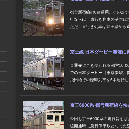
都営新宿線の8連運用、その2
行ならば、東行き列車の基本は
ただ、東行き列車は京王線から直
京王線 日本ダービー開催に伴
直通先にこき使われる都営10-0
での日本ダービー（東京優駿）
飛田給行の臨時列車を6本運転した
京王6000系 都営新宿線を快走
今回も京王6000系の走行音を
線開通時に急行停車駅となった