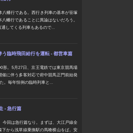
は本八幡行である。西行き列車の基本が笹塚
本八幡行であることに異論はないだろう。
通してくる列車もあるので...
う臨時飛田給行を運転 - 都営車篇
00形。5月27日、京王電鉄では東京競馬場
開催に伴う多客対応で府中競馬正門前始発
。毎年恒例の臨時列車と...
 - 急行篇
ば。今回は急行篇なり。まずは、大江戸線全
森下から浅草線乗換駅の馬喰横山をば。安