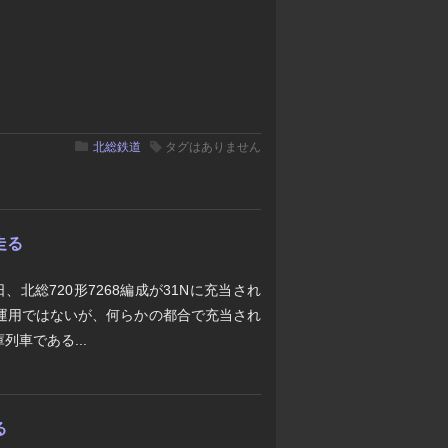
北総鉄道
タグはありません
走る
、北総720形7268編成が31Nに充当され
入る運用ではないが、何らかの都合で充当され
車である...
る