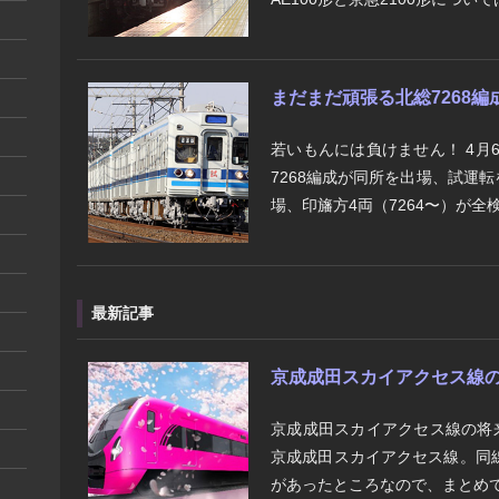
まだまだ頑張る北総7268編
若いもんには負けません！ 4月
7268編成が同所を出場、試運転
場、印旛方4両（7264〜）が全検
最新記事
京成成田スカイアクセス線の将来
京成成田スカイアクセス線の将
京成成田スカイアクセス線。同
があったところなので、まとめて