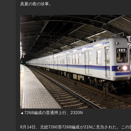
真夏の夜の珍事。
▲7268編成の普通押上行、2320N
8月14日、北総7260形7268編成が21Nに充当された。こ