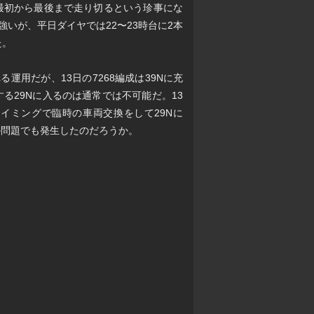
を最初から最後まで走り切るという珍事にな
強いが、平日ダイヤでは22〜23時台に2本
た。
運用だが、13日の7268編成は39Nに充
する29Nに入るのは通常では不可能だ。13
イミングで臨時の車両交換をして29Nに
何か問題でも発生したのだろうか。