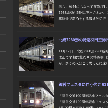
老兵、齢44にもなって夜遊びした
7268編成が25Nに充当され
車庫外で滞泊をする普通矢切行（23
北総7260形の特急羽田空港
11月17日、北総7260形7268
改正で早朝に北総車の特急羽田
が、多くの人はこう思ったに違いな
都営フェスタに伴う代走 61T
「都営交通100周年記念フェスタ
「都営交通100周年記念フェス
AE100形と京急2100形については