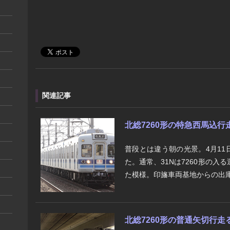
関連記事
北総7260形の特急西馬込行
普段とは違う朝の光景。4月11日
た。通常、31Nは7260形の
た模様。印旛車両基地からの出庫列
北総7260形の普通矢切行走