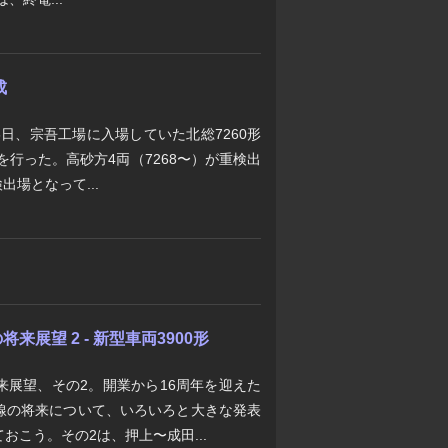
成
6日、宗吾工場に入場していた北総7260形
を行った。高砂方4両（7268〜）が重検出
出場となって...
展望 2 - 新型車両3900形
来展望、その2。開業から16周年を迎えた
線の将来について、いろいろと大きな発表
おこう。その2は、押上〜成田...