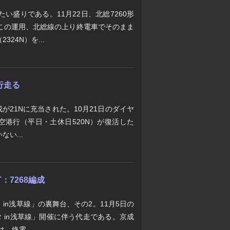
い盛りである。11月22日、北総7260形
た。この運用、北総線の上り終電車でそのまま
24N）を...
行走る
編成が21Nに充当された。10月21日のダイヤ
空港行（平日・土休日520N）が復活した
い...
：7268編成
 in浅草線」の裏舞台、その2。11月5日の
タ in浅草線」開催に伴う代走である。京成
、終電...