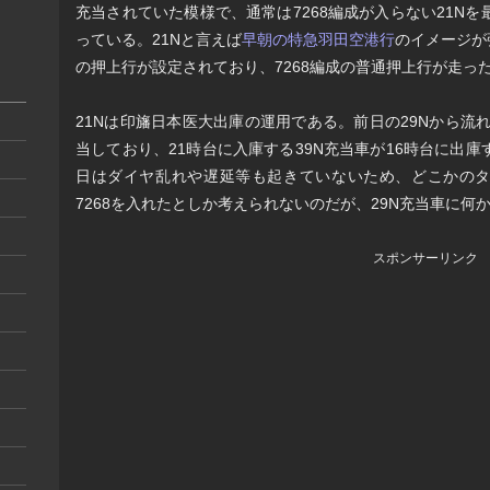
充当されていた模様で、通常は7268編成が入らない21N
っている。21Nと言えば
早朝の特急羽田空港行
のイメージが
の押上行が設定されており、7268編成の普通押上行が走っ
21Nは印旛日本医大出庫の運用である。前日の29Nから流れる
当しており、21時台に入庫する39N充当車が16時台に出庫
日はダイヤ乱れや遅延等も起きていないため、どこかのタ
7268を入れたとしか考えられないのだが、29N充当車に
スポンサーリンク